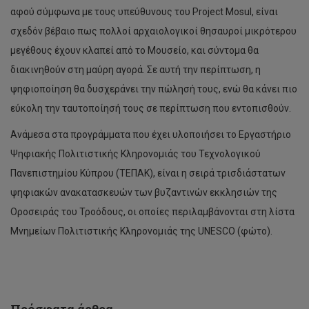
αφού σύμφωνα με τους υπεύθυνους του Project Mosul, είναι
σχεδόν βέβαιο πως πολλοί αρχαιολογικοί θησαυροί μικρότερου
μεγέθους έχουν κλαπεί από το Μουσείο, και σύντομα θα
διακινηθούν στη μαύρη αγορά. Σε αυτή την περίπτωση, η
ψηφιοποίηση θα δυσχεράνει την πώλησή τους, ενώ θα κάνει πιο
εύκολη την ταυτοποίησή τους σε περίπτωση που εντοπισθούν.
Ανάμεσα στα προγράμματα που έχει υλοποιήσει το Εργαστήριο
Ψηφιακής Πολιτιστικής Κληρονομιάς του Τεχνολογικού
Πανεπιστημίου Κύπρου (ΤΕΠΑΚ), είναι η σειρά τρισδιάστατων
ψηφιακών ανακατασκευών των βυζαντινών εκκλησιών της
Οροσειράς του Τροόδους, οι οποίες περιλαμβάνονται στη λίστα
Μνημείων Πολιτιστικής Κληρονομιάς της UNESCO (φώτο).
Πανεπιστημιακή
κοινότητα
με