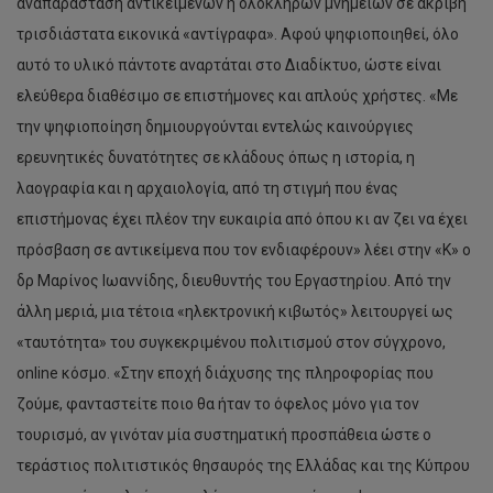
αναπαράσταση αντικειμένων ή ολόκληρων μνημείων σε ακριβή
τρισδιάστατα εικονικά «αντίγραφα». Αφού ψηφιοποιηθεί, όλο
αυτό το υλικό πάντοτε αναρτάται στο Διαδίκτυο, ώστε είναι
ελεύθερα διαθέσιμο σε επιστήμονες και απλούς χρήστες. «Με
την ψηφιοποίηση δημιουργούνται εντελώς καινούργιες
ερευνητικές δυνατότητες σε κλάδους όπως η ιστορία, η
λαογραφία και η αρχαιολογία, από τη στιγμή που ένας
επιστήμονας έχει πλέον την ευκαιρία από όπου κι αν ζει να έχει
πρόσβαση σε αντικείμενα που τον ενδιαφέρουν» λέει στην «Κ» ο
δρ Μαρίνος Ιωαννίδης, διευθυντής του Εργαστηρίου. Από την
άλλη μεριά, μια τέτοια «ηλεκτρονική κιβωτός» λειτουργεί ως
«ταυτότητα» του συγκεκριμένου πολιτισμού στον σύγχρονο,
online κόσμο. «Στην εποχή διάχυσης της πληροφορίας που
ζούμε, φανταστείτε ποιο θα ήταν το όφελος μόνο για τον
τουρισμό, αν γινόταν μία συστηματική προσπάθεια ώστε ο
τεράστιος πολιτιστικός θησαυρός της Ελλάδας και της Κύπρου