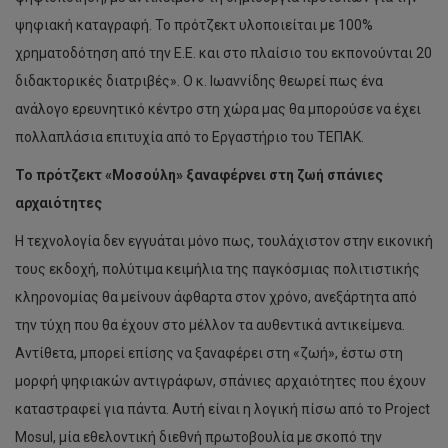
ψηφιακή καταγραφή. Το πρότζεκτ υλοποιείται με 100%
χρηματοδότηση από την Ε.Ε. και στο πλαίσιο του εκπονούνται 20
διδακτορικές διατριβές». Ο κ. Ιωαννίδης θεωρεί πως ένα
ανάλογο ερευνητικό κέντρο στη χώρα μας θα μπορούσε να έχει
πολλαπλάσια επιτυχία από το Εργαστήριο του ΤΕΠΑΚ.
Το πρότζεκτ «Μοσούλη» ξαναφέρνει στη ζωή σπάνιες
αρχαιότητες
Η τεχνολογία δεν εγγυάται μόνο πως, τουλάχιστον στην εικονική
τους εκδοχή, πολύτιμα κειμήλια της παγκόσμιας πολιτιστικής
κληρονομίας θα μείνουν άφθαρτα στον χρόνο, ανεξάρτητα από
την τύχη που θα έχουν στο μέλλον τα αυθεντικά αντικείμενα.
Αντίθετα, μπορεί επίσης να ξαναφέρει στη «ζωή», έστω στη
μορφή ψηφιακών αντιγράφων, σπάνιες αρχαιότητες που έχουν
καταστραφεί για πάντα. Αυτή είναι η λογική πίσω από το Project
Mosul, μία εθελοντική διεθνή πρωτοβουλία με σκοπό την