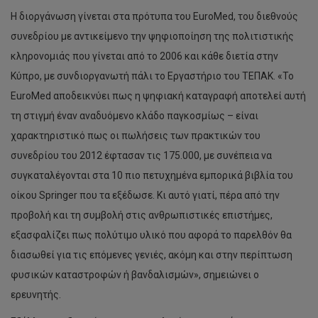
Η διοργάνωση γίνεται στα πρότυπα του EuroMed, του διεθνούς
συνεδρίου με αντικείμενο την ψηφιοποίηση της πολιτιστικής
κληρονομιάς που γίνεται από το 2006 και κάθε διετία στην
Κύπρο, με συνδιοργανωτή πάλι το Εργαστήριο του ΤΕΠΑΚ. «Το
EuroMed αποδεικνύει πως η ψηφιακή καταγραφή αποτελεί αυτή
τη στιγμή έναν αναδυόμενο κλάδο παγκοσμίως – είναι
χαρακτηριστικό πως οι πωλήσεις των πρακτικών του
συνεδρίου του 2012 έφτασαν τις 175.000, με συνέπεια να
συγκαταλέγονται στα 10 πιο πετυχημένα εμπορικά βιβλία του
οίκου Springer που τα εξέδωσε. Κι αυτό γιατί, πέρα από την
προβολή και τη συμβολή στις ανθρωπιστικές επιστήμες,
εξασφαλίζει πως πολύτιμο υλικό που αφορά το παρελθόν θα
διασωθεί για τις επόμενες γενιές, ακόμη και στην περίπτωση
φυσικών καταστροφών ή βανδαλισμών», σημειώνει ο
ερευνητής.