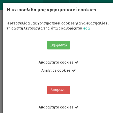
ΕΛ
EN
Η ιστοσελίδα μας χρησιμοποιεί cookies
Togg
Η ιστοσελίδα μας χρησιμοποιεί cookies για να εξασφαλίσει
navig
τη σωστή λειτουργία της, όπως καθορίζεται
εδώ
.
Συμφωνώ
Νέα και Ανακοινώσεις
Άρθρο
Απαραίτητα cookies
Analytics cookies
Διαφωνώ
ΚΑΤΗΓΟΡΙΕΣ
Νέα και Ανακοινώσεις
Απαραίτητα cookies
Συνέδρια