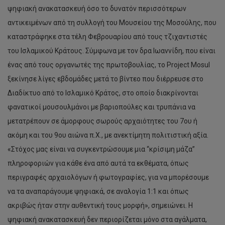
ψηφιακή ανακατασκευή όσο το δυνατόν περισσότερων
αντικειμένων από τη συλλογή του Μουσείου της Μοσούλης, που
καταστράφηκε στα τέλη Φεβρουαρίου από τους τζιχαντιστές
του Ισλαμικού Κράτους. Σύμφωνα με τον δρα Ιωαννίδη, που είναι
ένας από τους οργανωτές της πρωτοβουλίας, το Project Mosul
ξεκίνησε λίγες εβδομάδες μετά το βίντεο που διέρρευσε στο
Διαδίκτυο από το Ισλαμικό Κράτος, στο οποίο διακρίνονται
φανατικοί μουσουλμάνοι με βαριοπούλες και τρυπάνια να
μετατρέπουν σε άμορφους σωρούς αρχαιότητες του 7ου ή
ακόμη και του 9ου αιώνα π.Χ., με ανεκτίμητη πολιτιστική αξία.
«Στόχος μας είναι να συγκεντρώσουμε μια “κρίσιμη μάζα”
πληροφοριών για κάθε ένα από αυτά τα εκθέματα, όπως
περιγραφές αρχαιολόγων ή φωτογραφίες, για να μπορέσουμε
να τα αναπαράγουμε ψηφιακά, σε αναλογία 1:1 και όπως
ακριβώς ήταν στην αυθεντική τους μορφή», σημειώνει. Η
ψηφιακή ανακατασκευή δεν περιορίζεται μόνο στα αγάλματα,