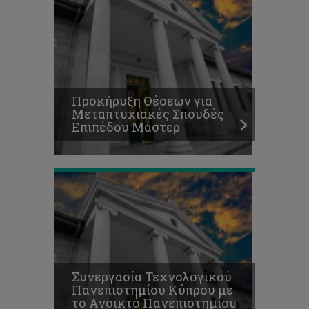
Κύπρου
με
το
Ανοικτό
Πανεπιστημίου
Κύπρου
για
Προκήρυξη Θέσεων για
αξιοποίηση
Μεταπτυχιακές Σπουδές
υποδομών
Επιπέδου Μάστερ
και
τεχνογνωσίας
Συνεργασία Τεχνολογικού
Πανεπιστημίου Κύπρου με
το Ανοικτό Πανεπιστημίου