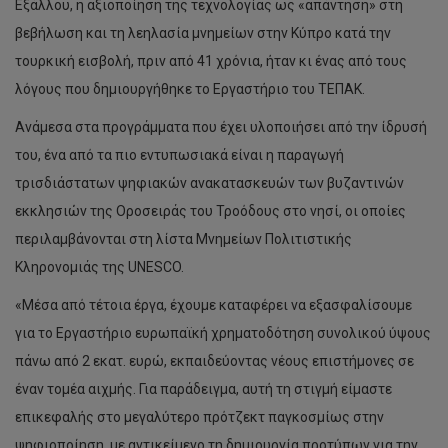
Εξάλλου, η αξιοποίηση της τεχνολογίας ως «απάντηση» στη
βεβήλωση και τη λεηλασία μνημείων στην Κύπρο κατά την
τουρκική εισβολή, πριν από 41 χρόνια, ήταν κι ένας από τους
λόγους που δημιουργήθηκε το Εργαστήριο του ΤΕΠΑΚ.
Ανάμεσα στα προγράμματα που έχει υλοποιήσει από την ίδρυσή
του, ένα από τα πιο εντυπωσιακά είναι η παραγωγή
τρισδιάστατων ψηφιακών ανακατασκευών των βυζαντινών
εκκλησιών της Οροσειράς του Τροόδους στο νησί, οι οποίες
περιλαμβάνονται στη λίστα Μνημείων Πολιτιστικής
Κληρονομιάς της UNESCO.
«Μέσα από τέτοια έργα, έχουμε καταφέρει να εξασφαλίσουμε
για το Εργαστήριο ευρωπαϊκή χρηματοδότηση συνολικού ύψους
πάνω από 2 εκατ. ευρώ, εκπαιδεύοντας νέους επιστήμονες σε
έναν τομέα αιχμής. Για παράδειγμα, αυτή τη στιγμή είμαστε
επικεφαλής στο μεγαλύτερο πρότζεκτ παγκοσμίως στην
ψηφιοποίηση, με αντικείμενο τη δημιουργία προτύπων για την