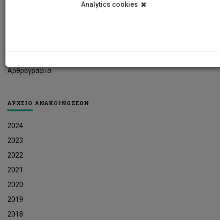
Analytics cookies
Φοιτητικά Νέα
Ερευνητικά Νέα
Ευκαιρίες Εργοδότησης
Δελτία Τύπου
Αρθρογραφία
ΑΡΧΕΙΟ ΑΝΑΚΟΙΝΩΣΕΩΝ
2024
2023
2022
2021
2020
2019
2018