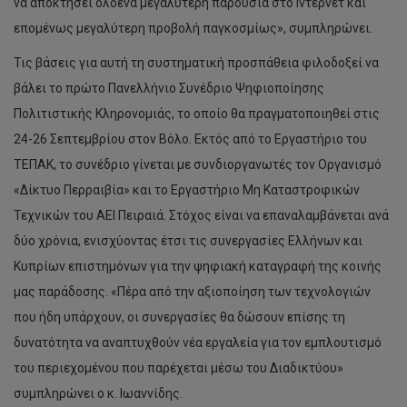
να αποκτήσει ολοένα μεγαλύτερη παρουσία στο Ιντερνετ και
επομένως μεγαλύτερη προβολή παγκοσμίως», συμπληρώνει.
Τις βάσεις για αυτή τη συστηματική προσπάθεια φιλοδοξεί να
βάλει το πρώτο Πανελλήνιο Συνέδριο Ψηφιοποίησης
Πολιτιστικής Κληρονομιάς, το οποίο θα πραγματοποιηθεί στις
24-26 Σεπτεμβρίου στον Βόλο. Εκτός από το Εργαστήριο του
ΤΕΠΑΚ, το συνέδριο γίνεται με συνδιοργανωτές τον Οργανισμό
«Δίκτυο Περραιβία» και το Εργαστήριο Μη Καταστροφικών
Τεχνικών του ΑΕΙ Πειραιά. Στόχος είναι να επαναλαμβάνεται ανά
δύο χρόνια, ενισχύοντας έτσι τις συνεργασίες Ελλήνων και
Κυπρίων επιστημόνων για την ψηφιακή καταγραφή της κοινής
μας παράδοσης. «Πέρα από την αξιοποίηση των τεχνολογιών
που ήδη υπάρχουν, οι συνεργασίες θα δώσουν επίσης τη
δυνατότητα να αναπτυχθούν νέα εργαλεία για τον εμπλουτισμό
του περιεχομένου που παρέχεται μέσω του Διαδικτύου»
συμπληρώνει ο κ. Ιωαννίδης.