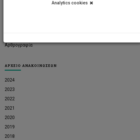
Analytics cookies
Φοιτητικά Νέα
Ερευνητικά Νέα
Ευκαιρίες Εργοδότησης
Δελτία Τύπου
Αρθρογραφία
ΑΡΧΕΙΟ ΑΝΑΚΟΙΝΩΣΕΩΝ
2024
2023
2022
2021
2020
2019
2018