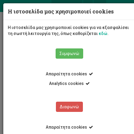
ΕΛ
EN
Η ιστοσελίδα μας χρησιμοποιεί cookies
Togg
Η ιστοσελίδα μας χρησιμοποιεί cookies για να εξασφαλίσει
navig
τη σωστή λειτουργία της, όπως καθορίζεται
εδώ
.
Συμφωνώ
Νέα και Ανακοινώσεις
Άρθρο
Απαραίτητα cookies
Analytics cookies
Διαφωνώ
ΚΑΤΗΓΟΡΙΕΣ
Νέα και Ανακοινώσεις
Απαραίτητα cookies
Συνέδρια