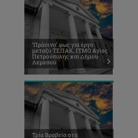
Environmental
Awards
και
HR
Awards
2016
για
‘Πράσινο’ φως για έργο
το
μεταξύ ΤΕΠΑΚ, ΙΤΜΟ Aγίας
Τεχνολογικό
Πετρούπολης και Δήμου
Οι
Λεμεσού
διακρίσεις
συνεχίζονται
Εδώ
φοιτούμε.
Στο
Τεχνολογικό
Πανεπιστήμιο
Τρία Βραβεία στα
Κύπρου,