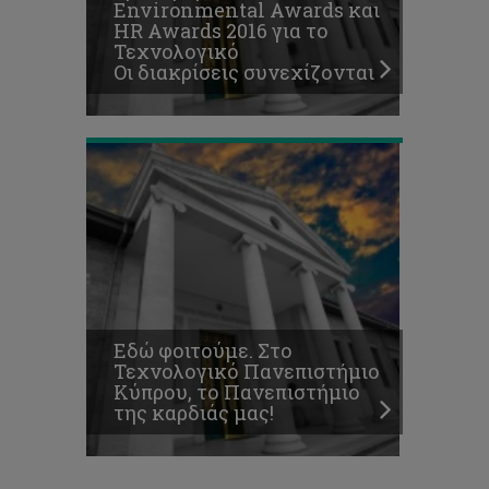
Environmental Awards και
το
HR Awards 2016 για το
Πανεπιστήμιο
Τεχνολογικό
της
Οι διακρίσεις συνεχίζονται
καρδιάς
μας!
Εδώ φοιτούμε. Στο
Τεχνολογικό Πανεπιστήμιο
Κύπρου, το Πανεπιστήμιο
της καρδιάς μας!