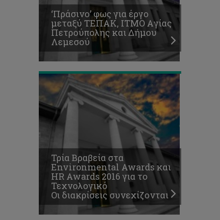
για
‘Πράσινο’ φως για έργο
το
μεταξύ ΤΕΠΑΚ, ΙΤΜΟ Aγίας
Τεχνολογικό
Πετρούπολης και Δήμου
Οι
Λεμεσού
διακρίσεις
συνεχίζονται
Εδώ
φοιτούμε.
Στο
Τεχνολογικό
Πανεπιστήμιο
Τρία Βραβεία στα
Κύπρου,
Environmental Awards και
το
HR Awards 2016 για το
Πανεπιστήμιο
Τεχνολογικό
της
Οι διακρίσεις συνεχίζονται
καρδιάς
μας!