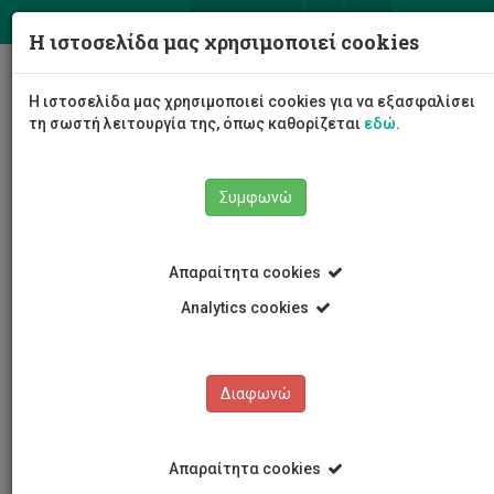
ΕΛ
EN
Η ιστοσελίδα μας χρησιμοποιεί cookies
Togg
Η ιστοσελίδα μας χρησιμοποιεί cookies για να εξασφαλίσει
navig
τη σωστή λειτουργία της, όπως καθορίζεται
εδώ
.
Συμφωνώ
Νέα και Ανακοινώσεις
Άρθρο
Απαραίτητα cookies
Analytics cookies
Διαφωνώ
ΚΑΤΗΓΟΡΙΕΣ
Νέα και Ανακοινώσεις
Απαραίτητα cookies
Συνέδρια