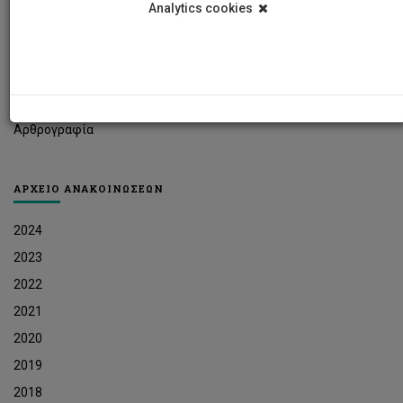
Analytics cookies
Φοιτητικά Νέα
Ερευνητικά Νέα
Ευκαιρίες Εργοδότησης
Δελτία Τύπου
Αρθρογραφία
ΑΡΧΕΙΟ ΑΝΑΚΟΙΝΩΣΕΩΝ
2024
2023
2022
2021
2020
2019
2018