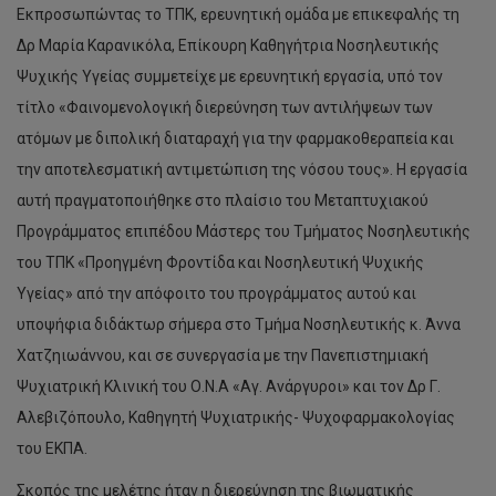
Εκπροσωπώντας το ΤΠΚ, ερευνητική ομάδα με επικεφαλής τη
Δρ Μαρία Καρανικόλα, Επίκουρη Καθηγήτρια Νοσηλευτικής
Ψυχικής Υγείας συμμετείχε με ερευνητική εργασία, υπό τον
τίτλο «Φαινομενολογική διερεύνηση των αντιλήψεων των
ατόμων με διπολική διαταραχή για την φαρμακοθεραπεία και
την αποτελεσματική αντιμετώπιση της νόσου τους». Η εργασία
αυτή πραγματοποιήθηκε στο πλαίσιο του Μεταπτυχιακού
Προγράμματος επιπέδου Μάστερς του Τμήματος Νοσηλευτικής
του ΤΠΚ «Προηγμένη Φροντίδα και Νοσηλευτική Ψυχικής
Υγείας» από την απόφοιτο του προγράμματος αυτού και
υποψήφια διδάκτωρ σήμερα στο Τμήμα Νοσηλευτικής κ. Άννα
Χατζηιωάννου, και σε συνεργασία με την Πανεπιστημιακή
Ψυχιατρική Κλινική του Ο.Ν.Α «Αγ. Ανάργυροι» και τον Δρ Γ.
Αλεβιζόπουλο, Καθηγητή Ψυχιατρικής- Ψυχοφαρμακολογίας
του ΕΚΠΑ.
Σκοπός της μελέτης ήταν η διερεύνηση της βιωματικής