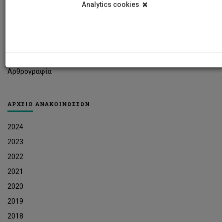
Analytics cookies
Φοιτητικά Νέα
Ερευνητικά Νέα
Ευκαιρίες Εργοδότησης
Δελτία Τύπου
Αρθρογραφία
ΑΡΧΕΙΟ ΑΝΑΚΟΙΝΩΣΕΩΝ
2024
2023
2022
2021
2020
2019
2018