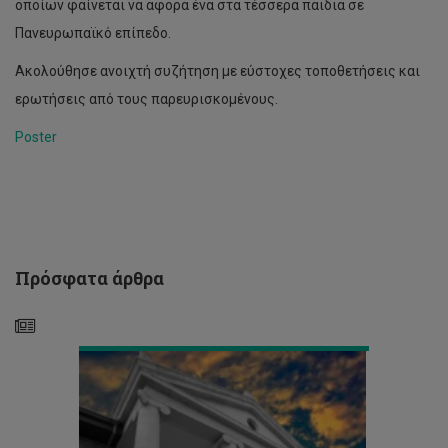
οποίων φαίνεται να αφορά ένα στα τέσσερα παιδιά σε
Πανευρωπαϊκό επίπεδο.
Ακολούθησε ανοιχτή συζήτηση με εύστοχες τοποθετήσεις και
‘Πράσινο’
ερωτήσεις από τους παρευρισκομένους.
φως
για
Poster
έργο
μεταξύ
ΤΕΠΑΚ,
ΙΤΜΟ
Aγίας
Πετρούπολης
και
Πρόσφατα άρθρα
Δήμου
Λεμεσού
Τρία
Βραβεία
στα
Environmental
Awards
και