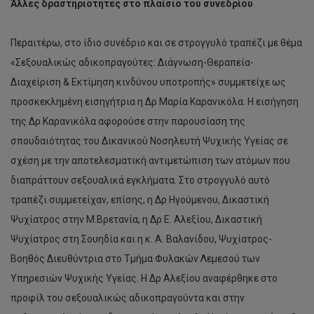
Άλλες δραστηριότητες στο πλαίσιο του συνεδρίου
Περαιτέρω, στο ίδιο συνέδριο και σε στρογγυλό τραπέζι με θέμα
«Σεξουαλικώς αδικοπραγούτες: Διάγνωση-Θεραπεία-
Διαχείριση & Εκτίμηση κινδύνου υποτροπής» συμμετείχε ως
προσκεκλημένη εισηγήτρια η Δρ Μαρία Καρανικόλα. Η εισήγηση
της Δρ Καρανικόλα αφορούσε στην παρουσίαση της
σπουδαιότητας του Δικανικού Νοσηλευτή Ψυχικής Υγείας σε
σχέση με την αποτελεσματική αντιμετώπιση των ατόμων που
διαπράττουν σεξουαλικά εγκλήματα. Στο στρογγυλό αυτό
τραπέζι συμμετείχαν, επίσης, η Δρ Ηγούμενου, Δικαστική
Ψυχίατρος στην Μ.Βρετανία, η Δρ Ε. Αλεξίου, Δικαστική
Ψυχίατρος στη Σουηδία και η κ. Α. Βαλανίδου, Ψυχίατρος-
Βοηθός Διευθύντρια στο Τμήμα Φυλακών Λεμεσού των
Υπηρεσιών Ψυχικής Υγείας. Η Δρ Αλεξίου αναφέρθηκε στο
προφίλ του σεξουαλικώς αδικοπραγούντα και στην