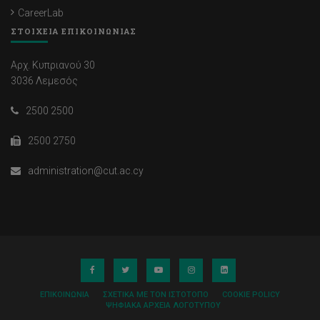
CareerLab
ΣΤΟΙΧΕΙΑ ΕΠΙΚΟΙΝΩΝΙΑΣ
Αρχ. Κυπριανού 30
3036 Λεμεσός
2500 2500
2500 2750
administration@cut.ac.cy
ΕΠΙΚΟΙΝΩΝΊΑ
ΣΧΕΤΙΚΆ ΜΕ ΤΟΝ ΙΣΤΌΤΟΠΟ
COOKIE POLICY
ΨΗΦΙΑΚΆ ΑΡΧΕΊΑ ΛΟΓΌΤΥΠΟΥ