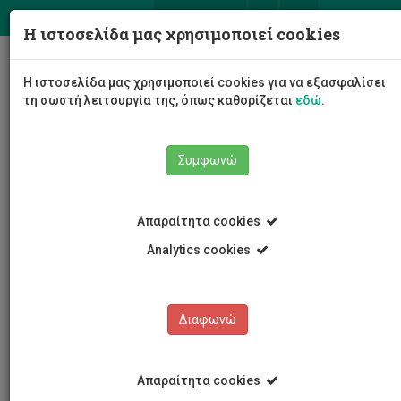
ΕΛ
EN
Η ιστοσελίδα μας χρησιμοποιεί cookies
Togg
Η ιστοσελίδα μας χρησιμοποιεί cookies για να εξασφαλίσει
navig
τη σωστή λειτουργία της, όπως καθορίζεται
εδώ
.
Συμφωνώ
Νέα και Ανακοινώσεις
Άρθρο
Απαραίτητα cookies
Analytics cookies
Διαφωνώ
ΚΑΤΗΓΟΡΙΕΣ
Νέα και Ανακοινώσεις
Απαραίτητα cookies
Συνέδρια