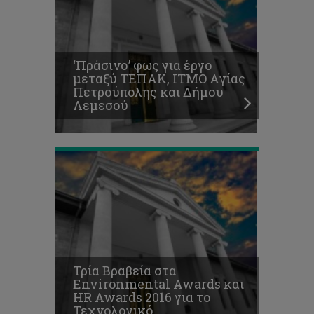
HR
Awards
2016
για
‘Πράσινο’ φως για έργο
το
μεταξύ ΤΕΠΑΚ, ΙΤΜΟ Aγίας
Τεχνολογικό
Πετρούπολης και Δήμου
Οι
Λεμεσού
διακρίσεις
συνεχίζονται
Εδώ
φοιτούμε.
Στο
Τεχνολογικό
Πανεπιστήμιο
Τρία Βραβεία στα
Κύπρου,
Environmental Awards και
το
HR Awards 2016 για το
Πανεπιστήμιο
Τεχνολογικό
της