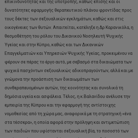
επικινδυνότητας και της υποτροπής, καθώς επίσης και οι
δυνατότητες εφαρμογής θεραπευτικού πλάνου φροντίδας προς
τους δέκτες των σεξουαλικών εγκλημάτων, καθώς και στις
οικογένειες των θυτών. Απαιτείται, κατέληξε η Δρ Καρανικόλα, η
θεσμοθέτηση του ρόλου του Δικανικού Νοσηλευτή Ψυχικής
Υγείας και στην Κύπρο, καθώς και των Δικανικών
Επαγγελματιών και Υπηρεσιών Ψυχικής Υγείας, προκειμένου να
φέρουν σε πέρας το έργο αυτό, με σεβασμό στα δικαιώματα των
ψυχικά πασχόντων σεξουαλικώς αδικοπραγούντων, αλλά και με
γνώμονα την προάσπιση των δικαιωμάτων των
συνθεραπευομένων αυτών, της κοινότητας και συνολικά τη
δημόσια υγεία και ασφάλεια. Τέλος, η κ.Βαλανίδου ανέλυσε την
εμπειρία της Κύπρου και την εφαρμογή της αντίστοιχης
νομοθεσίας από τη χώρα μας, αναφορικά με τη στρατηγική «ένα
στα τέσσερα», η οποία αφορά στην πρόληψη και αντιμετώπιση
των παιδιών που υφίστανται σεξουαλική βία, το ποσοστό των