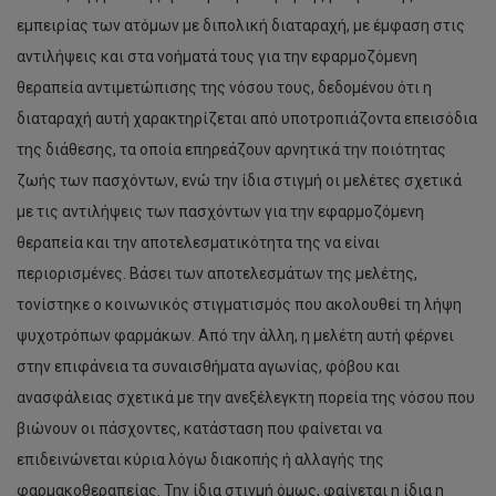
εμπειρίας των ατόμων με διπολική διαταραχή, με έμφαση στις
αντιλήψεις και στα νοήματά τους για την εφαρμοζόμενη
θεραπεία αντιμετώπισης της νόσου τους, δεδομένου ότι η
διαταραχή αυτή χαρακτηρίζεται από υποτροπιάζοντα επεισόδια
της διάθεσης, τα οποία επηρεάζουν αρνητικά την ποιότητας
ζωής των πασχόντων, ενώ την ίδια στιγμή οι μελέτες σχετικά
με τις αντιλήψεις των πασχόντων για την εφαρμοζόμενη
θεραπεία και την αποτελεσματικότητα της να είναι
περιορισμένες. Βάσει των αποτελεσμάτων της μελέτης,
τονίστηκε ο κοινωνικός στιγματισμός που ακολουθεί τη λήψη
ψυχοτρόπων φαρμάκων. Από την άλλη, η μελέτη αυτή φέρνει
στην επιφάνεια τα συναισθήματα αγωνίας, φόβου και
ανασφάλειας σχετικά με την ανεξέλεγκτη πορεία της νόσου που
βιώνουν οι πάσχοντες, κατάσταση που φαίνεται να
επιδεινώνεται κύρια λόγω διακοπής ή αλλαγής της
φαρμακοθεραπείας. Την ίδια στιγμή όμως, φαίνεται η ίδια η