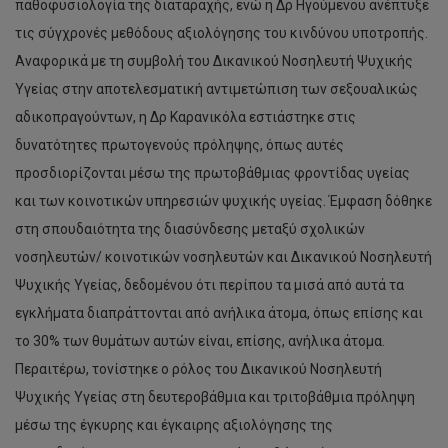
παθοφυσιολογία της διαταραχής, ενώ η Δρ Ηγούμενου ανέπτυξε
τις σύγχρονές μεθόδους αξιολόγησης του κινδύνου υποτροπής.
Αναφορικά με τη συμβολή του Δικανικού Νοσηλευτή Ψυχικής
Υγείας στην αποτελεσματική αντιμετώπιση των σεξουαλικώς
αδικοπραγούντων, η Δρ Καρανικόλα εστιάστηκε στις
δυνατότητες πρωτογενούς πρόληψης, όπως αυτές
προσδιορίζονται μέσω της πρωτοβάθμιας φροντίδας υγείας
και των κοινοτικών υπηρεσιών ψυχικής υγείας. Έμφαση δόθηκε
στη σπουδαιότητα της διασύνδεσης μεταξύ σχολικών
νοσηλευτών/ κοινοτικών νοσηλευτών και Δικανικού Νοσηλευτή
Ψυχικής Υγείας, δεδομένου ότι περίπου τα μισά από αυτά τα
εγκλήματα διαπράττονται από ανήλικα άτομα, όπως επίσης και
το 30% των θυμάτων αυτών είναι, επίσης, ανήλικα άτομα.
Περαιτέρω, τονίστηκε ο ρόλος του Δικανικού Νοσηλευτή
Ψυχικής Υγείας στη δευτεροβάθμια και τριτοβάθμια πρόληψη
μέσω της έγκυρης και έγκαιρης αξιολόγησης της