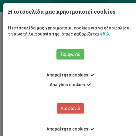
ΕΛ
EN
Η ιστοσελίδα μας χρησιμοποιεί cookies
Togg
Η ιστοσελίδα μας χρησιμοποιεί cookies για να εξασφαλίσει
navig
τη σωστή λειτουργία της, όπως καθορίζεται
εδώ
.
Συμφωνώ
Νέα και Ανακοινώσεις
Άρθρο
Απαραίτητα cookies
Analytics cookies
Διαφωνώ
ΚΑΤΗΓΟΡΙΕΣ
Νέα και Ανακοινώσεις
Απαραίτητα cookies
Συνέδρια