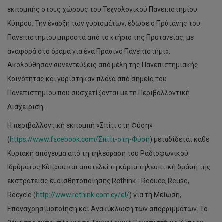
εκπομπής στους χώρους του Τεχνολογικού Πανεπιστημίου
Κύπρου. Την έναρξη των γυρισμάτων, έδωσε ο Πρύτανης του
Πανεπιστημίου μπροστά από το κτήριο της Πρυτανείας, με
αναφορά στο όραμα για ένα Πράσινο Πανεπιστήμιο.
Ακολούθησαν συνεντεύξεις από μέλη της Πανεπιστημιακής
Κοινότητας και γυρίστηκαν πλάνα από σημεία του
Πανεπιστημίου που συσχετίζονται με τη Περιβαλλοντική
Διαχείριση.
Η περιβαλλοντική εκπομπή «Σπίτι στη Φύση»
(
https://www.facebook.com/Σπίτι-στη-Φύση
) μεταδίδεται κάθε
Κυριακή απόγευμα από τη τηλεόραση του Ραδιοφωνικού
Ιδρύματος Κύπρου και αποτελεί τη κύρια τηλεοπτική δράση της
εκστρατείας ευαισθητοποίησης Rethink - Reduce, Reuse,
Recycle (
http://www.rethink.com.cy/el/
) για τη Μείωση,
Επαναχρησιμοποίηση και Ανακύκλωση των απορριμμάτων. Το