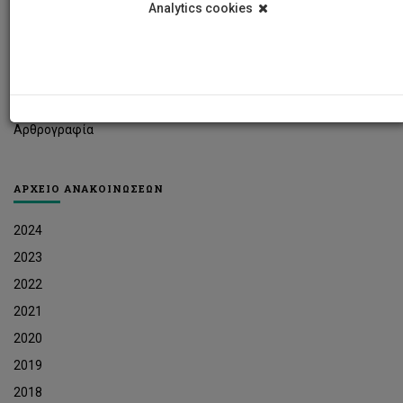
Analytics cookies
Φοιτητικά Νέα
Ερευνητικά Νέα
Ευκαιρίες Εργοδότησης
Δελτία Τύπου
Αρθρογραφία
ΑΡΧΕΙΟ ΑΝΑΚΟΙΝΩΣΕΩΝ
2024
2023
2022
2021
2020
2019
2018