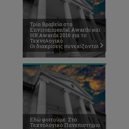
φοιτούμε.
Στο
Τεχνολογικό
Πανεπιστήμιο
Τρία Βραβεία στα
Κύπρου,
Environmental Awards και
το
HR Awards 2016 για το
Πανεπιστήμιο
Τεχνολογικό
της
Οι διακρίσεις συνεχίζονται
καρδιάς
μας!
Εδώ φοιτούμε. Στο
Τεχνολογικό Πανεπιστήμιο