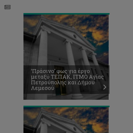
Λεμεσού
Τρία
Βραβεία
στα
Environmental
Awards
και
HR
Awards
2016
για
‘Πράσινο’ φως για έργο
το
μεταξύ ΤΕΠΑΚ, ΙΤΜΟ Aγίας
Τεχνολογικό
Πετρούπολης και Δήμου
Οι
Λεμεσού
διακρίσεις
συνεχίζονται
Εδώ