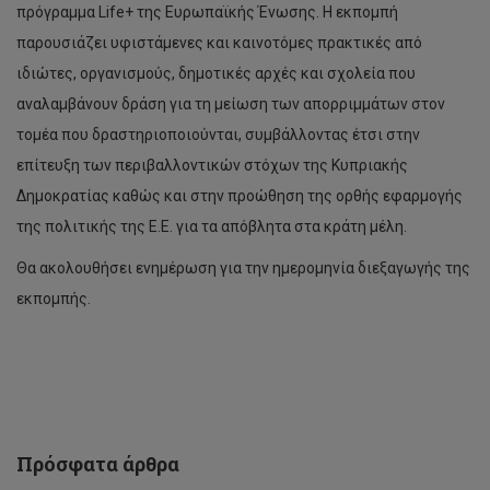
πρόγραμμα Life+ της Ευρωπαϊκής Ένωσης. Η εκπομπή
παρουσιάζει υφιστάμενες και καινοτόμες πρακτικές από
ιδιώτες, οργανισμούς, δημοτικές αρχές και σχολεία που
αναλαμβάνουν δράση για τη μείωση των απορριμμάτων στον
τομέα που δραστηριοποιούνται, συμβάλλοντας έτσι στην
επίτευξη των περιβαλλοντικών στόχων της Κυπριακής
Δημοκρατίας καθώς και στην προώθηση της ορθής εφαρμογής
της πολιτικής της Ε.Ε. για τα απόβλητα στα κράτη μέλη.
‘Πράσινο’
Θα ακολουθήσει ενημέρωση για την ημερομηνία διεξαγωγής της
φως
εκπομπής.
για
έργο
μεταξύ
ΤΕΠΑΚ,
ΙΤΜΟ
Aγίας
Πετρούπολης
και
Πρόσφατα άρθρα
Δήμου