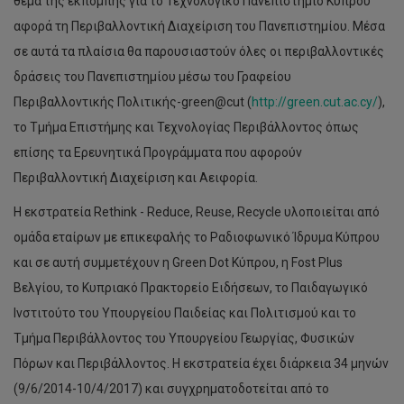
θέμα της εκπομπής για το Τεχνολογικό Πανεπιστήμιο Κύπρου
αφορά τη Περιβαλλοντική Διαχείριση του Πανεπιστημίου. Μέσα
σε αυτά τα πλαίσια θα παρουσιαστούν όλες οι περιβαλλοντικές
δράσεις του Πανεπιστημίου μέσω του Γραφείου
Περιβαλλοντικής Πολιτικής-green@cut (
http://green.cut.ac.cy/
),
το Τμήμα Επιστήμης και Τεχνολογίας Περιβάλλοντος όπως
επίσης τα Ερευνητικά Προγράμματα που αφορούν
Περιβαλλοντική Διαχείριση και Αειφορία.
Η εκστρατεία Rethink - Reduce, Reuse, Recycle υλοποιείται από
ομάδα εταίρων με επικεφαλής το Ραδιοφωνικό Ίδρυμα Κύπρου
και σε αυτή συμμετέχουν η Green Dot Κύπρου, η Fost Plus
Βελγίου, το Κυπριακό Πρακτορείο Ειδήσεων, το Παιδαγωγικό
Ινστιτούτο του Υπουργείου Παιδείας και Πολιτισμού και το
Τμήμα Περιβάλλοντος του Υπουργείου Γεωργίας, Φυσικών
Πόρων και Περιβάλλοντος. Η εκστρατεία έχει διάρκεια 34 μηνών
(9/6/2014-10/4/2017) και συγχρηματοδοτείται από το