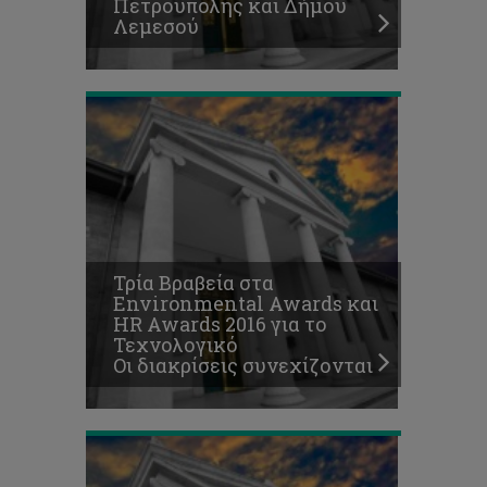
Πετρούπολης και Δήμου
Οι
Λεμεσού
διακρίσεις
συνεχίζονται
Εδώ
φοιτούμε.
Στο
Τεχνολογικό
Πανεπιστήμιο
Τρία Βραβεία στα
Κύπρου,
Environmental Awards και
το
HR Awards 2016 για το
Πανεπιστήμιο
Τεχνολογικό
της
Οι διακρίσεις συνεχίζονται
καρδιάς
μας!