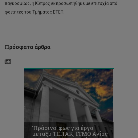
για
παγκοσμίως, η Κύπρος εκπροσωπήθηκε με επιτυχία από
έργο
φοιτητές του Τμήματος ΕΤΕΠ.
μεταξύ
ΤΕΠΑΚ,
ΙΤΜΟ
Aγίας
Πετρούπολης
και
Πρόσφατα άρθρα
Δήμου
Λεμεσού
Τρία
Βραβεία
στα
Environmental
Awards
και
HR
Awards
2016
για
‘Πράσινο’ φως για έργο
το
μεταξύ ΤΕΠΑΚ, ΙΤΜΟ Aγίας
Τεχνολογικό