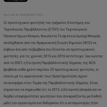
Mon Jun 06 10:36:00 EEST 2016
Οι προπτυχιακοί φοιτητές του τμήματος Επιστήμης και
Τεχνολογίας Περιβάλλοντος (ΕΤΕΠ) του Τεχνολογικού
Πανεπιστήμιου Κύπρου, Νικολέττα Τσιάρτα και Ιωσήφ Μποράη
επιλέχθηκαν από την Αμερικανική Ένωση Χημικών (ACS) να
λάβουν ένα από τα βραβεία που δίνονται σε προπτυχιακούς
φοιτητές, για τις χρονιές 2015 και 2016 αντίστοιχα. Ξεκινώντας
από το 2007, η Επιτροπή Περιβαλλοντικής Χημείας της ACS
βραβεύει κάθε χρόνο περίπου 25 προπτυχιακούς φοιτητές, οι
οποίοι με τις ερευνητικές τους δραστηριότητες έχουν
συνεισφέρει στον Τομέα της Περιβαλλοντικής Χημείας. Είναι
σημαντικό να σημειωθεί ότι το 2015, η Επιτροπή αποφάσισε να
δεχθεί υποψηφιότητες φοιτητών που συνεργάζονται με διεθνή
‘Πράσινο’
μέλη του οργανισμού και δεδομένου ότι ο ανταγωνισμός ήταν
φως