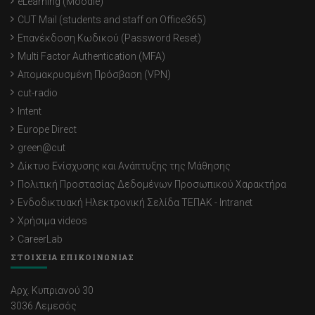
eLearning (Moodle)
CUT Mail (students and staff on Office365)
Επανέκδοση Κωδικού (Password Reset)
Multi Factor Authentication (MFA)
Απομακρυσμένη Πρόσβαση (VPN)
cut-radio
Intent
Europe Direct
green@cut
Δίκτυο Ενίσχυσης και Ανάπτυξης της Μάθησης
Πολιτική Προστασίας Δεδομένων Προσωπικού Χαρακτήρα
Ενδοδικτυακή Ηλεκτρονική Σελίδα ΤΕΠΑΚ - Intranet
Χρήσιμα videos
CareerLab
ΣΤΟΙΧΕΙΑ ΕΠΙΚΟΙΝΩΝΙΑΣ
Αρχ. Κυπριανού 30
3036 Λεμεσός