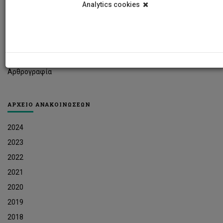
Analytics cookies
Φοιτητικά Νέα
Ερευνητικά Νέα
Ευκαιρίες Εργοδότησης
Δελτία Τύπου
Αρθρογραφία
ΑΡΧΕΙΟ ΑΝΑΚΟΙΝΩΣΕΩΝ
2024
2023
2022
2021
2020
2019
2018