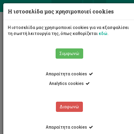
ΕΛ
EN
Η ιστοσελίδα μας χρησιμοποιεί cookies
Togg
Η ιστοσελίδα μας χρησιμοποιεί cookies για να εξασφαλίσει
navig
τη σωστή λειτουργία της, όπως καθορίζεται
εδώ
.
Συμφωνώ
Νέα και Ανακοινώσεις
Άρθρο
Απαραίτητα cookies
Analytics cookies
Διαφωνώ
ΚΑΤΗΓΟΡΙΕΣ
Νέα και Ανακοινώσεις
Απαραίτητα cookies
Συνέδρια