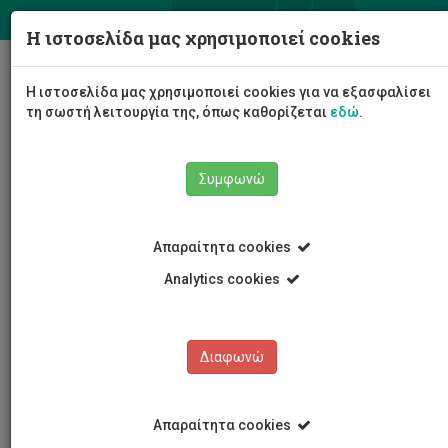
ΕΛ
EN
Η ιστοσελίδα μας χρησιμοποιεί cookies
Togg
Η ιστοσελίδα μας χρησιμοποιεί cookies για να εξασφαλίσει
navig
τη σωστή λειτουργία της, όπως καθορίζεται
εδώ
.
Συμφωνώ
Νέα και Ανακοινώσεις
Άρθρο
Απαραίτητα cookies
Analytics cookies
Διαφωνώ
ΚΑΤΗΓΟΡΙΕΣ
Νέα και Ανακοινώσεις
Απαραίτητα cookies
Συνέδρια