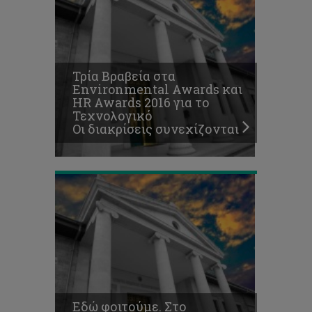
Εδώ
φοιτούμε.
Στο
Τεχνολογικό
Πανεπιστήμιο
Τρία Βραβεία στα
Κύπρου,
Environmental Awards και
το
HR Awards 2016 για το
Πανεπιστήμιο
Τεχνολογικό
της
Οι διακρίσεις συνεχίζονται
καρδιάς
μας!
Εδώ φοιτούμε. Στο