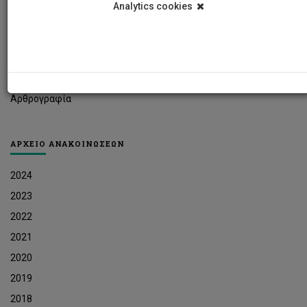
Analytics cookies
Φοιτητικά Νέα
Ερευνητικά Νέα
Ευκαιρίες Εργοδότησης
Δελτία Τύπου
Αρθρογραφία
ΑΡΧΕΙΟ ΑΝΑΚΟΙΝΩΣΕΩΝ
2024
2023
2022
2021
2020
2019
2018