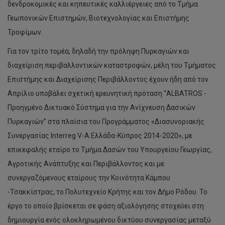
δενδροκομικές και κηπευτικές καλλιέργειες από το Τμήμα
Γεωπονικών Επιστημών, Βιοτεχνολογίας και Επιστήμης
Τροφίμων.
Για τον τρίτο τομέα, δηλαδή την πρόληψη Πυρκαγιών και
διαχείριση περιβαλλοντικών καταστροφών, μέλη του Τμήματος
Επιστήμης και Διαχείρισης Περιβάλλοντος έχουν ήδη από τον
Απρίλιο υποβάλει σχετική ερευνητική πρόταση “ALBATROS -
Προηγμένο Δικτυακό Σύστημα για την Ανίχνευση Δασικών
Πυρκαγιών” στα πλαίσια του Προγράμματος «Διασυνοριακής
Συνεργασίας Interreg V-A Ελλάδα-Κύπρος 2014-2020», με
επικεφαλής εταίρο το Τμήμα Δασών του Υπουργείου Γεωργίας,
Αγροτικής Ανάπτυξης και Περιβάλλοντος και με
συνεργαζόμενους εταίρους την Κοινότητα Κάμπου
-Τσακκίστρας, το Πολυτεχνείο Κρήτης και τον Δήμο Ρόδου. Το
έργο το οποίο βρίσκεται σε φάση αξιολόγησης στοχεύει στη
δημιουργία ενός ολοκληρωμένου δικτύου συνεργασίας μεταξύ