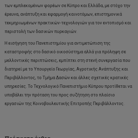
των εμπλεκομένων φορέων σε Κύπρο και Ελλάδα, με στόχο την
έρευνα, ανάπτυξη και εφαρμογή καινοτόμων, επιστημονικά
τεκμηριωμένων πρακτικών-τεχνολογιών για τον εντοπισμό και
περιστολή των δασικών πυρκαγιών.
Η εισήγηση του Πανεπιστημίου για αντιμετώπιση της
καταστροφής στο δασικό οικοσύστημα αλλά για πρόληψη σε
μελλοντικές περιπτώσεις, εμπίπτει στη στενή συνεργασία που
διατηρεί με το Υπουργείο Γεωργίας, Αγροτικής Ανάπτυξης και
Περιβάλλοντος, το Τμήμα Δασών και άλλες σχετικές κρατικές
‘Πράσινο’
υπηρεσίες. Το Τεχνολογικό Πανεπιστήμιο Κύπρου προτίθεται να
φως
για
υποβάλει την πρόταση του προς συζήτηση στο πλαίσιο
έργο
εργασιών της Κοινοβουλευτικής Επιτροπής Περιβάλλοντος.
μεταξύ
ΤΕΠΑΚ,
ΙΤΜΟ
Aγίας
Πετρούπολης
και