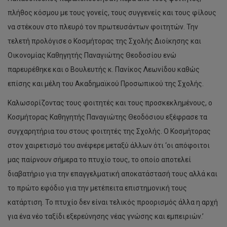
πλήθος κόσμου με τους γονείς, τους συγγενείς και τους φίλους
να στέκουν στο πλευρό τον πρωτευσάντων φοιτητών. Την
τελετή προλόγισε ο Κοσμήτορας της Σχολής Διοίκησης και
Οικονομίας Καθηγητής Παναγιώτης Θεοδοσίου ενώ
παρευρέθηκε και o Βουλευτής κ. Πανίκος Λεωνίδου καθώς
επίσης και μέλη του Ακαδημαϊκού Προσωπικού της Σχολής.
Καλωσορίζοντας τους φοιτητές και τους προσκεκλημένους, ο
Κοσμήτορας Καθηγητής Παναγιώτης Θεοδόσιου εξέφρασε τα
συγχαρητήρια του στους φοιτητές της Σχολής. Ο Κοσμήτορας
στον χαιρετισμό του ανέφερε μεταξύ άλλων ότι ‘oι απόφοιτοι
μας παίρνουν σήμερα το πτυχίο τους, το οποίο αποτελεί
διαβατήριο για την επαγγελματική αποκατάστασή τους αλλά και
το πρώτο εφόδιο για την μετέπειτα επιστημονική τους
κατάρτιση. Το πτυχίο δεν είναι τελικός προορισμός άλλα η αρχή
για ένα νέο ταξίδι εξερεύνησης νέας γνώσης και εμπειριών.’