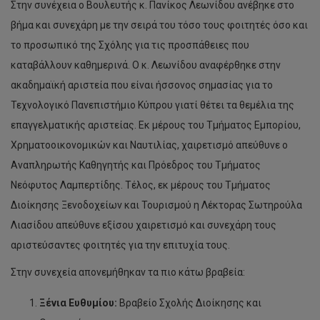
Στην συνέχεια ο Βουλευτής κ. Πανίκος Λεωνίδου ανέβηκε στο
βήμα και συνεχάρη με την σειρά του τόσο τους φοιτητές όσο και
το προσωπικό της Σχόλης για τις προσπάθειες που
καταβάλλουν καθημερινά. Ο κ. Λεωνίδου αναφέρθηκε στην
ακαδημαϊκή αριστεία που είναι ήσσονος σημασίας για το
Τεχνολογικό Πανεπιστήμιο Κύπρου γιατί θέτει τα θεμέλια της
επαγγελματικής αριστείας. Εκ μέρους του Τμήματος Εμπορίου,
Χρηματοοικονομικών και Ναυτιλίας, χαιρετισμό απεύθυνε ο
Αναπληρωτής Καθηγητής και Πρόεδρος του Τμήματος
Νεόφυτος Λαμπερτίδης. Τέλος, εκ μέρους του Τμήματος
Διοίκησης Ξενοδοχείων και Τουρισμού η Λέκτορας Σωτηρούλα
Λιασίδου απεύθυνε εξίσου χαιρετισμό και συνεχάρη τους
αριστεύσαντες φοιτητές για την επιτυχία τους.
Στην συνεχεία απονεμήθηκαν τα πιο κάτω βραβεία:
Ξένια Ευθυμίου:
Βραβείο Σχολής Διοίκησης και