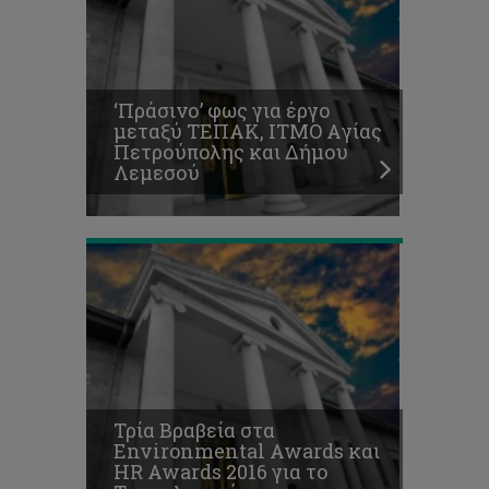
και
HR
Awards
2016
για
‘Πράσινο’ φως για έργο
το
μεταξύ ΤΕΠΑΚ, ΙΤΜΟ Aγίας
Τεχνολογικό
Πετρούπολης και Δήμου
Οι
Λεμεσού
διακρίσεις
συνεχίζονται
Εδώ
φοιτούμε.
Στο
Τεχνολογικό
Πανεπιστήμιο
Τρία Βραβεία στα
Κύπρου,
Environmental Awards και
το
HR Awards 2016 για το
Πανεπιστήμιο