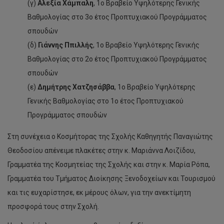
(γ)
Αλεξία Χάμπαλη
, 1ο Βραβείο Υψηλότερης Γενικής
Βαθμολογίας στο 3ο έτος Προπτυχιακού Προγράμματος
σπουδών
(δ)
Γιάννης Ππιλλής
, 1ο Βραβείο Υψηλότερης Γενικής
Βαθμολογίας στο 2ο έτος Προπτυχιακού Προγράμματος
σπουδών
(ε)
Δημήτρης Χατζησάββα
, 1ο Βραβείο Υψηλότερης
Γενικής Βαθμολογίας στο 1ο έτος Προπτυχιακού
Προγράμματος σπουδών
Στη συνέχεια ο Κοσμήτορας της Σχολής Καθηγητής Παναγιώτης
Θεοδοσίου απένειμε πλακέτες στην κ. Μαριάννα Λοιζίδου,
Γραμματέα της Κοσμητείας της Σχολής και στην κ. Μαρία Ρόπα,
Γραμματέα του Τμήματος Διοίκησης Ξενοδοχείων και Τουρισμού
και τις ευχαρίστησε, εκ μέρους όλων, για την ανεκτίμητη
προσφορά τους στην Σχολή.