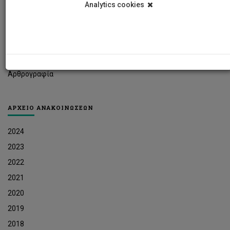
Analytics cookies
Φοιτητικά Νέα
Ερευνητικά Νέα
Ευκαιρίες Εργοδότησης
Δελτία Τύπου
Αρθρογραφία
ΑΡΧΕΙΟ ΑΝΑΚΟΙΝΩΣΕΩΝ
2024
2023
2022
2021
2020
2019
2018