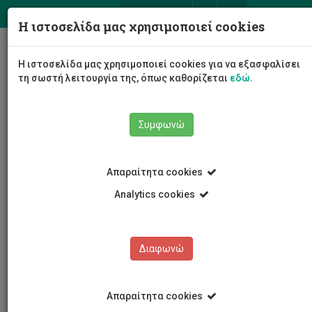
ΕΛ
EN
Η ιστοσελίδα μας χρησιμοποιεί cookies
Togg
Η ιστοσελίδα μας χρησιμοποιεί cookies για να εξασφαλίσει
navig
τη σωστή λειτουργία της, όπως καθορίζεται
εδώ
.
Συμφωνώ
Νέα και Ανακοινώσεις
Άρθρο
Απαραίτητα cookies
Analytics cookies
Διαφωνώ
ΚΑΤΗΓΟΡΙΕΣ
Νέα και Ανακοινώσεις
Απαραίτητα cookies
Συνέδρια