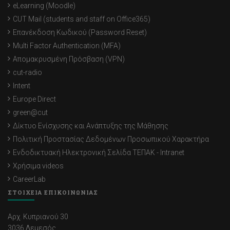
eLearning (Moodle)
CUT Mail (students and staff on Office365)
Επανέκδοση Κωδικού (Password Reset)
Multi Factor Authentication (MFA)
Απομακρυσμένη Πρόσβαση (VPN)
cut-radio
Intent
Europe Direct
green@cut
Δίκτυο Ενίσχυσης και Ανάπτυξης της Μάθησης
Πολιτική Προστασίας Δεδομένων Προσωπικού Χαρακτήρα
Ενδοδικτυακή Ηλεκτρονική Σελίδα ΤΕΠΑΚ - Intranet
Χρήσιμα videos
CareerLab
ΣΤΟΙΧΕΙΑ ΕΠΙΚΟΙΝΩΝΙΑΣ
Αρχ. Κυπριανού 30
3036 Λεμεσός