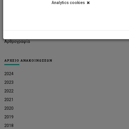
Analytics cookies
Φοιτητικά Νέα
Ερευνητικά Νέα
Ευκαιρίες Εργοδότησης
Δελτία Τύπου
Αρθρογραφία
ΑΡΧΕΙΟ ΑΝΑΚΟΙΝΩΣΕΩΝ
2024
2023
2022
2021
2020
2019
2018