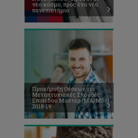
νέο κόσμο, προς ένα νέο
(ΜΑ/MSc)
πανεπιστήμιο
2018-
19
Κυκλοφόρησε
το
ενημερωτικό
έντυπο
«Πληροφορίες
για
υποψήφιους
Προκήρυξη Θέσεων για
μεταπτυχιακούς
Μεταπτυχιακές Σπουδές
φοιτητές
Επιπέδου Μάστερ (ΜΑ/MSc)
επιπέδου
2018-19
Μάστερ
2018/2019»