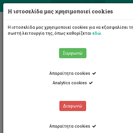
ΕΛ
EN
Η ιστοσελίδα μας χρησιμοποιεί cookies
Togg
Η ιστοσελίδα μας χρησιμοποιεί cookies για να εξασφαλίσει τ
navig
σωστή λειτουργία της, όπως καθορίζεται
εδώ
.
Συμφωνώ
Νέα και Ανακοινώσεις
Άρθρο
Απαραίτητα cookies
Analytics cookies
Διαφωνώ
ΚΑΤΗΓΟΡΙΕΣ
Νέα και Ανακοινώσεις
Απαραίτητα cookies
Συνέδρια