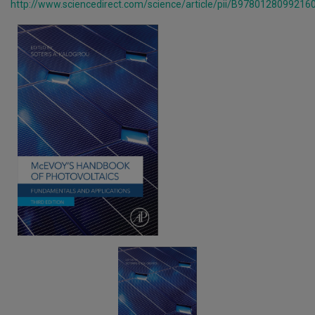
http://www.sciencedirect.com/science/article/pii/B978012809921
Διάλεξη
Δρ
Δημήτρη