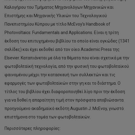
Καλογήρου του Τμήματος Μηχανολόγων Μηχανικών και
Επιστήμης και Μηχανικής Υλικών του Τεχνολογικού
Πανεπιστημίου Κύπρου με τίτλο McEvoy’s Handbook of
Photovoltaics: Fundamentals and Applications. Είναι η τρίτη
έκδοση του επιτυχημένου βιβλίου το οποίο είναι ογκώδες (1341
σελίδες) και έχει εκδοθεί από τον οίκο Academic Press της
Elsevier. Καταπιάνεται με όλα τα θέματα που είναι σχετικά με την
φωτοβολταϊκή τεχνολογία, από την φυσική του φωτοβολταϊκού
φαινομένου μέχρι την κατασκευή των συλλεκτών και τις
εφαρμογές των φωτοβολταϊκών στην γη και το διάστημα. Ο
τίτλος του βιβλίου έχει διαφοροποιηθεί λίγο πριν την έκδοση
για να δοθεί η απαραίτητη τιμή στον πρόσφατα αποβιώσαντα
προηγούμενο ακαδημαϊκό εκδότη Augustin J. McEvoy, γνωστό
επιστήμονα στο τομέα των φωτοβολταϊκών.
Περισσότερες πληροφορίες: