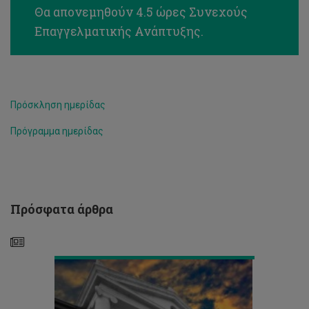
Θα απονεμηθούν 4.5 ώρες Συνεχούς
Επαγγελματικής Ανάπτυξης.
Το
Πρόσκληση ημερίδας
ΤΠΚ
τιμά
Πρόγραμμα ημερίδας
με
πρωτότυπο
τρόπο
την
Άνοιξαν
ημέρα
οι
των
αιτήσεις
Πρόσφατα άρθρα
Ελληνικών
για
Γραμμάτων
το
Climate-
KIC
Journey!
Το
μεγαλύτερο