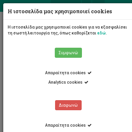
ΕΛ
EN
Η ιστοσελίδα μας χρησιμοποιεί cookies
Togg
Η ιστοσελίδα μας χρησιμοποιεί cookies για να εξασφαλίσει
navig
τη σωστή λειτουργία της, όπως καθορίζεται
εδώ
.
Συμφωνώ
Νέα και Ανακοινώσεις
Άρθρο
Απαραίτητα cookies
Analytics cookies
Διαφωνώ
ΚΑΤΗΓΟΡΙΕΣ
Νέα και Ανακοινώσεις
Απαραίτητα cookies
Συνέδρια