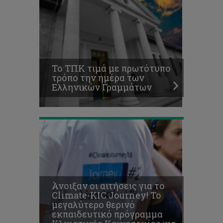
θερινό
εκπαιδευτικό
πρόγραμμα
Κλιματικής
Καινοτομίας
για
μεταπτυχιακούς
Το ΤΠΚ τιμά με πρωτότυπο
φοιτητές
τρόπο την ημέρα των
και
Ελληνικών Γραμμάτων
νέους
επαγγελματίες
Άνοιξαν οι αιτήσεις για το
Πολυθεματική
Climate-KIC Journey! Το
Νοσηλευτική
μεγαλύτερο θερινό
Ημερίδα, στις
εκπαιδευτικό πρόγραμμα
22