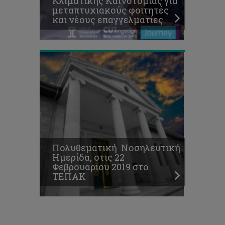
Κλιματικής Καινοτομίας για
Φεβρουαρίου
μεταπτυχιακούς φοιτητές
2019
και νέους επαγγελματίες
στο
ΤΕΠΑΚ
Πολυθεματική Νοσηλευτική
Ημερίδα, στις 22
Φεβρουαρίου 2019 στο
ΤΕΠΑΚ