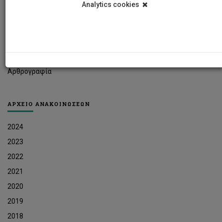
Analytics cookies
Φοιτητικά Νέα
Ερευνητικά Νέα
Ευκαιρίες Εργοδότησης
Δελτία Τύπου
Αρθρογραφία
ΑΡΧΕΙΟ ΑΝΑΚΟΙΝΩΣΕΩΝ
2024
2023
2022
2021
2020
2019
2018