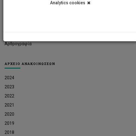
Analytics cookies
Φοιτητικά Νέα
Ερευνητικά Νέα
Ευκαιρίες Εργοδότησης
Δελτία Τύπου
Αρθρογραφία
ΑΡΧΕΙΟ ΑΝΑΚΟΙΝΩΣΕΩΝ
2024
2023
2022
2021
2020
2019
2018