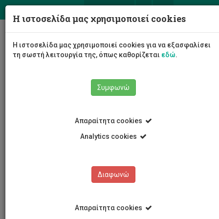
ΕΛ
EN
Η ιστοσελίδα μας χρησιμοποιεί cookies
Togg
Η ιστοσελίδα μας χρησιμοποιεί cookies για να εξασφαλίσει
navig
τη σωστή λειτουργία της, όπως καθορίζεται
εδώ
.
Συμφωνώ
Νέα και Ανακοινώσεις
Άρθρο
Απαραίτητα cookies
Analytics cookies
Διαφωνώ
ΚΑΤΗΓΟΡΙΕΣ
Νέα και Ανακοινώσεις
Απαραίτητα cookies
Συνέδρια