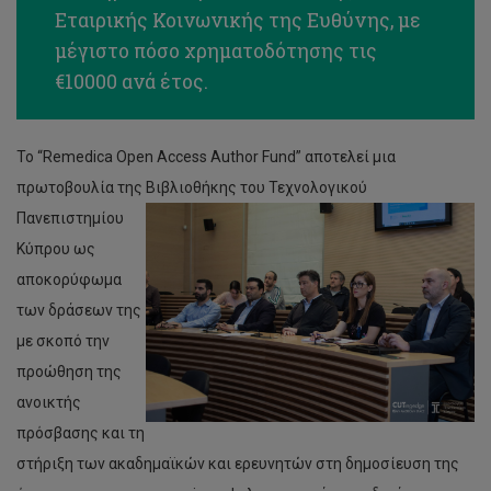
Εταιρικής Κοινωνικής της Ευθύνης, με
μέγιστο πόσο χρηματοδότησης τις
€10000 ανά έτος.
Το “Remedica Open Access Author Fund” αποτελεί μια
πρωτοβουλία της Βιβλιοθήκης του
Τεχνολογικού
Πανεπιστημίου
Κύπρου ως
αποκορύφωμα
των δράσεων της
με σκοπό την
προώθηση της
ανοικτής
πρόσβασης και τη
στήριξη των ακαδημαϊκών και ερευνητών στη δημοσίευση της