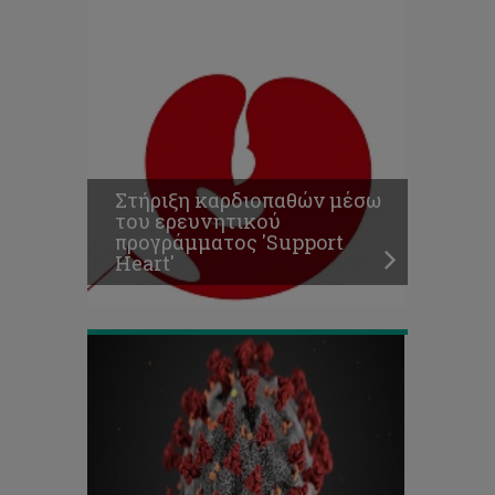
Πρόσκληση
για
συμμετοχή
σε
Στήριξη καρδιοπαθών μέσω
παγκύπρια
του ερευνητικού
μελέτη
προγράμματος 'Support
-
Heart'
Exposome@Home|COVID-
19