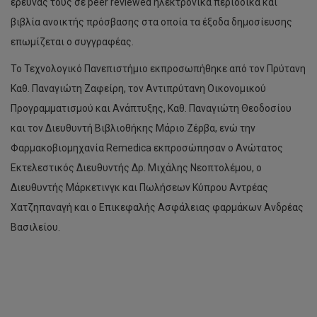
έρευνας τους σε peer reviewed ηλεκτρονικά περιοδικά και
βιβλία ανοικτής πρόσβασης στα οποία τα έξοδα δημοσίευσης
επωμίζεται ο συγγραφέας.
Το Τεχνολογικό Πανεπιστήμιο εκπροσωπήθηκε από τον Πρύτανη
Καθ. Παναγιώτη Ζαφείρη, τον Αντιπρύτανη Οικονομικού
Προγραμματισμού και Ανάπτυξης, Καθ. Παναγιώτη Θεοδοσίου
και τον Διευθυντή Βιβλιοθήκης Μάριο Ζέρβα, ενώ την
Φαρμακοβιομηχανία Remedica εκπροσώπησαν ο Ανώτατος
Εκτελεστικός Διευθυντής Δρ. Μιχάλης Νεοπτολέμου, ο
Διευθυντής Μάρκετινγκ και Πωλήσεων Κύπρου Αντρέας
Χατζηπαναγή και ο Επικεφαλής Ασφάλειας φαρμάκων Ανδρέας
Βασιλείου.