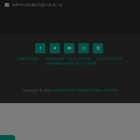
administration@cut.ac.cy
ΕΠΙΚΟΙΝΩΝΊΑ
ΣΧΕΤΙΚΆ ΜΕ ΤΟΝ ΙΣΤΌΤΟΠΟ
COOKIE POLICY
ΨΗΦΙΑΚΆ ΑΡΧΕΊΑ ΛΟΓΌΤΥΠΟΥ
Copyright © 2026
ΤΕΧΝΟΛΟΓΙΚΟ ΠΑΝΕΠΙΣΤΗΜΙΟ ΚΥΠΡΟΥ