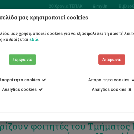
20 Χρόνια ΤΕΠΑΚ
myUni
Βιβλιο
σελίδα μας χρησιμοποιεί cookies
Φοιτητές/τριες
Σπουδές
λίδα μας χρησιμοποιεί cookies για να εξασφαλίσει τη σωστή λειτ
ως καθορίζεται
εδώ
.
Συμφωνώ
Διαφωνώ
Απαραίτητα cookies
Απαραίτητα cookies
Analytics cookies
Analytics cookies
αριστίες σε χορηγούς υποτροφ
ρίζουν φοιτητές του Τμήματος 