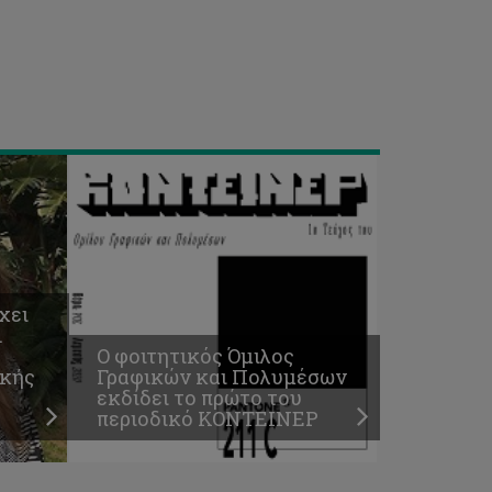
εκδίδει
το
πρώτο
του
περιοδικό
ΚΟΝΤΕΙΝΕΡ
χει
.
Ο φοιτητικός Όμιλος
ακής
Γραφικών και Πολυμέσων
εκδίδει το πρώτο του
περιοδικό ΚΟΝΤΕΙΝΕΡ