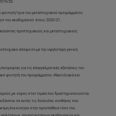
2019/20.
ε φοιτητή/τρια του μεταπτυχιακού προγράμματος
ηνο του ακαδημαϊκού έτους 2020/21.
ιστεύσαντες προπτυχιακούς και μεταπτυχιακούς
προπτυχιακό απόφοιτο με την υψηλότερη γενική
ποτροφίας για τις επαγγελματικές εξετάσεις του
ακό φοιτητή του προγράμματος «Ναυτιλιακά και
ισμούς με κύρος στον τομέα που δραστηριοποιούνται
αυξάνεται σε αυτές τις δύσκολες συνθήκες που
κόμη ένα κίνητρο στην προσπάθεια τόσο του
η ψηλότερων, σημαντικότερων ακαδημαϊκών και