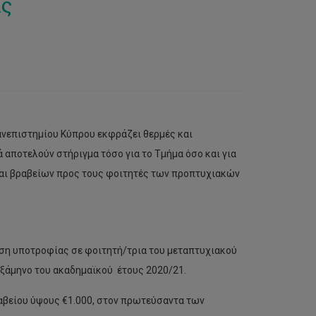
ας
ανεπιστημίου Κύπρου εκφράζει θερμές και
 αποτελούν στήριγμα τόσο για το Τμήμα όσο και για
αι βραβείων προς τους φοιτητές των προπτυχιακών
ση υποτροφίας σε φοιτητή/τρια του μεταπτυχιακού
εξάμηνο του ακαδημαϊκού έτους 2020/21.
αβείου ύψους €1.000, στον πρωτεύσαντα των