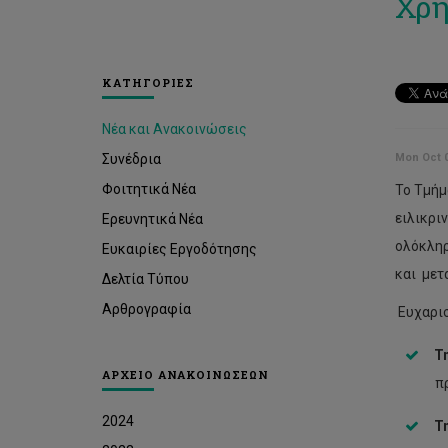
Χρη
ΚΑΤΗΓΟΡΙΕΣ
Νέα και Ανακοινώσεις
Συνέδρια
Mon Oct 0
Φοιτητικά Νέα
Το Τμήμ
ειλικρι
Ερευνητικά Νέα
ολόκληρ
Ευκαιρίες Εργοδότησης
και μετ
Δελτία Τύπου
Αρθρογραφία
Ευχαρισ
Τ
ΑΡΧΕΙΟ ΑΝΑΚΟΙΝΩΣΕΩΝ
π
2024
Τ