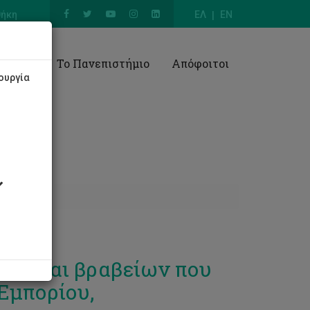
θήκη
ΕΛ
EN
Έρευνα
Το Πανεπιστήμιο
Απόφοιτοι
ουργία
ιών και βραβείων που
Εμπορίου,