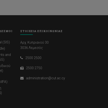
ΔΕΣΜΟΙ
ΣΤΟΙΧΕΙΑ ΕΠΙΚΟΙΝΩΝΙΑΣ
l (SIS)
Αρχ. Κυπριανού 30
3036 Λεμεσός
dle)
nts and
2500 2500
65)
ωδικού
2500 2750
t)
administration@cut.ac.cy
(MFA)
η
)