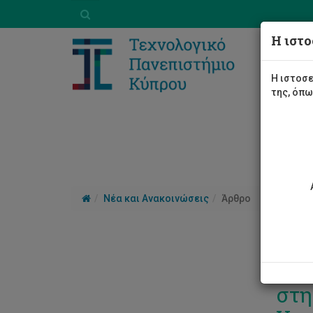
Η ιστο
Η ιστοσε
της, όπ
Νέα και Ανακοινώσεις
Άρθρο
Eυχ
στη