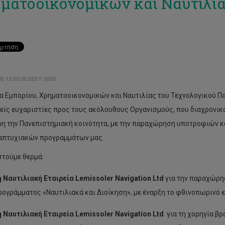
ματοοικονομικών και Ναυτιλί
5 13:50:00 EEST 2020
α Εμπορίου, Χρηματοοικονομικών και Ναυτιλίας του Τεχνολογικού Π
νείς ευχαριστίες προς τους ακόλουθους Οργανισμούς, που διαχρονικά
η την Πανεπιστημιακή κοινότητα, με την παραχώρηση υποτροφιών κ
απτυχιακών προγραμμάτων μας.
τούμε θερμά:
η Ναυτιλιακή Εταιρεία
Lemissoler
Navigation
Ltd
για την παραχώρη
ρογράμματος «Ναυτιλιακά και Διοίκηση», με έναρξη το φθινοπωρινό 
η Ναυτιλιακή Εταιρεία
Lemissoler
Navigation
Ltd
για τη χορηγία βρ