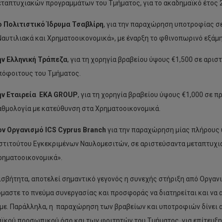
εταπτυχιακών προγραμμάτων του Τμήματος, για το ακαδημαϊκό έτος 
ο Πολιτιστικό Ίδρυμα Τσαβλίρη
, για την παραχώρηση υποτροφίας σ
Ναυτιλιακά και Χρηματοοικονομικά», με έναρξη το φθινοπωρινό εξάμ
ην Ελληνική Τράπεζα
, για τη χορηγία βραβείου ύψους €1,500 σε αρ
πόφοιτους του Τμήματος.
ην Εταιρεία EKA GROUP
, για τη χορηγία βραβείου ύψους €1,000 σε 
αθμολογία με κατεύθυνση στα Χρηματοοικονομικά.
ον Οργανισμό
ICS
Cyprus
Branch
για την παραχώρηση μίας πλήρους υ
νστιτούτου Εγκεκριμένων Ναυλομεσιτών, σε αριστεύσαντα μεταπτυχι
ρηματοοικονομικά».
σβήτητα, αποτελεί σημαντικό γεγονός η συνεχής στήριξη από Οργαν
όμαστε το πνεύμα συνεργασίας και προσφοράς να διατηρείται και να 
με. Παράλληλα, η παραχώρηση των βραβείων και υποτροφιών δίνει α
ϊκού προσωπικού όσο και των φοιτητών του Τμήματος, για επίτευξ