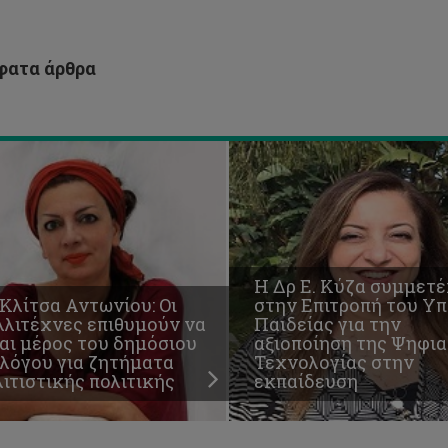
όσιου
αξιοποίηση
λόγου
της
Ψηφιακής
τήματα
Τεχνολογίας
ατα άρθρα
ιτιστικής
στην
ιτικής
εκπαίδευση
Η Δρ Ε. Κύζα συμμετέ
Κλίτσα Αντωνίου: Οι
στην Επιτροπή του Υπ
λλιτέχνες επιθυμούν να
Παιδείας για την
αι μέρος του δημόσιου
αξιοποίηση της Ψηφι
αλόγου για ζητήματα
Τεχνολογίας στην
ιτιστικής πολιτικής
εκπαίδευση