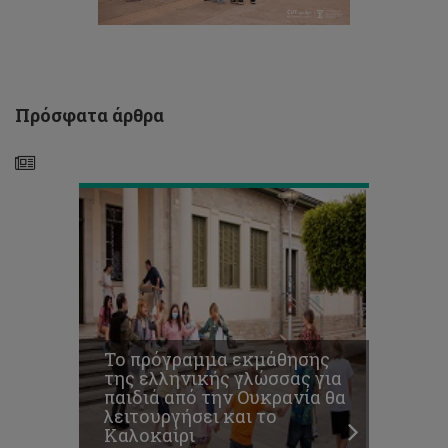
από
την
Ουκρανία
θα
λειτουργήσει
και
Πρόσφατα άρθρα
το
Καλοκαίρι
Διοργάνωση
Ευρωπαϊκής
Συνάντησης
με
θέμα
την
ποιότητα
ζωής
Το πρόγραμμα εκμάθησης
στον
της ελληνικής γλώσσας για
καρκίνο
παιδιά από την Ουκρανία θα
με
λειτουργήσει και το
συμμετοχή
Καλοκαίρι
του