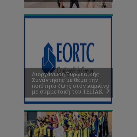
ΤΕΠΑΚ
ΤΕΠΑΚ
και
ΕΥ
ΖΗΝ
διοργανώνουν
τον
4ο
Διοργάνωση Ευρωπαϊκής
εταιρικό
Συνάντησης με θέμα την
φιλανθρωπικό
ποιότητα ζωής στον καρκίνο
αγώνα
με συμμετοχή του ΤΕΠΑΚ
σκυταλοδρομίας
ΟΠΑΠ RUN4ALL