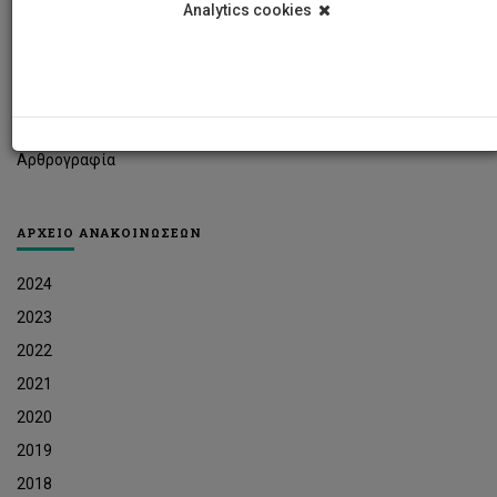
Analytics cookies
Φοιτητικά Νέα
Ερευνητικά Νέα
Ευκαιρίες Εργοδότησης
Δελτία Τύπου
Αρθρογραφία
ΑΡΧΕΙΟ ΑΝΑΚΟΙΝΩΣΕΩΝ
2024
2023
2022
2021
2020
2019
2018