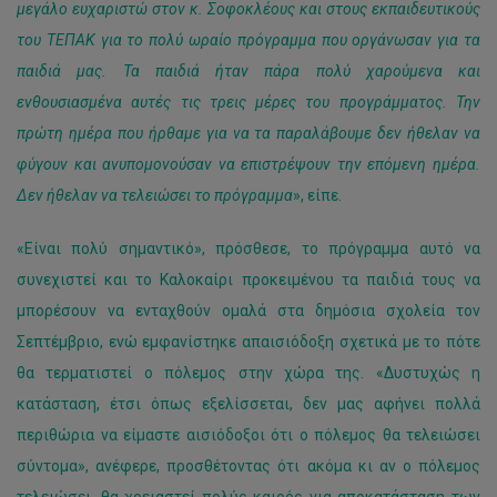
μεγάλο ευχαριστώ στον κ. Σοφοκλέους και στους εκπαιδευτικούς
του ΤΕΠΑΚ για το πολύ ωραίο πρόγραμμα που οργάνωσαν για τα
παιδιά μας. Τα παιδιά ήταν πάρα πολύ χαρούμενα και
ενθουσιασμένα αυτές τις τρεις μέρες του προγράμματος. Την
πρώτη ημέρα που ήρθαμε για να τα παραλάβουμε δεν ήθελαν να
φύγουν και ανυπομονούσαν να επιστρέψουν την επόμενη ημέρα.
Δεν ήθελαν να τελειώσει το πρόγραμμα
», είπε.
«Είναι πολύ σημαντικό», πρόσθεσε, το πρόγραμμα αυτό να
συνεχιστεί και το Καλοκαίρι προκειμένου τα παιδιά τους να
μπορέσουν να ενταχθούν ομαλά στα δημόσια σχολεία τον
Σεπτέμβριο, ενώ εμφανίστηκε απαισιόδοξη σχετικά με το πότε
θα τερματιστεί ο πόλεμος στην χώρα της. «Δυστυχώς η
κατάσταση, έτσι όπως εξελίσσεται, δεν μας αφήνει πολλά
περιθώρια να είμαστε αισιόδοξοι ότι ο πόλεμος θα τελειώσει
σύντομα», ανέφερε, προσθέτοντας ότι ακόμα κι αν ο πόλεμος
τελειώσει, θα χρειαστεί πολύς καιρός για αποκατάσταση των