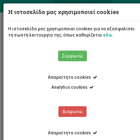
ΕΛ
EN
Η ιστοσελίδα μας χρησιμοποιεί cookies
Togg
Η ιστοσελίδα μας χρησιμοποιεί cookies για να εξασφαλίσει
navig
τη σωστή λειτουργία της, όπως καθορίζεται
εδώ
.
Συμφωνώ
Νέα και Ανακοινώσεις
Άρθρο
Απαραίτητα cookies
Analytics cookies
Διαφωνώ
ΚΑΤΗΓΟΡΙΕΣ
Νέα και Ανακοινώσεις
Απαραίτητα cookies
Συνέδρια