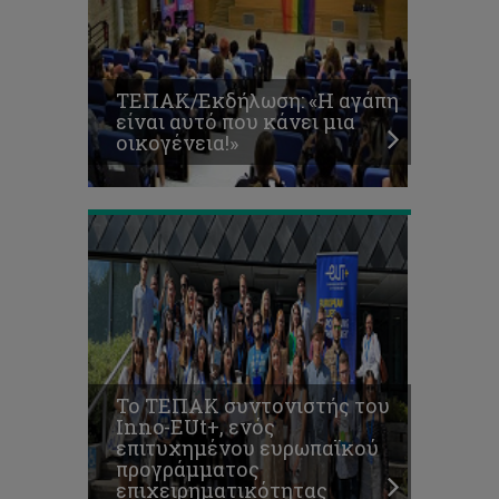
του
Inno-
EUt+,
ενός
ΤΕΠΑK/Εκδήλωση: «Η αγάπη
επιτυχημένου
είναι αυτό που κάνει μια
ευρωπαϊκού
οικογένεια!»
προγράμματος
επιχειρηματικότητας
Προκήρυξη
Καλλιτεχνικού
Διαγωνισμού
με
θέμα
την
Το ΤΕΠΑΚ συντονιστής του
εξάλειψη
Inno-EUt+, ενός
της
επιτυχημένου ευρωπαϊκού
βίας
προγράμματος
κατά
επιχειρηματικότητας
των