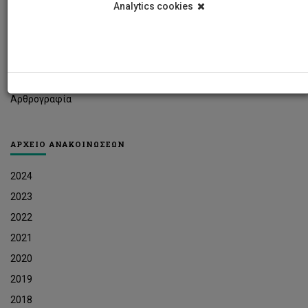
Analytics cookies
Φοιτητικά Νέα
Ερευνητικά Νέα
Ευκαιρίες Εργοδότησης
Δελτία Τύπου
Αρθρογραφία
ΑΡΧΕΙΟ ΑΝΑΚΟΙΝΩΣΕΩΝ
2024
2023
2022
2021
2020
2019
2018