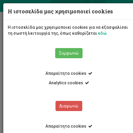
ΕΛ
EN
Η ιστοσελίδα μας χρησιμοποιεί cookies
Togg
Η ιστοσελίδα μας χρησιμοποιεί cookies για να εξασφαλίσει
navig
τη σωστή λειτουργία της, όπως καθορίζεται
εδώ
.
Συμφωνώ
Νέα και Ανακοινώσεις
Άρθρο
Απαραίτητα cookies
Analytics cookies
Διαφωνώ
ΚΑΤΗΓΟΡΙΕΣ
Νέα και Ανακοινώσεις
Απαραίτητα cookies
Συνέδρια