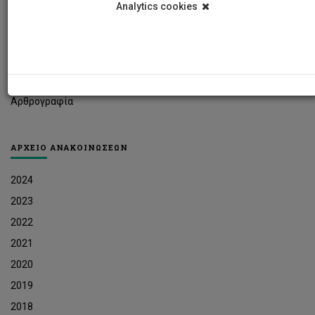
Analytics cookies
Φοιτητικά Νέα
Ερευνητικά Νέα
Ευκαιρίες Εργοδότησης
Δελτία Τύπου
Αρθρογραφία
ΑΡΧΕΙΟ ΑΝΑΚΟΙΝΩΣΕΩΝ
2024
2023
2022
2021
2020
2019
2018