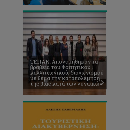
Κυκλοφόρησε
το
βιβλίο
του
Καθηγητή
του
ΤΕΠΑΚ,
Αλέξη
Σαβεριάδη,
με
τίτλο
ΤΕΠΑΚ: Απονεμήθηκαν τα
«Τουριστική
βραβεία του Φοιτητικού ,
Διακυβέρνηση:
καλλιτεχνικού, διαγωνισμού
Παγιωμένες
με θέμα την καταπολέμηση
αντιλήψεις,
της βίας κατά των γυναικών
προκλήσεις,
προοπτικές»