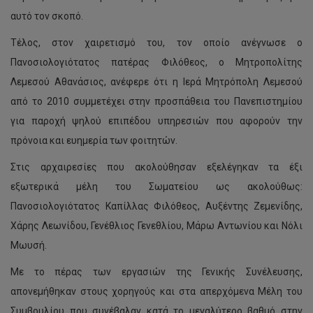
αυτό τον σκοπό.
Τέλος, στον χαιρετισμό του, τον οποίο ανέγνωσε ο
Πανοσιολογιότατος πατέρας Φιλόθεος, ο Μητροπολίτης
Λεμεσού Αθανάσιος, ανέφερε ότι η Ιερά Μητρόπολη Λεμεσού
από το 2010 συμμετέχει στην προσπάθεια του Πανεπιστημίου
για παροχή ψηλού επιπέδου υπηρεσιών που αφορούν την
πρόνοια και ευημερία των φοιτητών.
Στις αρχαιρεσίες που ακολούθησαν εξελέγηκαν τα έξι
εξωτερικά μέλη του Σωματείου ως ακολούθως:
Πανοσιολογιότατος Καπίλλας Φιλόθεος, Αυξέντης Ζεμενίδης,
Χάρης Λεωνίδου, Γενέθλιος Γενεθλίου, Μάρω Αντωνίου και Νόλι
Μωυσή.
Με το πέρας των εργασιών της Γενικής Συνέλευσης,
απονεμήθηκαν στους χορηγούς και στα απερχόμενα Μέλη του
Συμβουλίου που συνέβαλαν κατά το μεγαλύτερο βαθμό στην