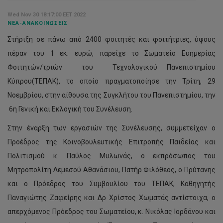
Wed Nov 30 18:17:00 EET 2022
ΝΈΑ-ΑΝΑΚΟΙΝΏΣΕΙΣ
Στήριξη σε πάνω από 2400 φοιτητές και φοιτήτριες, ύψους
πέραν του 1 εκ. ευρώ, παρείχε το Σωματείο Ευημερίας
Φοιτητών/τριών του Τεχνολογικού Πανεπιστημίου
Κύπρου(ΤΕΠΑΚ), το οποίο πραγματοποίησε την Τρίτη, 29
Νοεμβρίου, στην αίθουσα της Συγκλήτου του Πανεπιστημίου, την
6η Γενική και Εκλογική του Συνέλευση.
Στην έναρξη των εργασιών της Συνέλευσης, συμμετείχαν ο
Προέδρος της Κοινοβουλευτικής Επιτροπής Παιδείας και
Πολιτισμού κ. Παύλος Μυλωνάς, ο εκπρόσωπος του
Μητροπολίτη Λεμεσού Αθανάσιου, Πατήρ Φιλόθεος, ο Πρύτανης
και ο Πρόεδρος του Συμβουλίου του ΤΕΠΑΚ, Καθηγητής
Παναγιώτης Ζαφείρης και Δρ Χρίστος Χωματάς αντίστοιχα, ο
απερχόμενος Πρόεδρος του Σωματείου, κ. Νικόλας Ιορδάνου και