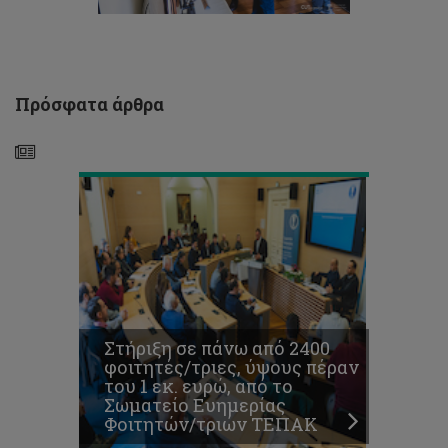
από
το
Σωματείο
Ευημερίας
Φοιτητών/
Πρόσφατα άρθρα
τριών
ΤΕΠΑΚ:
ΤΕΠΑΚ
Απονεμήθηκαν
τα
βραβεία
του
Φοιτητικού
,
καλλιτεχνικού,
διαγωνισμού
με
θέμα
την
Στήριξη σε πάνω από 2400
καταπολέμηση
φοιτητές/τριες, ύψους πέραν
της
του 1 εκ. ευρώ, από το
βίας
Σωματείο Ευημερίας
κατά
Φοιτητών/τριών ΤΕΠΑΚ
των
γυναικών