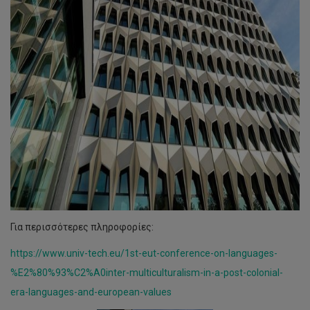
Για περισσότερες πληροφορίες:
https://www.univ-tech.eu/1st-eut-conference-on-languages-
%E2%80%93%C2%A0inter-multiculturalism-in-a-post-colonial-
era-languages-and-european-values