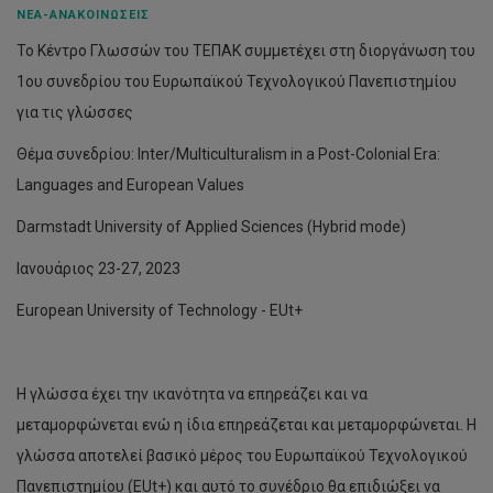
ΝΈΑ-ΑΝΑΚΟΙΝΏΣΕΙΣ
Το Κέντρο Γλωσσών του ΤΕΠΑΚ συμμετέχει στη διοργάνωση του
1ου συνεδρίου του Ευρωπαϊκού Τεχνολογικού Πανεπιστημίου
για τις γλώσσες
Θέμα συνεδρίου: Inter/Multiculturalism in a Post-Colonial Era:
Languages and European Values
Darmstadt University of Applied Sciences (Hybrid mode)
Ιανουάριος 23-27, 2023
European University of Technology - EUt+
Η γλώσσα έχει την ικανότητα να επηρεάζει και να
μεταμορφώνεται ενώ η ίδια επηρεάζεται και μεταμορφώνεται. Η
γλώσσα αποτελεί βασικό μέρος του Ευρωπαϊκού Τεχνολογικού
Πανεπιστημίου (EUt+) και αυτό το συνέδριο θα επιδιώξει να