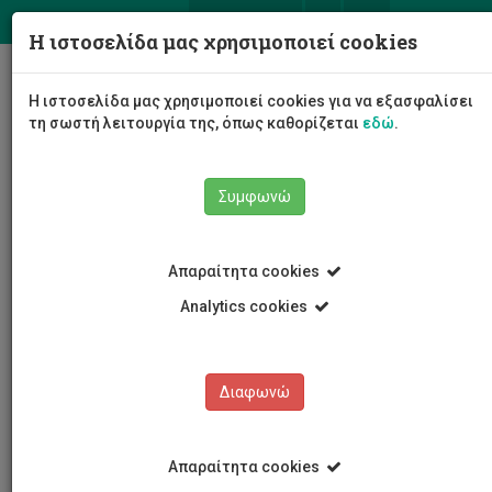
ΕΛ
EN
Η ιστοσελίδα μας χρησιμοποιεί cookies
Togg
Η ιστοσελίδα μας χρησιμοποιεί cookies για να εξασφαλίσει
navig
τη σωστή λειτουργία της, όπως καθορίζεται
εδώ
.
Συμφωνώ
Νέα και Ανακοινώσεις
Άρθρο
Απαραίτητα cookies
Analytics cookies
Διαφωνώ
ΚΑΤΗΓΟΡΙΕΣ
Νέα και Ανακοινώσεις
Απαραίτητα cookies
Συνέδρια