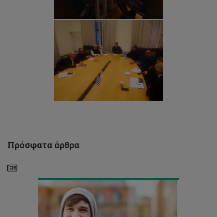
Το
ΤΕΠΑΚ
στη
Διεθνή
Εκπαιδευτική
Έκθεση
Κύπρου:
«Εκπαίδευση
και
Πρόσφατα άρθρα
Καριέρα
2023»