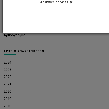
Analytics cookies
Φοιτητικά Νέα
Ερευνητικά Νέα
Ευκαιρίες Εργοδότησης
Δελτία Τύπου
Αρθρογραφία
ΑΡΧΕΙΟ ΑΝΑΚΟΙΝΩΣΕΩΝ
2024
2023
2022
2021
2020
2019
2018