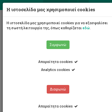
ΕΛ
EN
Η ιστοσελίδα μας χρησιμοποιεί cookies
Togg
Η ιστοσελίδα μας χρησιμοποιεί cookies για να εξασφαλίσει
navig
τη σωστή λειτουργία της, όπως καθορίζεται
εδώ
.
Συμφωνώ
Νέα και Ανακοινώσεις
Άρθρο
Απαραίτητα cookies
Analytics cookies
Διαφωνώ
ΚΑΤΗΓΟΡΙΕΣ
Νέα και Ανακοινώσεις
Απαραίτητα cookies
Συνέδρια