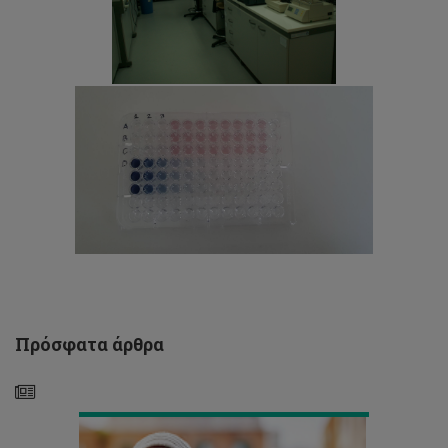
Το
ΤΕΠΑΚ
στη
Διεθνή
Εκπαιδευτική
Έκθεση
Κύπρου:
«Εκπαίδευση
και
Πρόσφατα άρθρα
Καριέρα
2023»