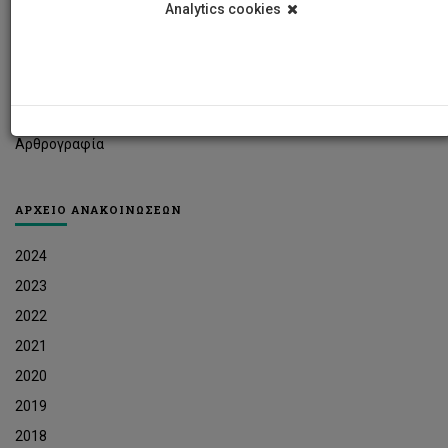
Analytics cookies
Φοιτητικά Νέα
Ερευνητικά Νέα
Ευκαιρίες Εργοδότησης
Δελτία Τύπου
Αρθρογραφία
ΑΡΧΕΙΟ ΑΝΑΚΟΙΝΩΣΕΩΝ
2024
2023
2022
2021
2020
2019
2018