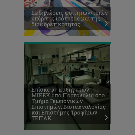
Επιστημών,
Βιοτεχνολογίας
Εκδηλώσεις φοιτητών/τριών
και
υπέρ της ισότητας και της
Επιστήμης
διαφορετικότητας
Τροφίμων
ΤΕΠΑΚ
Επίσκεψη καθηγητών
ΜΙΕΕΚ από Πορτογαλία στο
Τμήμα Γεωπονικών
Επιστημών, Βιοτεχνολογίας
και Επιστήμης Τροφίμων
ΤΕΠΑΚ