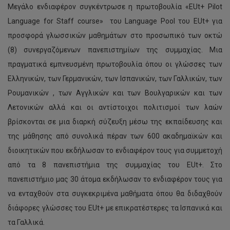
Μεγάλο ενδιαφέρον συγκέντρωσε η πρωτοβουλία «EUt+ Pilot
Language for Staff course» του Language Pool του EUt+ για
προσφορά γλωσσικών μαθημάτων στο προσωπικό των οκτώ
(8) συνεργαζόμενων πανεπιστημίων της συμμαχίας. Μια
πραγματικά εμπνευσμένη πρωτοβουλία όπου οι γλώσσες των
Ελληνικών, των Γερμανικών, των Ισπανικών, των Γαλλικών, των
Ρουμανικών , των Αγγλικών και των Βουλγαρικών και των
Λετονικών αλλά και οι αντίστοιχοι πολιτισμοί των λαών
βρίσκονται σε μια διαρκή σύζευξη μέσω της εκπαίδευσης και
της μάθησης από συνολικά πέραν των 600 ακαδημαϊκών και
διοικητικών που εκδήλωσαν το ενδιαφέρον τους για συμμετοχή
από τα 8 πανεπιστήμια της συμμαχίας του EUt+. Στο
πανεπιστήμιο μας 30 άτομα εκδήλωσαν το ενδιαφέρον τους για
να ενταχθούν στα συγκεκριμένα μαθήματα όπου θα διδαχθούν
διάφορες γλώσσες του EUt+ με επικρατέστερες τα Ισπανικά και
τα Γαλλικά.