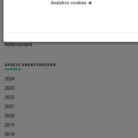
Analytics cookies
Φοιτητικά Νέα
Ερευνητικά Νέα
Ευκαιρίες Εργοδότησης
Δελτία Τύπου
Αρθρογραφία
ΑΡΧΕΙΟ ΑΝΑΚΟΙΝΩΣΕΩΝ
2024
2023
2022
2021
2020
2019
2018