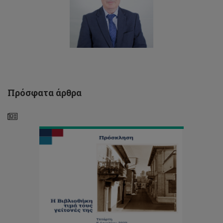
ΤΕΠΑΚ/
Εκδήλωση:
«H
Βιβλιοθήκη
τιμά
τους
Πρόσφατα άρθρα
γείτονές
της»
ΠΡOΓΡΑΜΜΑ
ΠΡΟΩΘΗΣΗΣ