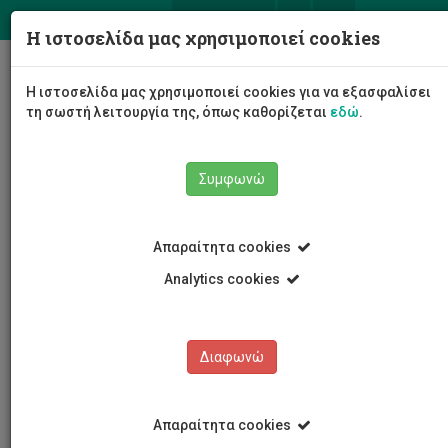
ΕΛ
EN
Η ιστοσελίδα μας χρησιμοποιεί cookies
Togg
Η ιστοσελίδα μας χρησιμοποιεί cookies για να εξασφαλίσει
navig
τη σωστή λειτουργία της, όπως καθορίζεται
εδώ
.
Συμφωνώ
Νέα και Ανακοινώσεις
Άρθρο
Απαραίτητα cookies
Analytics cookies
Διαφωνώ
ΚΑΤΗΓΟΡΙΕΣ
Νέα και Ανακοινώσεις
Απαραίτητα cookies
Συνέδρια