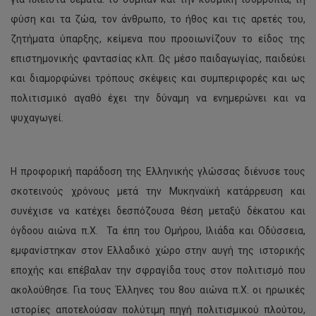
φύση και τα ζώα, τον άνθρωπο, το ήθος και τις αρετές του,
ζητήματα ύπαρξης, κείμενα που προοιωνίζουν το είδος της
επιστημονικής φαντασίας κλπ. Ως μέσο παιδαγωγίας, παιδεύει
και διαμορφώνει τρόπους σκέψεις και συμπεριφορές και ως
πολιτισμικό αγαθό έχει την δύναμη να ενημερώνει και να
ψυχαγωγεί.
Η προφορική παράδοση της Ελληνικής γλώσσας διένυσε τους
σκοτεινούς χρόνους μετά την Μυκηναϊκή κατάρρευση και
συνέχισε να κατέχει δεσπόζουσα θέση μεταξύ δέκατου και
όγδοου αιώνα π.Χ. Τα έπη του Ομήρου, Ιλιάδα και Οδύσσεια,
εμφανίστηκαν στον Ελλαδικό χώρο στην αυγή της ιστορικής
εποχής και επέβαλαν την σφραγίδα τους στον πολιτισμό που
ακολούθησε. Για τους Έλληνες του 8ου αιώνα π.Χ. οι ηρωικές
ιστορίες αποτελούσαν πολύτιμη πηγή πολιτισμικού πλούτου,