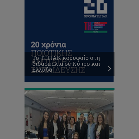
Το
Τμήμα
Επιστημών
Αποκατάστασης
σε
Το ΤΕΠΑΚ κορυφαίο στη
Συνέδριο
διδασκαλία σε Κύπρο και
Λογοθεραπείας
Ελλάδα
στη
Θεσσαλονίκη