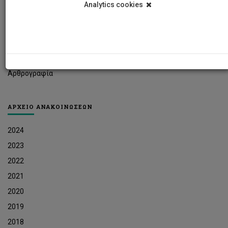
Analytics cookies
Φοιτητικά Νέα
Ερευνητικά Νέα
Ευκαιρίες Εργοδότησης
Δελτία Τύπου
Αρθρογραφία
ΑΡΧΕΙΟ ΑΝΑΚΟΙΝΩΣΕΩΝ
2024
2023
2022
2021
2020
2019
2018