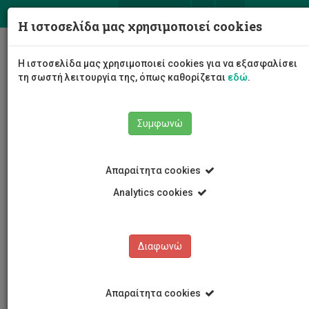
ΕΛ
EN
Η ιστοσελίδα μας χρησιμοποιεί cookies
Togg
Η ιστοσελίδα μας χρησιμοποιεί cookies για να εξασφαλίσει
navig
τη σωστή λειτουργία της, όπως καθορίζεται
εδώ
.
Συμφωνώ
Νέα και Ανακοινώσεις
Άρθρο
Απαραίτητα cookies
Analytics cookies
Διαφωνώ
ΚΑΤΗΓΟΡΙΕΣ
Νέα και Ανακοινώσεις
Απαραίτητα cookies
Συνέδρια