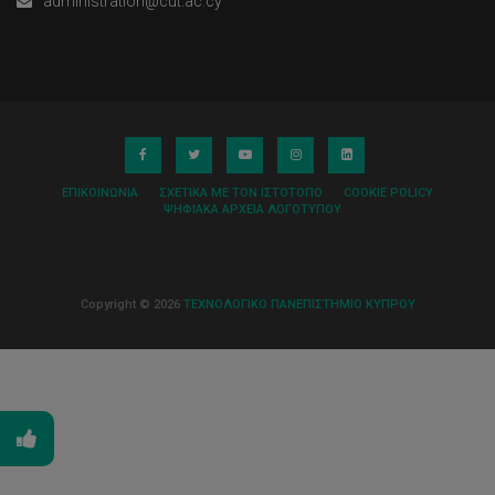
administration@cut.ac.cy
ΕΠΙΚΟΙΝΩΝΊΑ
ΣΧΕΤΙΚΆ ΜΕ ΤΟΝ ΙΣΤΌΤΟΠΟ
COOKIE POLICY
ΨΗΦΙΑΚΆ ΑΡΧΕΊΑ ΛΟΓΌΤΥΠΟΥ
Copyright © 2026
ΤΕΧΝΟΛΟΓΙΚΟ ΠΑΝΕΠΙΣΤΗΜΙΟ ΚΥΠΡΟΥ