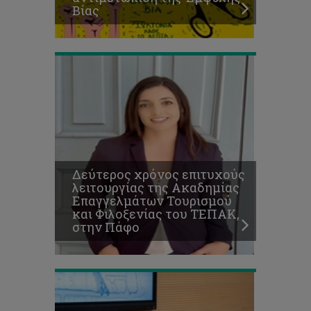
Βίας
στην
Πάφο
Συνεργασία
ΤΕΠΑΚ
και
ΚΣΕΕΚ
για
τη
Δεύτερος χρόνος επιτυχούς
δημιουργία
λειτουργίας της Ακαδημίας
Τεχνολογικού
Επαγγελμάτων Τουρισμού
Πάρκου
και Φιλοξενίας του ΤΕΠΑΚ,
στην
στην Πάφο
περιοχή
«Βερεγγάρια»