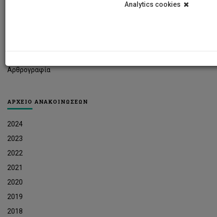
Analytics cookies
Φοιτητικά Νέα
Ερευνητικά Νέα
Ευκαιρίες Εργοδότησης
Δελτία Τύπου
Αρθρογραφία
ΑΡΧΕΙΟ ΑΝΑΚΟΙΝΩΣΕΩΝ
2024
2023
2022
2021
2020
2019
2018