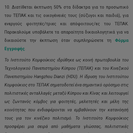
10. Διατίθεται έκπτωση 50% στα δίδακτρα για το προσωπικό
του ΤΕΠΑΚ και τις οικογένειές τους (σύζυγοι και παιδιά), για
ενεργούς φοιτητές/τριες και απόφοιτους/ες του ΤΕΠΑΚ.
Παρακαλούμε υποβάλετε τα απαραίτητα δικαιολογητικά για να
δικαιούστε την έκπτωση όταν συμπληρώσετε τη
Φόρμα
Εγγραφής
.
Το Ινστιτούτο Κομφούκιος ιδρύθηκε ως κοινή πρωτοβουλία του
Τεχνολογικού Πανεπιστημίου Κύπρου (ΤΕΠΑΚ) και του Κινεζικού
Πανεπιστημίου
Hangzhou
Dianzi
(
HDU
). Η ίδρυση του Ινστιτούτου
Κομφούκιος στο ΤΕΠΑΚ σηματοδοτεί ένα σημαντικό ορόσημο στις
πολιτιστικές ανταλλαγές μεταξύ Κύπρου και Κίνας και λειτουργεί
ως ζωντανός κόμβος για φοιτητές, μελετητές και μέλη της
κοινότητας που ενδιαφέρονται να εμβαθύνουν την κατανόησή
τους για τον κινέζικο πολιτισμό. Το Ινστιτούτο Κομφούκιος
προσφέρει μια σειρά από μαθήματα γλώσσας, πολιτιστικές