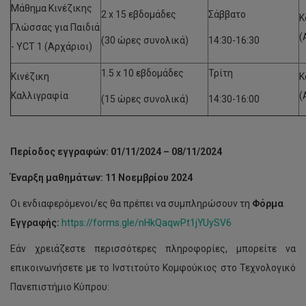
Μάθημα Κινέζικης
2 x 15 εβδομάδες
Σάββατο
Κ
Γλώσσας για Παιδιά
(
(30 ώρες συνολικά)
14:30-16:30
- YCT 1 (Αρχάριοι)
1.5 x 10 εβδομάδες
Τρίτη
Κινέζικη
Κ
Καλλιγραφία
(
(15 ώρες συνολικά)
14:30-16:00
Περίοδος εγγραφών: 01/11/2024 – 08/11/2024
Έναρξη μαθημάτων: 11 Νοεμβρίου 2024
Οι ενδιαφερόμενοι/ες θα πρέπει να συμπληρώσουν τη
Φόρμα
Εγγραφής:
https://forms.gle/nHkQaqwPt1jYUySV6
Εάν χρειάζεστε περισσότερες πληροφορίες, μπορείτε να
επικοινωνήσετε με το Ινστιτούτο Κομφούκιος στο Τεχνολογικό
Πανεπιστήμιο Κύπρου: