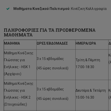
Μαθήματα Κινεζικού Πολιτισμού:
Κινέζικη Καλλιγραφία
ΠΛΗΡΟΦΟΡΙΕΣ ΓΙΑ ΤΑ ΠΡΟΣΦΕΡΟΜΕΝΑ
ΜΑΘΗΜΑΤΑ
ΜΑΘΗΜΑ
ΩΡΕΣ/ΕΒΔΟΜΑΔΕΣ
ΗΜΕΡΑ/ΩΡΑ
Δ
Μάθημα Κινέζικης
Κ
3 x 15 εβδομάδες
Γλώσσας για
Τρίτη & Πέμπτη
(
Ενήλικες - HSK 1
17:00-18:30
(45 ώρες συνολικά)
(Αρχάριοι)
Μάθημα Κινέζικης
3 x 15 εβδομάδες
Γλώσσας για
Δευτέρα & Τετάρτη
Κ
Ενήλικες - HSK 2
15:00-16:30
(
(45 ώρες συνολικά)
(Στοιχειώδες)