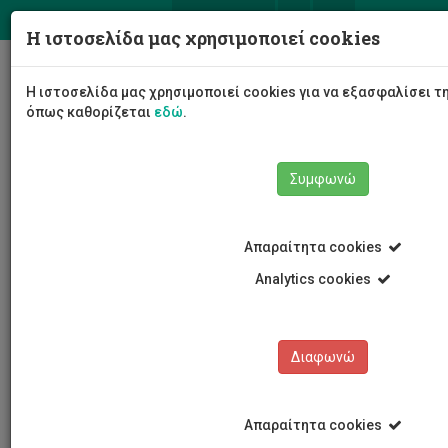
ΕΛ
EN
Η ιστοσελίδα μας χρησιμοποιεί cookies
Togg
Η ιστοσελίδα μας χρησιμοποιεί cookies για να εξασφαλίσει τ
navig
όπως καθορίζεται
εδώ
.
Συμφωνώ
Νέα και Ανακοινώσεις
Άρθρο
Απαραίτητα cookies
Analytics cookies
Διαφωνώ
ΚΑΤΗΓΟΡΙΕΣ
Νέα και Ανακοινώσεις
Απαραίτητα cookies
Συνέδρια