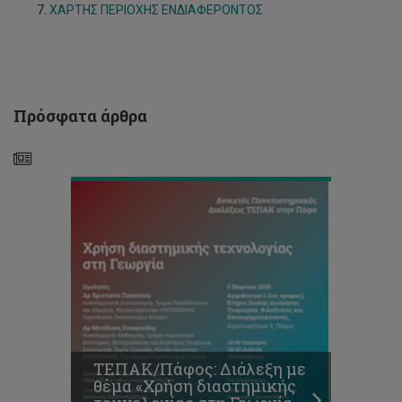
Πάφος:
ΧΑΡΤΗΣ ΠΕΡΙΟΧΗΣ ΕΝΔΙΑΦΕΡΟΝΤΟΣ
Διάλεξη
με
θέμα
«Χρήση
διαστημικής
τεχνολογίας
Πρόσφατα άρθρα
στη
Γεωργία»
ΤΕΠΑΚ:
"Ημέρες
Ενημέρωσης
2025"
ΤΕΠΑΚ/Πάφος: Διάλεξη με
σε
θέμα «Χρήση διαστημικής
Πάφο