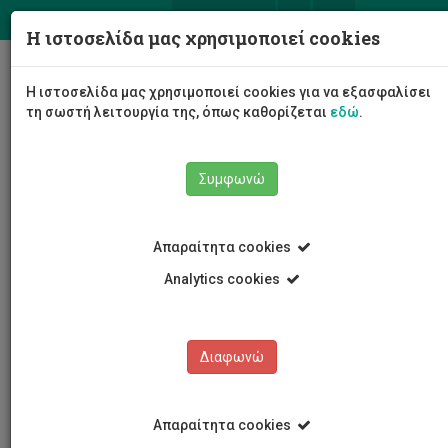
ΕΛ
EN
Η ιστοσελίδα μας χρησιμοποιεί cookies
Togg
Η ιστοσελίδα μας χρησιμοποιεί cookies για να εξασφαλίσει
navig
τη σωστή λειτουργία της, όπως καθορίζεται
εδώ
.
Συμφωνώ
Νέα και Ανακοινώσεις
Άρθρο
Απαραίτητα cookies
Analytics cookies
Διαφωνώ
ΚΑΤΗΓΟΡΙΕΣ
Νέα και Ανακοινώσεις
Απαραίτητα cookies
Συνέδρια