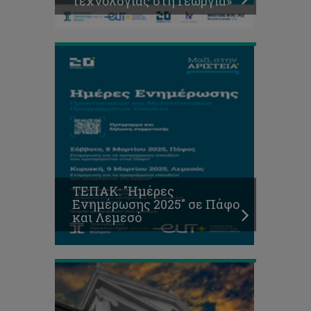
τεχνολογίας στη Γεωργία»
και
Λεμεσό
ΤΕΠΑΚ: "Ημέρες
ΖΗΤΟΥΝΤΑΙ
Ενημέρωσης 2025" σε Πάφο
ΚΤΗΡΙΑ
και Λεμεσό
ΠΡΟΣ
ΕΝΟΙΚΙΑΣΗ