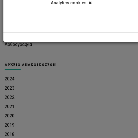
Analytics cookies
Φοιτητικά Νέα
Ερευνητικά Νέα
Ευκαιρίες Εργοδότησης
Δελτία Τύπου
Αρθρογραφία
ΑΡΧΕΙΟ ΑΝΑΚΟΙΝΩΣΕΩΝ
2024
2023
2022
2021
2020
2019
2018