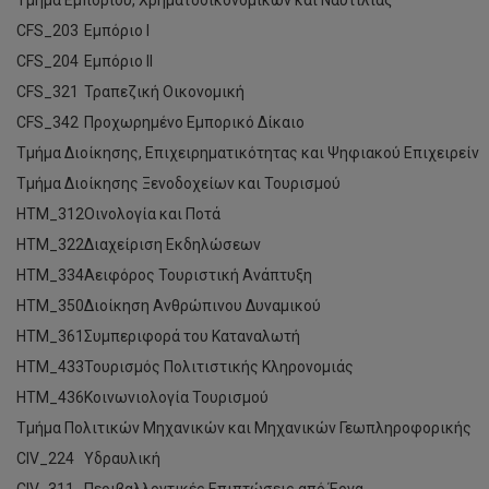
Τμήμα Εμπορίου, Χρηματοοικονομικών και Ναυτιλίας
CFS_203
Εμπόριο Ι
CFS_204
Εμπόριο ΙΙ
CFS_321
Τραπεζική Οικονομική
CFS_342
Προχωρημένο Εμπορικό Δίκαιο
Τμήμα Διοίκησης, Επιχειρηματικότητας και Ψηφιακού Επιχειρείν
Τμήμα Διοίκησης Ξενοδοχείων και Τουρισμού
HTM_312
Οινολογία και Ποτά
HTM_322
Διαχείριση Εκδηλώσεων
HTM_334
Αειφόρος Τουριστική Ανάπτυξη
HTM_350
Διοίκηση Ανθρώπινου Δυναμικού
HTM_361
Συμπεριφορά του Καταναλωτή
HTM_433
Τουρισμός Πολιτιστικής Κληρονομιάς
HTM_436
Κοινωνιολογία Τουρισμού
Τμήμα Πολιτικών Μηχανικών και Μηχανικών Γεωπληροφορικής
CIV_224
Υδραυλική