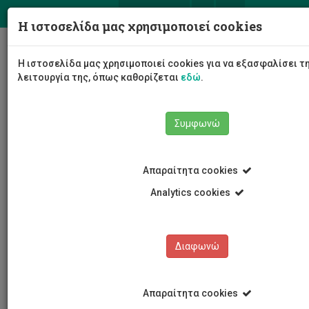
ΕΛ
EN
Η ιστοσελίδα μας χρησιμοποιεί cookies
Togg
Η ιστοσελίδα μας χρησιμοποιεί cookies για να εξασφαλίσει 
navig
λειτουργία της, όπως καθορίζεται
εδώ
.
Συμφωνώ
Νέα και Ανακοινώσεις
Άρθρο
Απαραίτητα cookies
Analytics cookies
Διαφωνώ
ΚΑΤΗΓΟΡΙΕΣ
Νέα και Ανακοινώσεις
Απαραίτητα cookies
Συνέδρια