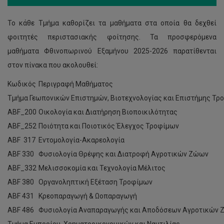
Το κάθε Τμήμα καθορίζει τα μαθήματα στα οποία θα δεχθεί
φοιτητές περιστασιακής φοίτησης. Τα προσφερόμενα
μαθήματα Φθινοπωρινού Εξαμήνου 2025-2026 παρατίθενται
στον πίνακα που ακολουθεί:
Κωδικός
Περιγραφή Μαθήματος
Τμήμα Γεωπονικών Επιστημών, Βιοτεχνολογίας και Επιστήμης Τρ
ABF_200
Οικολογία και Διατήρηση Βιοποικιλότητας
ABF_252
Ποιότητα και Ποιοτικός Έλεγχος Τροφίμων
ABF 317
Εντομολογία-Ακαρεολογία
ABF 330
Φυσιολογία Θρέψης και Διατροφή Αγροτικών Ζώων
ABF_332
Μελισσοκομία και Τεχνολογία Μέλιτος
ABF 380
Οργανοληπτική Εξέταση Τροφίμων
ABF 431
Κρεοπαραγωγή & Ωοπαραγωγή
ABF 486
Φυσιολογία Αναπαραγωγής και Αποδόσεων Αγροτικών