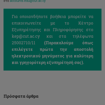
στο
accounts.edu@cut.ac.cy
Για οποιανδήποτε βοήθεια μπορείτε να
επικοινωνείτε με το Κέντρο
Εξυπηρέτησης και Πληροφόρησης στο
kep@cut.ac.cy
και στα τηλέφωνα
25002710/11
(Παρακαλούμε όπως
επιλέγετε πρώτα την αποστολή
ηλεκτρονικού μηνύματος για καλύτερη
και γρηγορότερη εξυπηρέτησή σας).
Ωρολόγιο
Πρόγραμμα
και
Πρόγραμμα
εγγραφών
μαθημάτων
Εαρινού
Πρόσφατα άρθρα
Εξαμήνου
2025/26