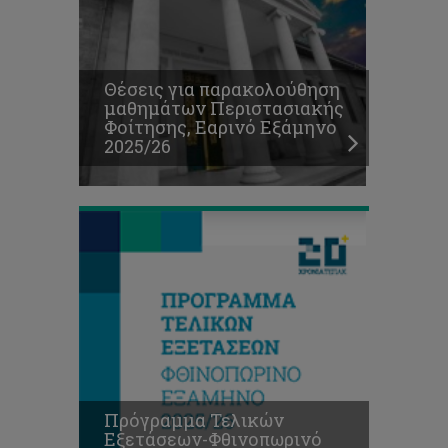
Πρόγραμμα
Θέσεις για παρακολούθηση
Τελικών
μαθημάτων Περιστασιακής
Εξετάσεων-
Φοίτησης, Εαρινό Εξάμηνο
Φθινοπωρινό
2025/26
Εξάμηνο
2025/26
Πρόγραμμα Τελικών
Εξετάσεων-Φθινοπωρινό