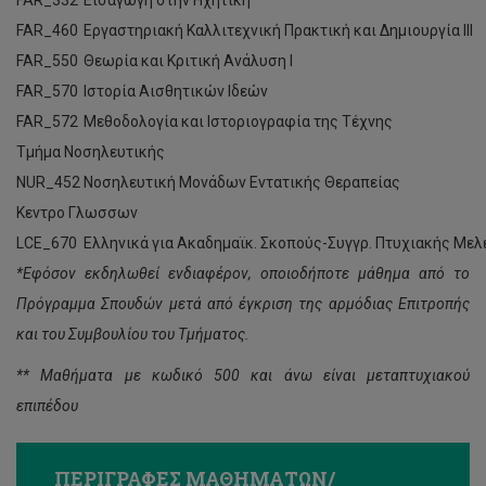
FAR_332
Εισαγωγη στην Ηχητικη
FAR_460
Εργαστηριακή Καλλιτεχνική Πρακτική και Δημιουργία ΙII
FAR_550
Θεωρία και Κριτική Ανάλυση I
FAR_570
Ιστορία Αισθητικών Ιδεών
FAR_572
Μεθοδολογία και Ιστοριογραφία της Τέχνης
Τμήμα Νοσηλευτικής
NUR_452
Νοσηλευτική Μονάδων Εντατικής Θεραπείας
Κεντρο Γλωσσων
LCE_670
Ελληνικά για Ακαδημαϊκ. Σκοπούς-Συγγρ. Πτυχιακής Μελ
*Εφόσον εκδηλωθεί ενδιαφέρον, οποιοδήποτε μάθημα από το
Πρόγραμμα Σπουδών μετά από έγκριση της αρμόδιας Επιτροπής
και του Συμβουλίου του Τμήματος.
** Μαθήματα με κωδικό 500 και άνω είναι μεταπτυχιακού
επιπέδου
ΠΕΡΙΓΡΑΦΕΣ ΜΑΘΗΜΑΤΩΝ/