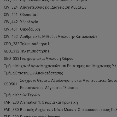
CIV_311
Περιβαλλοντικές Επιπτώσεις από Έργα
CIV_324
Αποχετεύσεις και Διαχείριση Λυμάτων
CIV_441
Οδοποιία ΙΙ
CIV_442
Υδρολογία
CIV_451
Οικοδομική Ι
CIV_452
Αριθμητικές Μέθοδοι Ανάλυσης Κατασκευών
GEO_232
Τηλεπισκόπηση Ι
GEO_332
Τηλεπισκόπηση ΙΙ
GEO_333
Γεωγραφία και Ανάλυση Χώρου
Τμήμα Μηχανολόγων Μηχανικών και Επιστήμης και Μηχανικής Υλ
Τμήμα Επιστημών Αποκατάστασης
Σύγχρονα Θέματα Αξιολόγησης στις Αναπτυξιακές Διατ
CSD501
Επικοινωνίας, Λόγου και Γλώσσας
Τμήμα Καλών Τεχνών
FAR_230
Animation 1: Θεωρία και Πρακτική
FAR_330
Βασικές Αρχές των Νέων Μέσων: Οπτικοακουστικός Πο