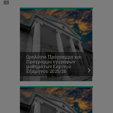
Θέσεις
για
παρακολούθηση
μαθημάτων
Ωρολόγιο Πρόγραμμα και
Περιστασιακής
Πρόγραμμα εγγραφών
Φοίτησης,
μαθημάτων Εαρινού
Εαρινό
Εξαμήνου 2025/26
Εξάμηνο
2025/26