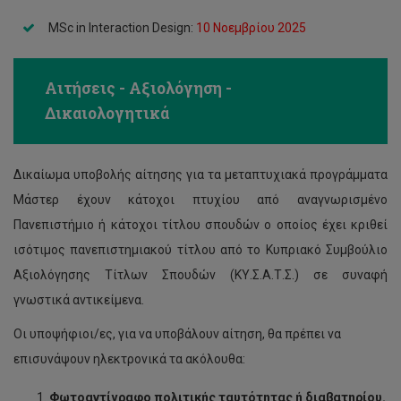
MSc in Interaction Design:
10 Νοεμβρίου 2025
Αιτήσεις - Αξιολόγηση -
Δικαιολογητικά
Δικαίωμα υποβολής αίτησης για τα μεταπτυχιακά προγράμματα
Μάστερ έχουν κάτοχοι πτυχίου από αναγνωρισμένο
Πανεπιστήμιο ή κάτοχοι τίτλου σπουδών ο οποίος έχει κριθεί
ισότιμος πανεπιστημιακού τίτλου από το Κυπριακό Συμβούλιο
Αξιολόγησης Τίτλων Σπουδών (ΚΥ.Σ.Α.Τ.Σ.) σε συναφή
γνωστικά αντικείμενα.
Οι υποψήφιοι/ες, για να υποβάλουν αίτηση, θα πρέπει να
επισυνάψουν ηλεκτρονικά τα ακόλουθα:
Φωτοαντίγραφο πολιτικής ταυτότητας ή διαβατηρίου.