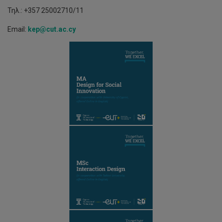
Τηλ.: +357 25002710/11
Email:
kep@cut.ac.cy