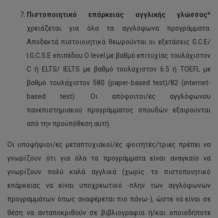
Πιστοποιητικό επάρκειας αγγλικής γλώσσας*
χρειάζεται για όλα τα αγγλόφωνα προγράμματα.
Αποδεκτά πιστοιοιητικά θεωρούνται οι εξετάσεις G.C.E/
I.G.C.S.E επιπέδου Ο level με βαθμό επιτυχίας τουλάχιστον
C ή ELTS/ IELTS με βαθμό τουλάχιστον 6.5 ή ΤOEFL με
βαθμό τουλάχιστον 580 (paper-based test)/82 (internet-
based test). Οι απόφοιτοι/ες αγγλόφωνου
πανεπιστημιακού προγράμματος σπουδών εξαιρούνται
από την προϋπόθεση αυτή.
Οι υποψήφιοι/ες μεταπτυχιακοί/ές φοιτητές/τριες πρέπει να
γνωρίζουν ότι για όλα τα προγράμματα είναι αναγκαίο να
γνωρίζουν πολύ καλά αγγλικά (χωρίς το πιστοποιητικό
επάρκειας να είναι υποχρεωτικό -πλην των αγγλόφωνων
προγραμμάτων όπως αναφέρεται πιο πάνω-), ώστε να είναι σε
θέση να ανταποκριθούν σε βιβλιογραφία ή/και οποιοδήποτε