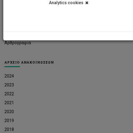
Analytics cookies
Φοιτητικά Νέα
Ερευνητικά Νέα
Ευκαιρίες Εργοδότησης
Δελτία Τύπου
Αρθρογραφία
ΑΡΧΕΙΟ ΑΝΑΚΟΙΝΩΣΕΩΝ
2024
2023
2022
2021
2020
2019
2018