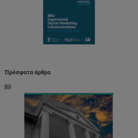
Ωρολόγιο
Πρόγραμμα
και
Πρόγραμμα
εγγραφών
μαθημάτων
Εαρινού
Πρόσφατα άρθρα
Εξαμήνου
2025/26
Θέσεις
για