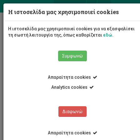
ΕΛ
EN
Η ιστοσελίδα μας χρησιμοποιεί cookies
Togg
Η ιστοσελίδα μας χρησιμοποιεί cookies για να εξασφαλίσει
navig
τη σωστή λειτουργία της, όπως καθορίζεται
εδώ
.
Συμφωνώ
Νέα και Ανακοινώσεις
Άρθρο
Απαραίτητα cookies
Analytics cookies
Διαφωνώ
ΚΑΤΗΓΟΡΙΕΣ
Νέα και Ανακοινώσεις
Απαραίτητα cookies
Συνέδρια