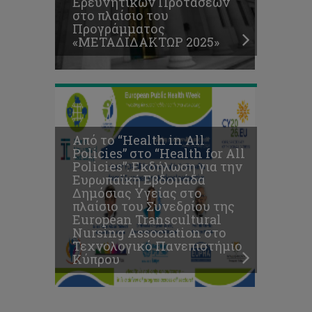
Ερευνητικών Προτάσεων
Association
στο πλαίσιο του
στο
Προγράμματος
Τεχνολογικό
«ΜΕΤΑΔΙΔΑΚΤΩΡ 2025»
Πανεπιστήμιο
Κύπρου
Από το “Health in All
Policies” στο “Health for All
Policies”: Εκδήλωση για την
Ευρωπαϊκή Εβδομάδα
Δημόσιας Υγείας στο
πλαίσιο του Συνεδρίου της
European Transcultural
Nursing Association στο
Τεχνολογικό Πανεπιστήμιο
Κύπρου