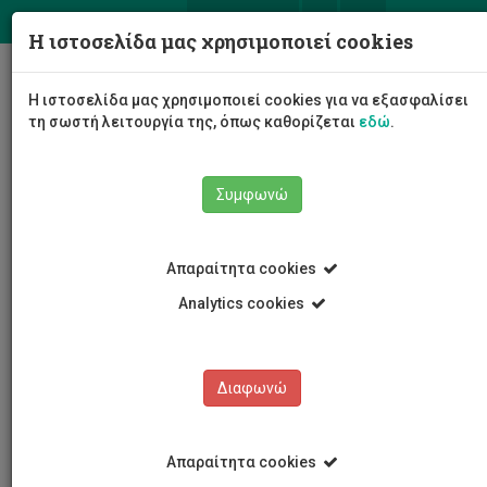
ΕΛ
EN
Η ιστοσελίδα μας χρησιμοποιεί cookies
Togg
Η ιστοσελίδα μας χρησιμοποιεί cookies για να εξασφαλίσει
navig
τη σωστή λειτουργία της, όπως καθορίζεται
εδώ
.
Συμφωνώ
Νέα και Ανακοινώσεις
Άρθρο
Απαραίτητα cookies
Analytics cookies
Διαφωνώ
ΚΑΤΗΓΟΡΙΕΣ
Νέα και Ανακοινώσεις
Απαραίτητα cookies
Συνέδρια