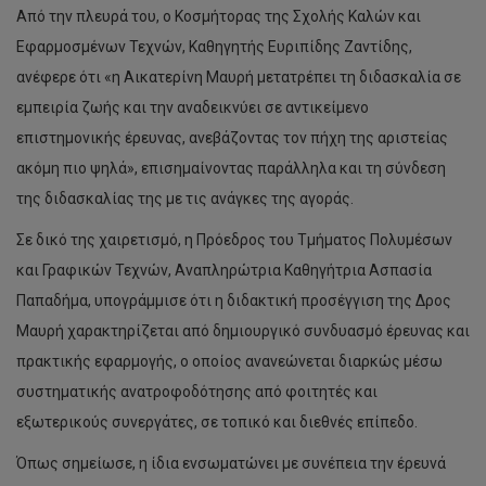
Από την πλευρά του, ο Κοσμήτορας της Σχολής Καλών και
Εφαρμοσμένων Τεχνών, Καθηγητής Ευριπίδης Ζαντίδης,
ανέφερε ότι «η Αικατερίνη Μαυρή μετατρέπει τη διδασκαλία σε
εμπειρία ζωής και την αναδεικνύει σε αντικείμενο
επιστημονικής έρευνας, ανεβάζοντας τον πήχη της αριστείας
ακόμη πιο ψηλά», επισημαίνοντας παράλληλα και τη σύνδεση
της διδασκαλίας της με τις ανάγκες της αγοράς.
Σε δικό της χαιρετισμό, η Πρόεδρος του Τμήματος Πολυμέσων
και Γραφικών Τεχνών, Αναπληρώτρια Καθηγήτρια Ασπασία
Παπαδήμα, υπογράμμισε ότι η διδακτική προσέγγιση της Δρος
Μαυρή χαρακτηρίζεται από δημιουργικό συνδυασμό έρευνας και
πρακτικής εφαρμογής, ο οποίος ανανεώνεται διαρκώς μέσω
συστηματικής ανατροφοδότησης από φοιτητές και
εξωτερικούς συνεργάτες, σε τοπικό και διεθνές επίπεδο.
Όπως σημείωσε, η ίδια ενσωματώνει με συνέπεια την έρευνά