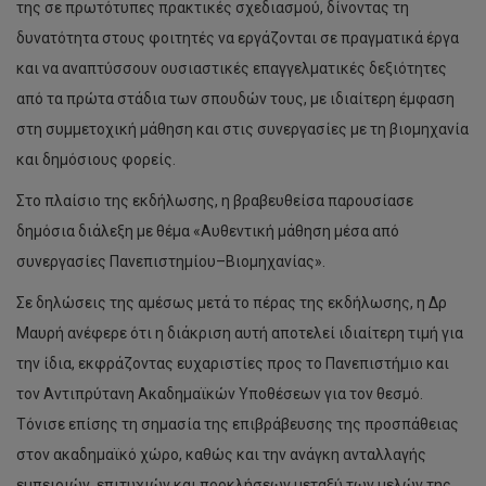
της σε πρωτότυπες πρακτικές σχεδιασμού, δίνοντας τη
δυνατότητα στους φοιτητές να εργάζονται σε πραγματικά έργα
και να αναπτύσσουν ουσιαστικές επαγγελματικές δεξιότητες
από τα πρώτα στάδια των σπουδών τους, με ιδιαίτερη έμφαση
στη συμμετοχική μάθηση και στις συνεργασίες με τη βιομηχανία
και δημόσιους φορείς.
Στο πλαίσιο της εκδήλωσης, η βραβευθείσα παρουσίασε
δημόσια διάλεξη με θέμα «Αυθεντική μάθηση μέσα από
συνεργασίες Πανεπιστημίου–Βιομηχανίας».
Σε δηλώσεις της αμέσως μετά το πέρας της εκδήλωσης, η Δρ
Μαυρή ανέφερε ότι η διάκριση αυτή αποτελεί ιδιαίτερη τιμή για
την ίδια, εκφράζοντας ευχαριστίες προς το Πανεπιστήμιο και
τον Αντιπρύτανη Ακαδημαϊκών Υποθέσεων για τον θεσμό.
Τόνισε επίσης τη σημασία της επιβράβευσης της προσπάθειας
στον ακαδημαϊκό χώρο, καθώς και την ανάγκη ανταλλαγής
εμπειριών, επιτυχιών και προκλήσεων μεταξύ των μελών της