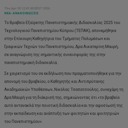
Thu Apr 30 12:41:00 EEST 2026
ΝΈΑ-ΑΝΑΚΟΙΝΏΣΕΙΣ
To Βραβείο Εξαίρετης Πανεπιστημιακής Διδασκαλίας 2025 του
Τεχνολογικού Πανεπιστημίου Κύπρου (ΤΕΠΑΚ), απονεμήθηκε
στην Επίκουρη Καθηγήτρια του Τμήματος Πολυμέσων και
Γραφικών Τεχνών του Πανεπιστημίου, Δρα Αικατερίνη Μαυρή,
σε αναγνώριση της σημαντικής συνεισφοράς της στην
πανεπιστημιακή διδασκαλία.
Σε χαιρετισμό του σε εκδήλωση που πραγματοποιήθηκε για την
απονομή του βραβείου, ο Καθηγητής και Αντιπρύτανης
Ακαδημαϊκών Υποθέσεων, Νικόλας Τσαπατσούλης, συνεχάρη τη
Δρα Μαυρή για τη διάκρισή της, σημειώνοντας ότι «το βραβείο
αυτό αντανακλά την ποιοτική διδασκαλία και την αφοσίωσή της
στην εκπαίδευση και ανάπτυξη των φοιτητών και φοιτητριών
του Πανεπιστημίου».