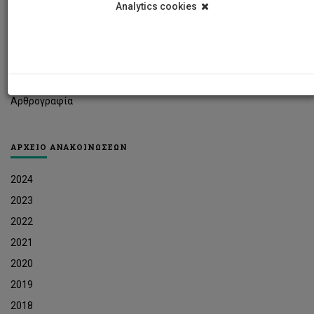
Analytics cookies
Φοιτητικά Νέα
Ερευνητικά Νέα
Ευκαιρίες Εργοδότησης
Δελτία Τύπου
Αρθρογραφία
ΑΡΧΕΙΟ ΑΝΑΚΟΙΝΩΣΕΩΝ
2024
2023
2022
2021
2020
2019
2018