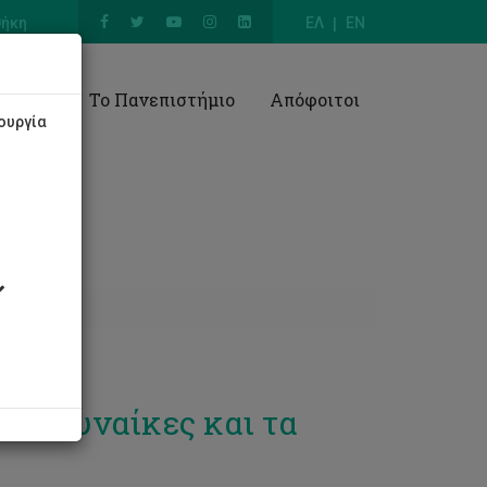
θήκη
ΕΛ
EN
Έρευνα
Το Πανεπιστήμιο
Απόφοιτοι
ουργία
τις Γυναίκες και τα