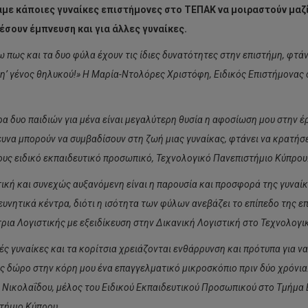
ε κάποιες γυναίκες επιστήμονες στο ΤΕΠΑΚ να μοιραστούν μαζί 
σουν έμπνευση και για άλλες γυναίκες.
 πως και τα δυο φύλα έχουν τις ίδιες δυνατότητες στην επιστήμη, φτάνε
μη’ γένος θηλυκού!» Η Μαρία-Ντολόρες Χριστόφη, Ειδικός Επιστήμονας
ρα δυο παιδιών για μένα είναι μεγαλύτερη θυσία η αφοσίωση μου στην 
ευνα μπορούν να συμβαδίσουν στη ζωή μιας γυναίκας, φτάνει να κρατήσ
ους ειδικό εκπαιδευτικό προσωπικό, Τεχνολογικό Πανεπιστήμιο Κύπρου
ική και συνεχώς αυξανόμενη είναι η παρουσία και προσφορά της γυναίκ
ευνητικά κέντρα, διότι η ισότητα των φύλων ανεβάζει το επίπεδο της 
ρια Λογιστικής με εξειδίκευση στην Δικανική Λογιστική στο Τεχνολογι
ές γυναίκες και τα κορίτσια χρειάζονται ενθάρρυνση και πρότυπα για ν
 δώρο στην κόρη μου ένα επαγγελματικό μικροσκόπιο πριν δύο χρόνια. 
η Νικολαΐδου, μέλος του Ειδικού Εκπαιδευτικού Προσωπικού στο Τμήμα 
τήμιο Κύπρου.