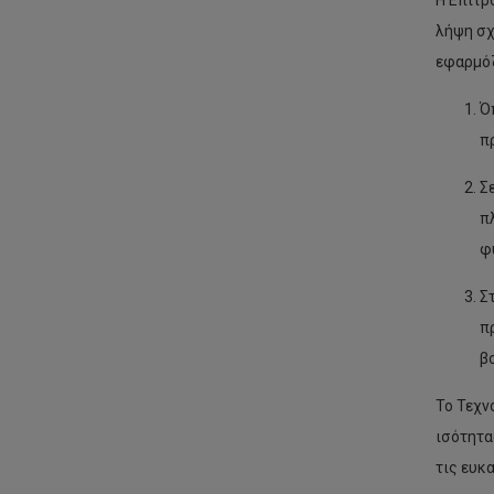
Η Επιτρ
λήψη σχ
εφαρμόζ
Ό
π
Σ
π
φ
Σ
π
β
Το Τεχν
ισότητα
τις ευκ