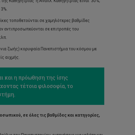
 της Καθηγήτριας ή Αναπλ. Καθηγήτριας είναι 30%,
 3%.
ναίκες τοποθετούνται σε χαμηλότερες βαθμίδες
εν αντιπροσωπεύονται σε επιτροπές του
κλπ.
όνια ζωής) κορυφαία Πανεπιστήμια του κόσμου με
ίς αιχμής.
ι και η πρόωθηση της ίσης
οντας τέτοια φιλοσοφία, το
στήμη.
σωπικού, σε όλες τις βαθμίδες και κατηγορίες,