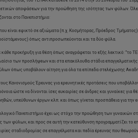
οπή Ισότητας του ΤΕΠΑΚ κατάθεσε το 2014 στην 33 Συνεδρία του Συμ
ετικών αποφάσεων για την προώθηση της ισότητας των φύλων. Όλες 
ονται στο Πανεπιστήμιο:
που είναι εφικτό σε αξιώματα (π.χ. Κοσμήτορας, Πρόεδρος Τμήματος) 
ροϊστάμενους) όπως αντιπροσωπεύονται και τα δύο φύλα.
ε κάθε προκήρυξη για θέση όπως αναγράφεται το εξής λεκτικό: ‘’το 
λαίσιο των προσλήψεων και στα επακόλουθα στάδια επαγγελματικής 
ύλων όπως υποβάλουν αίτηση για όλα τα επίπεδα στελέχωσης Ακαδημ
τους Κανονισμούς Έρευνας για ερευνητικές προτάσεις που υποβάλλ
ρόνοια ώστε να δίνονται ίσες ευκαιρίες σε άνδρες και γυναίκες για
οηθών, υπεύθυνων έργων κλπ. και όπως γίνεται προσπάθεια για την
ολογικό Πανεπιστήμιο έχει ως στόχο την προώθηση των γυναικών στι
ς των φύλων, και προς σε αυτή την κατεύθυνση προγραμματίζει το ε
αιρίες σταδιοδρομίας σε επαγγέλματα και πεδία έρευνας που θεωρο