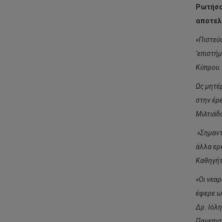
Ρωτήσαμ
αποτελέ
«Πιστεύω
‘επιστή
Κύπρου.
Ως μητέ
στην έρ
Μιλτιάδ
«Σημαντ
άλλα ερ
Καθηγήτ
«Οι νεαρ
έφερε ως
Δρ. Ιόλ
Πανεπισ