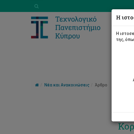
Η ιστο
Η ιστοσε
της, όπ
Νέα και Ανακοινώσεις
Άρθρο
11 
Κορ