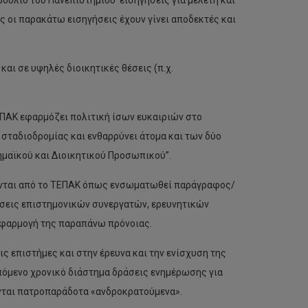
βούλιο του Πανεπιστημίου εισηγήσεις για μελέτη και
οι παρακάτω εισηγήσεις έχουν γίνει αποδεκτές και
και σε υψηλές διοικητικές θέσεις (π.χ.
ΤΕΠΑΚ εφαρμόζει πολιτική ίσων ευκαιριών στο
σταδιοδρομίας και ενθαρρύνει άτομα και των δύο
αϊκού και Διοικητικού Προσωπικού’’.
ονται από το ΤΕΠΑΚ όπως ενσωματωθεί παράγραφος/
 θέσεις επιστημονικών συνεργατών, ερευνητικών
 εφαρμογή της παραπάνω πρόνοιας.
ς επιστήμες και στην έρευνα και την ενίσχυση της
πόμενο χρονικό διάστημα δράσεις ενημέρωσης για
ύνται πατροπαράδοτα «ανδροκρατούμενα».