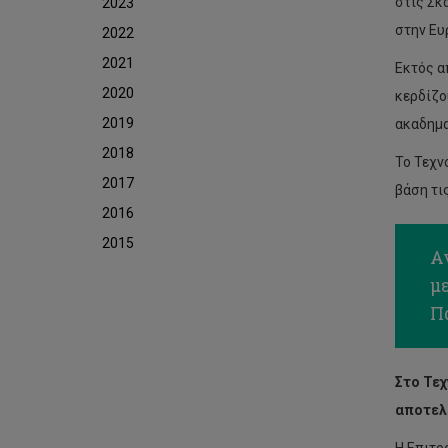
στις Σκ
2023
στην Ευ
2022
2021
Εκτός α
2020
κερδίζο
2019
ακαδημα
2018
Το Τεχν
2017
βάση τις
2016
2015
Αν
μ
Πα
Στο Τεχ
αποτελε