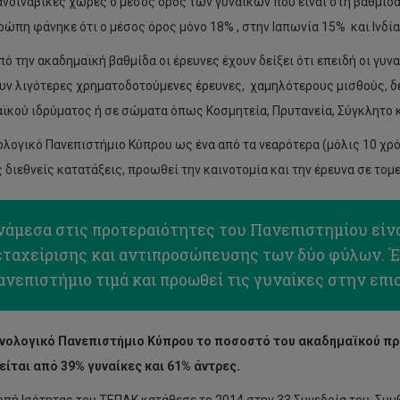
ανδιναβικές χώρες ο μέσος όρος των γυναικών που είναι στη βαθμίδα
ρώπη φάνηκε ότι ο μέσος όρος μόνο 18% , στην Ιαπωνία 15% και Ινδία
πό την ακαδημαϊκή βαθμίδα οι έρευνες έχουν δείξει ότι επειδή οι γυ
υν λιγότερες χρηματοδοτούμενες έρευνες, χαμηλότερους μισθούς, δ
ϊκού ιδρύματος ή σε σώματα όπως Κοσμητεία, Πρυτανεία, Σύγκλητο 
ολογικό Πανεπιστήμιο Κύπρου ως ένα από τα νεαρότερα (μόλις 10 χρ
 διεθνείς κατατάξεις, προωθεί την καινοτομία και την έρευνα σε τομε
άμεσα στις προτεραιότητες του Πανεπιστημίου είνα
εταχείρισης και αντιπροσώπευσης των δύο φύλων. Έχ
νεπιστήμιο τιμά και προωθεί τις γυναίκες στην επι
νολογικό Πανεπιστήμιο Κύπρου το ποσοστό του ακαδημαϊκού προ
ίται από 39% γυναίκες και 61% άντρες.