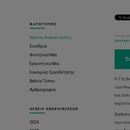
ΚΑΤΗΓΟΡΙΕΣ
Fri Feb 09
Νέα και Ανακοινώσεις
ΕΡΕΥΝΗΤ
Συνέδρια
Φοιτητικά Νέα
Τ
Ερευνητικά Νέα
Ευκαιρίες Εργοδότησης
Η 11η Φ
Δελτία Τύπου
των Ηνω
Αρθρογραφία
και τα 
κοριτσι
ΑΡΧΕΙΟ ΑΝΑΚΟΙΝΩΣΕΩΝ
Διεθνεί
2024
των συν