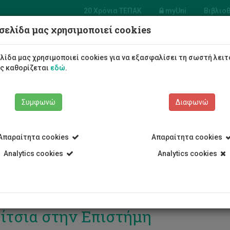
20 Χρόνια ΤΕΠΑΚ
myUni
Βιβλιο
σελίδα μας χρησιμοποιεί cookies
Φοιτητές/τριες
Σπουδές
λίδα μας χρησιμοποιεί cookies για να εξασφαλίσει τη σωστή λειτ
ως καθορίζεται
εδώ
.
Συμφωνώ
Διαφωνώ
Απαραίτητα cookies
Απαραίτητα cookies
Analytics cookies
Analytics cookies
Φεβρουαρίου: Διεθνής Ημέρα για 
ίτσια στην Επιστήμη