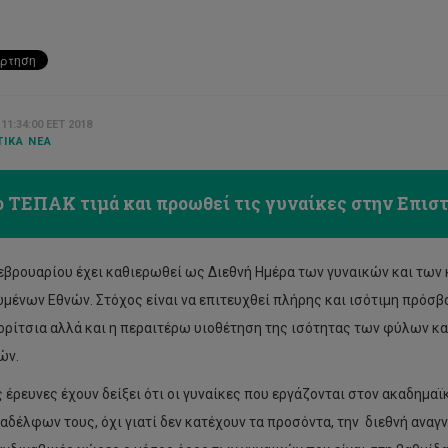
 11:34:00 EET 2018
ΙΚΆ ΝΈΑ
ο ΤΕΠΑΚ τιμά και προωθεί τις γυναίκες στην Επιστ
εβρουαρίου έχει καθιερωθεί ως Διεθνή Ημέρα των γυναικών και των 
μένων Εθνών. Στόχος είναι να επιτευχθεί πλήρης και ισότιμη πρόσβα
κορίτσια αλλά και η περαιτέρω υιοθέτηση της ισότητας των φύλων κ
ών.
ς έρευνες έχουν δείξει ότι οι γυναίκες που εργάζονται στον ακαδημ
αδέλφων τους, όχι γιατί δεν κατέχουν τα προσόντα, την διεθνή αναγν