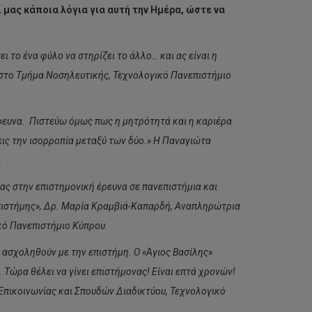
μας κάποια λόγια για αυτή την Ημέρα, ώστε να
ι το ένα φύλο να στηρίζει το άλλο… και ας είναι η
 στο Τμήμα Νοσηλευτικής, Τεχνολογικό Πανεπιστήμιο
έρευνα. Πιστεύω όμως πως η μητρότητά και η καριέρα
εις την ισορροπία μεταξύ των δύο.» Η Παναγιώτα
.
ας στην επιστημονική έρευνα σε πανεπιστήμια και
επιστήμης», Δρ. Μαρία Κραμβιά-Καπαρδή, Αναπληρώτρια
κό Πανεπιστήμιο Κύπρου.
α ασχοληθούν με την επιστήμη. Ο «Άγιος Βασίλης»
Τώρα θέλει να γίνει επιστήμονας! Είναι επτά χρονών!
Επικοινωνίας και Σπουδών Διαδικτύου, Τεχνολογικό