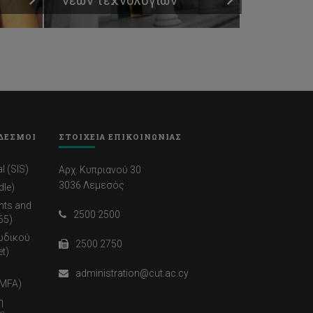
ΔΕΣΜΟΙ
ΣΤΟΙΧΕΙΑ ΕΠΙΚΟΙΝΩΝΙΑΣ
l (SIS)
Αρχ. Κυπριανού 30
3036 Λεμεσός
dle)
nts and
2500 2500
65)
ωδικού
2500 2750
t)
administration@cut.ac.cy
(MFA)
η