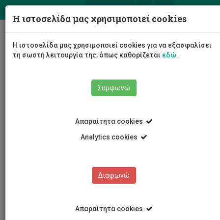
ΕΛ
EN
Η ιστοσελίδα μας χρησιμοποιεί cookies
Togg
Η ιστοσελίδα μας χρησιμοποιεί cookies για να εξασφαλίσει
navig
τη σωστή λειτουργία της, όπως καθορίζεται
εδώ
.
Συμφωνώ
Νέα και Ανακοινώσεις
Άρθρο
Απαραίτητα cookies
Analytics cookies
Διαφωνώ
ΚΑΤΗΓΟΡΙΕΣ
Νέα και Ανακοινώσεις
Απαραίτητα cookies
Συνέδρια