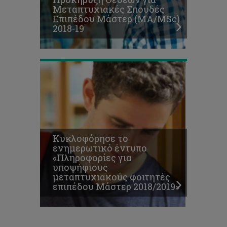
Μεταπτυχιακές Σπουδές
φοιτητές
Επιπέδου Μάστερ (ΜΑ/MSc)
επιπέδου
2018-19
Μάστερ
2018/2019»
Κυκλοφόρησε το
ενημερωτικό έντυπο
«Πληροφορίες για
υποψήφιους
μεταπτυχιακούς φοιτητές
επιπέδου Μάστερ 2018/2019»