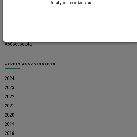
Analytics cookies
Φοιτητικά Νέα
Ερευνητικά Νέα
Ευκαιρίες Εργοδότησης
Δελτία Τύπου
Αρθρογραφία
ΑΡΧΕΙΟ ΑΝΑΚΟΙΝΩΣΕΩΝ
2024
2023
2022
2021
2020
2019
2018