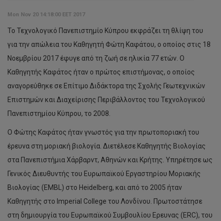
Mon Nov 20 14:18:00 EET 2017
Το Τεχνολογικό Πανεπιστημίο Κύπρου εκφράζει τη θλίψη του
για την απώλεια του Καθηγητή Φώτη Καφάτου, ο οποίος στις 18
Νοεμβρίου 2017 έφυγε από τη ζωή σε ηλικία 77 ετών. Ο
Καθηγητής Καφάτος ήταν ο πρώτος επιστήμονας, ο οποίος
αναγορεύθηκε σε Επίτιμο Διδάκτορα της Σχολής Γεωτεχνικών
Επιστημών και Διαχείρισης Περιβάλλοντος του Τεχνολογικού
Πανεπιστημίου Κύπρου, το 2008.
Ο Φώτης Καφάτος ήταν γνωστός για την πρωτοποριακή του
έρευνα στη μοριακή βιολογία. Διετέλεσε Καθηγητής Βιολογίας
στα Πανεπιστήμια Χάρβαρντ, Αθηνών και Κρήτης. Υπηρέτησε ως
Γενικός Διευθυντής του Ευρωπαϊκού Εργαστηρίου Μοριακής
Βιολογίας (EMBL) στo Heidelberg, και από το 2005 ήταν
Καθηγητής στο Imperial College του Λονδίνου. Πρωτοστάτησε
στη δημιουργία του Ευρωπαϊκού Συμβουλίου Ερευνας (ERC), του