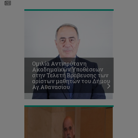
Το
Ομιλία Αντιπρύτανη
Τεχνολογικό
Ακαδημαϊκών Υποθέσεων
Πανεπιστήμιο
στην Τελετή Βράβευσης των
αποχαιρετά
αρίστων μαθητών του Δήμου
τον
Αγ.Αθανασίου
Ουράνιο
Ιωάννιδη
Απολογισμός