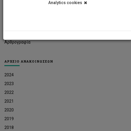
Analytics cookies
Φοιτητικά Νέα
Ερευνητικά Νέα
Ευκαιρίες Εργοδότησης
Δελτία Τύπου
Αρθρογραφία
ΑΡΧΕΙΟ ΑΝΑΚΟΙΝΩΣΕΩΝ
2024
2023
2022
2021
2020
2019
2018