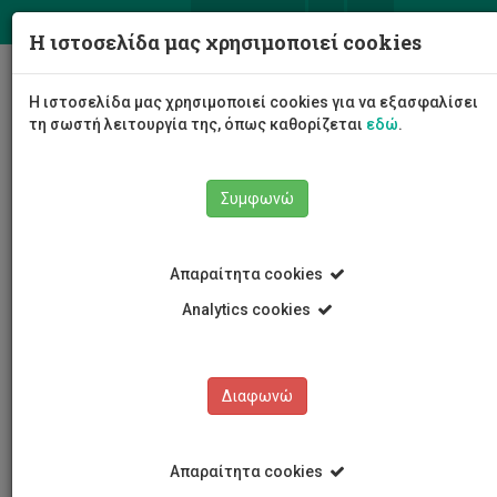
ΕΛ
EN
Η ιστοσελίδα μας χρησιμοποιεί cookies
Togg
Η ιστοσελίδα μας χρησιμοποιεί cookies για να εξασφαλίσει
navig
τη σωστή λειτουργία της, όπως καθορίζεται
εδώ
.
Συμφωνώ
Νέα και Ανακοινώσεις
Άρθρο
Απαραίτητα cookies
Analytics cookies
Διαφωνώ
ΚΑΤΗΓΟΡΙΕΣ
Νέα και Ανακοινώσεις
Απαραίτητα cookies
Συνέδρια