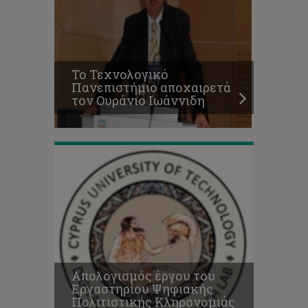
έργου
του
Εργαστηρίου
Ψηφιακής
Πολιτιστικής
Το Τεχνολογικό
Κληρονομιάς
Πανεπιστήμιο αποχαιρετά
για
τον Ουράνιο Ιωάννιδη
το
2019
Απολογισμός έργου του
Εργαστηρίου Ψηφιακής
Πολιτιστικής Κληρονομιάς