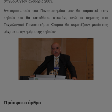
στη Βουλή τον Ιανουάριο 2003.
Αντιπροσωπεία του Πανεπιστημίου μας θα παραστεί στην
κηδεία και θα καταθέσει στεφάνι, ενώ οι σημαίες στο
Τεχνολογικό Πανεπιστήμιο Κύπρου θα κυματίζουν μεσίστιες
μέχρι και την ημέρα της κηδείας.
Ομιλία
Αντιπρύτανη
Ακαδημαϊκών
Υποθέσεων
στην
Τελετή
Βράβευσης
των
αρίστων
μαθητών
του
Πρόσφατα άρθρα
Δήμου
Αγ.Αθανασίου