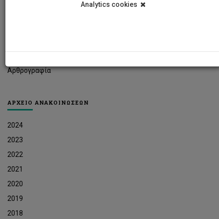
Analytics cookies
Φοιτητικά Νέα
Ερευνητικά Νέα
Ευκαιρίες Εργοδότησης
Δελτία Τύπου
Αρθρογραφία
ΑΡΧΕΙΟ ΑΝΑΚΟΙΝΩΣΕΩΝ
2024
2023
2022
2021
2020
2019
2018