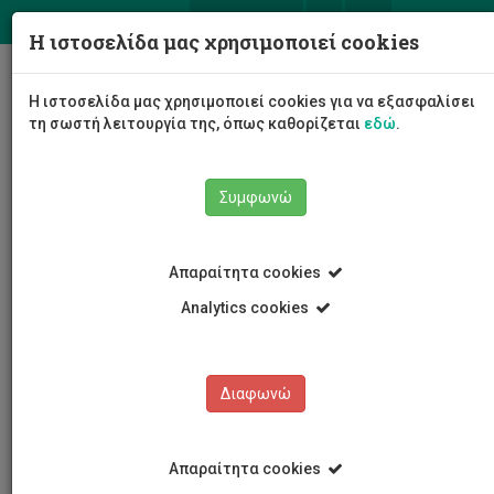
ΕΛ
EN
Η ιστοσελίδα μας χρησιμοποιεί cookies
Togg
Η ιστοσελίδα μας χρησιμοποιεί cookies για να εξασφαλίσει
navig
τη σωστή λειτουργία της, όπως καθορίζεται
εδώ
.
Συμφωνώ
Νέα και Ανακοινώσεις
Άρθρο
Απαραίτητα cookies
Analytics cookies
Διαφωνώ
ΚΑΤΗΓΟΡΙΕΣ
Νέα και Ανακοινώσεις
Απαραίτητα cookies
Συνέδρια