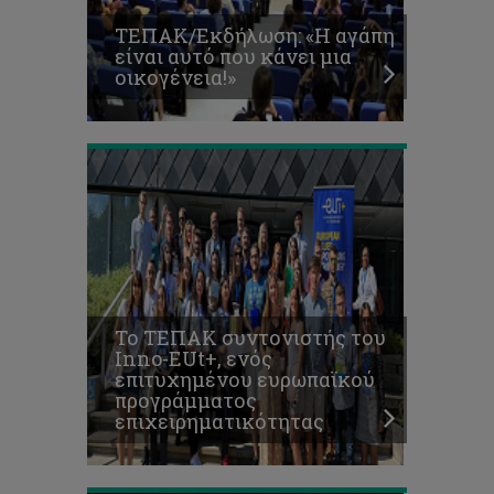
ενός
ΤΕΠΑK/Εκδήλωση: «Η αγάπη
επιτυχημένου
είναι αυτό που κάνει μια
ευρωπαϊκού
οικογένεια!»
προγράμματος
επιχειρηματικότητας
Προκήρυξη
Καλλιτεχνικού
Διαγωνισμού
με
θέμα
την
Το ΤΕΠΑΚ συντονιστής του
εξάλειψη
Inno-EUt+, ενός
της
επιτυχημένου ευρωπαϊκού
βίας
προγράμματος
κατά
επιχειρηματικότητας
των
Γυναικών