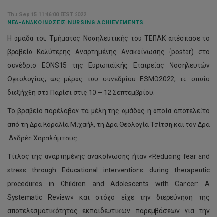
Thu Sep 15 11:46:00 EEST 2022
ΝΈΑ-ΑΝΑΚΟΙΝΏΣΕΙΣ NURSING ACHIEVEMENTS
Η ομάδα του Τμήματος Νοσηλευτικής του ΤΕΠΑΚ απέσπασε το
βραβείο Καλύτερης Αναρτημένης Ανακοίνωσης (poster) στο
συνέδριο EONS15 της Ευρωπαϊκής Εταιρείας Νοσηλευτών
Ογκολογίας, ως μέρος του συνεδρίου ESMO2022, το οποίο
διεξήχθη στο Παρίσι στις 10 – 12 Σεπτεμβρίου.
Το βραβείο παρέλαβαν τα μέλη της ομάδας η οποία αποτελείτο
από τη Δρα Κοραλία Μιχαήλ, τη Δρα Θεολογία Τσίτση και τον Δρα
Ανδρέα Χαραλάμπους.
Τίτλος της αναρτημένης ανακοίνωσης ήταν «Reducing fear and
stress through Educational interventions during therapeutic
procedures in Children and Adolescents with Cancer: A
Systematic Review» και στόχο είχε την διερεύνηση της
αποτελεσματικότητας εκπαιδευτικών παρεμβάσεων για την