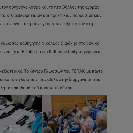
α τον σύγχρονο κόσμο και το περιβάλλον της αγοράς
ε ποικιλία θεωρητικών και πρακτικών παρουσιάσεων
 στην ανάπτυξη των εγκάρσιων δεξιοτήτων στη
τα γλώσσας καθηγητής Νικόλαος Σιφάκης στο Εθνικό
versity of Edinburgh και Katherine Reilly συγγραφέας
ο εξωτερικό. Το Κέντρο Γλωσσών του ΤΕΠΑΚ, με πάγιο
 τομέα των γλωσσών, συνέβαλε στην διοργάνωση του
έλη του ακαδημαϊκού προσωπικού του.
e-
camp
day
με
θέμα:
Ψηφιακός