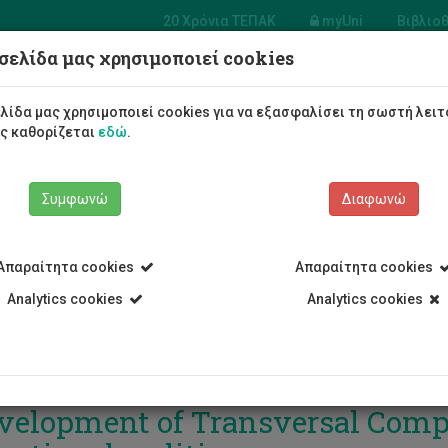
20 Χρόνια ΤΕΠΑΚ
myUni
Βιβλιο
σελίδα μας χρησιμοποιεί cookies
Φοιτητές/τριες
Σπουδές
λίδα μας χρησιμοποιεί cookies για να εξασφαλίσει τη σωστή λειτ
ως καθορίζεται
εδώ
.
Συμφωνώ
Διαφωνώ
Απαραίτητα cookies
Απαραίτητα cookies
Analytics cookies
Analytics cookies
διοργάνωση ετήσιου συνεδρίο
velopment of Transversal Compe