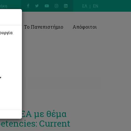
θήκη
ΕΛ
EN
Έρευνα
Το Πανεπιστήμιο
Απόφοιτοι
ουργία
υ CyTEA με θέμα
tencies: Current