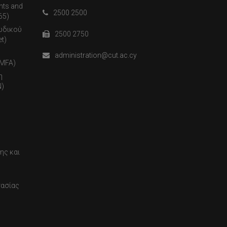
nts and
2500 2500
65)
ωδικού
2500 2750
t)
administration@cut.ac.cy
(MFA)
η
)
ης και
τασίας