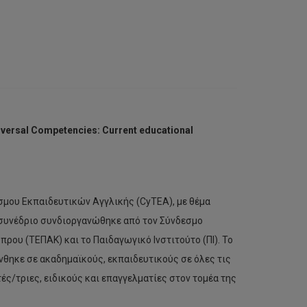
ersal Competencies: Current educational
σμου Εκπαιδευτικών Αγγλικής (CyTEA), με θέμα
Το συνέδριο συνδιοργανώθηκε από τον Σύνδεσμο
ου (ΤΕΠΑΚ) και το Παιδαγωγικό Ινστιτούτο (ΠΙ). Το
θηκε σε ακαδημαϊκούς, εκπαιδευτικούς σε όλες τις
ές/τριες, ειδικούς και επαγγελματίες στον τομέα της