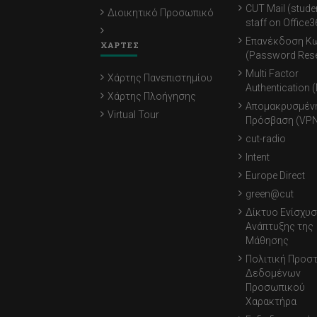
CUT Mail (stude
Διοικητικό Προσωπικό
staff on Office3
Επανέκδοση Κ
ΧΑΡΤΕΣ
(Password Rese
Multi Factor
Χάρτης Πανεπιστημίου
Authentication 
Χάρτης Πλοήγησης
Απομακρυσμέν
Virtual Tour
Πρόσβαση (VPN
cut-radio
Intent
Europe Direct
green@cut
Δίκτυο Ενίσχυσ
Ανάπτυξης της
Μάθησης
Πολιτική Προσ
Δεδομένων
Προσωπικού
Χαρακτήρα