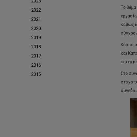
2023
Το θέμα
2022
εργασία
2021
καθώς κ
2020
σύγχρον
2019
Κύριοι 
2018
και Καπ
2017
και εκπ
2016
Στο συν
2015
στόχο τ
συνεδρί