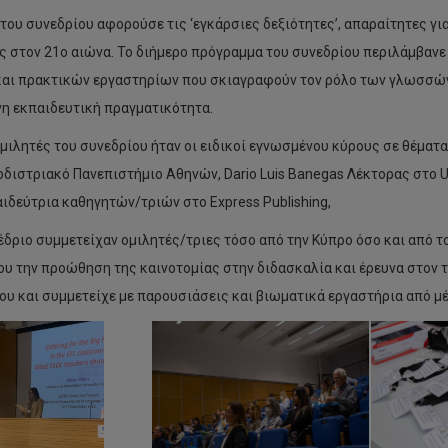
 του συνεδρίου αφορούσε τις ‘εγκάρσιες δεξιότητες’, απαραίτητες γι
ς στον 21ο αιώνα. Το διήμερο πρόγραμμα του συνεδρίου περιλάμβαν
αι πρακτικών εργαστηρίων που σκιαγραφούν τον ρόλο των γλωσσών
η εκπαιδευτική πραγματικότητα.
ομιλητές του συνεδρίου ήταν οι ειδικοί εγνωσμένου κύρους σε θέμα
οδιστριακό Πανεπιστήμιο Αθηνών, Dario Luis Banegas Λέκτορας στο Uni
αιδεύτρια καθηγητών/τριών στο Express Publishing,
έδριο συμμετείχαν ομιλητές/τριες τόσο από την Κύπρο όσο και από τ
ου την προώθηση της καινοτομίας στην διδασκαλία και έρευνα στον
ου και συμμετείχε με παρουσιάσεις και βιωματικά εργαστήρια από μ