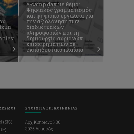
e-camp day με θέμα:
Ψηφιακός γραμματισμός
και ψηφιακά εργαλεία για
ου
την αξιολόγηση των
θέμα
διαδικτυακών
πληροφοριών και τη
cies:
δημιουργία αυριανών
επιχειρηματιών σε
εκπαιδευτικά πλαίσια
ΔΕΣΜΟΙ
ΣΤΟΙΧΕΙΑ ΕΠΙΚΟΙΝΩΝΙΑΣ
l (SIS)
Αρχ. Κυπριανού 30
3036 Λεμεσός
dle)