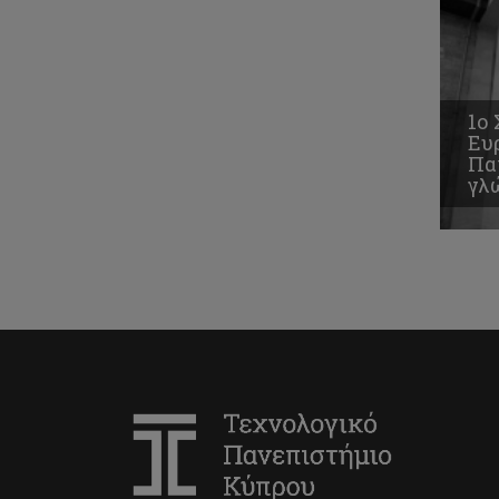
1ο 
Ευ
Παν
γλ