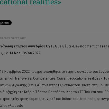
cational realities»
8 08:25:00 EET 2022
γάνωση ετήσιου συνεδρίου CyTEA με θέμα «Development of Transv
es», 12-13 Νοεμβρίου 2022
-13 Νοεμβρίου 2022 πραγματοποιήθηκε το ετήσιο συνέδριο του Συνδέ
pment of Transversal Competencies: Current educational realities». 
υτικών Αγγλικής (CyTEA), το Κέντρο Γλωσσών του Πανεπιστημίου Κύπρ
ο διεξήχθη στο Κτήριο Τάσσος Παπαδόπουλος του ΤΕΠΑΚ και απευθύν
ς, φοιτητές/τριες σε μεταπτυχιακό και διδακτορικό επίπεδο, ερευνητ
αλίας γλωσσών.