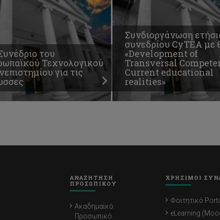
Συνδιοργάνωση ετήσι
συνεδρίου CyTEA με 
Συνέδριο του
«Development of
ρωπαϊκού Τεχνολογικού
Transversal Competen
επιστημίου για τις
Current educational
ώσσες
realities»
ΑΝΑΖΗΤΗΣΗ
ΧΡΗΣΙΜΟΙ ΣΥΝ
ΠΡΟΣΩΠΙΚΟΥ
Φοιτητικό Porta
Ακαδημαϊκό
eLearning (Moo
Προσωπικό