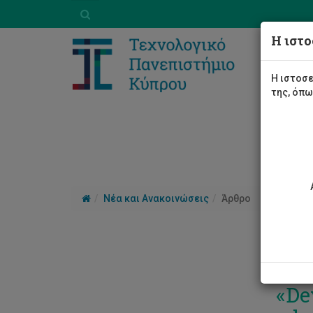
Η ιστο
Η ιστοσε
της, όπ
Νέα και Ανακοινώσεις
Άρθρο
Συν
«De