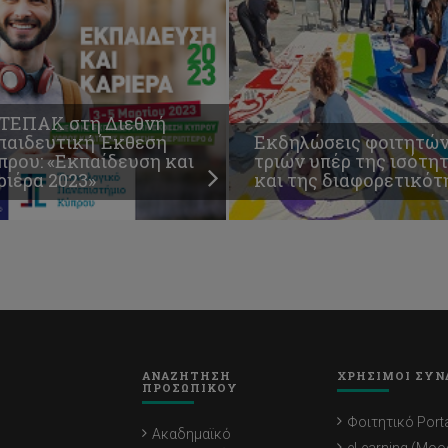
 ΤΕΠΑΚ στη Διεθνή
παιδευτική Έκθεση
Εκδηλώσεις φοιτητών
πρου: «Εκπαίδευση και
τριών υπέρ της ισότη
ριέρα 2023»
και της διαφορετικότ
ΑΝΑΖΗΤΗΣΗ
ΧΡΗΣΙΜΟΙ ΣΥΝ
ΠΡΟΣΩΠΙΚΟΥ
Φοιτητικό Porta
Ακαδημαϊκό
eLearning (Moo