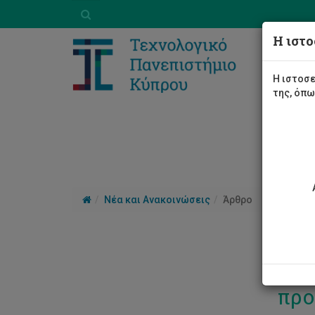
Η ιστο
Η ιστοσε
της, όπ
Νέα και Ανακοινώσεις
Άρθρο
Καθ
προ