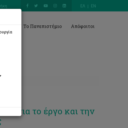
θήκη
ΕΛ
EN
Έρευνα
Το Πανεπιστήμιο
Απόφοιτοι
ουργία
αν για το έργο και την
ς