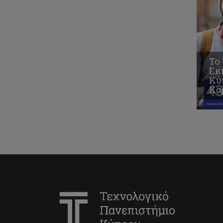
Το
Εκ
Κύ
Κα