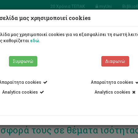
20 Χρόνια ΤΕΠΑΚ
myUni
Βιβλιο
σελίδα μας χρησιμοποιεί cookies
Φοιτητές/τριες
Σπουδές
λίδα μας χρησιμοποιεί cookies για να εξασφαλίσει τη σωστή λειτ
ως καθορίζεται
εδώ
.
Συμφωνώ
Διαφωνώ
Απαραίτητα cookies
Απαραίτητα cookies
Analytics cookies
Analytics cookies
ηγήτριες του ΤΕΠΑΚ βραβεύθηκ
σφορά τους σε θέματα ισότητα