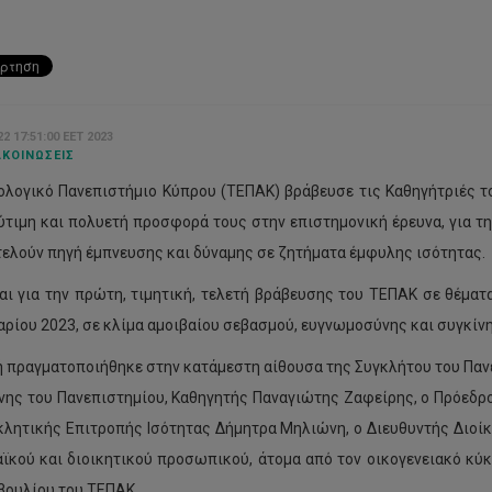
2 17:51:00 EET 2023
ΚΟΙΝΏΣΕΙΣ
ολογικό Πανεπιστήμιο Κύπρου (ΤΕΠΑΚ) βράβευσε τις Καθηγήτριές το
ύτιμη και πολυετή προσφορά τους στην επιστημονική έρευνα, για τη
τελούν πηγή έμπνευσης και δύναμης σε ζητήματα έμφυλης ισότητας.
αι για την πρώτη, τιμητική, τελετή βράβευσης του ΤΕΠΑΚ σε θέματ
ρίου 2023, σε κλίμα αμοιβαίου σεβασμού, ευγνωμοσύνης και συγκίν
ή πραγματοποιήθηκε στην κατάμεστη αίθουσα της Συγκλήτου του Πανε
νης του Πανεπιστημίου, Καθηγητής Παναγιώτης Ζαφείρης, ο Πρόεδρ
κλητικής Επιτροπής Ισότητας Δήμητρα Μηλιώνη, ο Διευθυντής Διοί
ϊκού και διοικητικού προσωπικού, άτομα από τον οικογενειακό κ
βουλίου του ΤΕΠΑΚ.