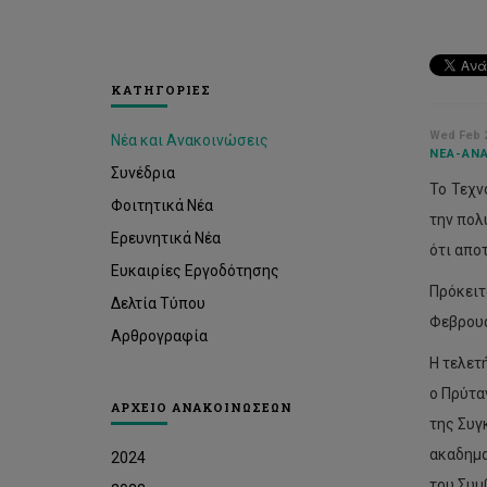
ΚΑΤΗΓΟΡΙΕΣ
Wed Feb 2
Νέα και Ανακοινώσεις
ΝΈΑ-ΑΝΑ
Συνέδρια
Το Τεχν
Φοιτητικά Νέα
την πολ
Ερευνητικά Νέα
ότι απο
Ευκαιρίες Εργοδότησης
Πρόκειτ
Δελτία Τύπου
Φεβρουα
Αρθρογραφία
Η τελετ
ο Πρύτα
ΑΡΧΕΙΟ ΑΝΑΚΟΙΝΩΣΕΩΝ
της Συγ
ακαδημα
2024
του Συμ