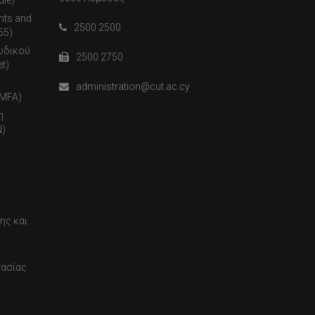
nts and
2500 2500
65)
ωδικού
2500 2750
t)
administration@cut.ac.cy
(MFA)
η
)
ης και
τασίας