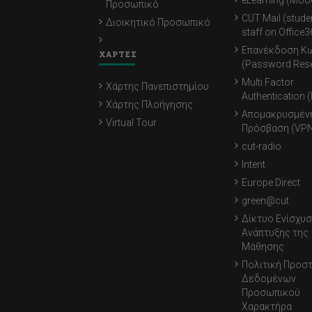
Προσωπικό
CUT Mail (stude
Διοικητικό Προσωπικό
staff on Office3
Επανέκδοση Κ
ΧΑΡΤΕΣ
(Password Rese
Multi Factor
Χάρτης Πανεπιστημίου
Authentication 
Χάρτης Πλοήγησης
Απομακρυσμέν
Virtual Tour
Πρόσβαση (VPN
cut-radio
Intent
Europe Direct
green@cut
Δίκτυο Ενίσχυσ
Ανάπτυξης της
Μάθησης
Πολιτική Προσ
Δεδομένων
Προσωπικού
Χαρακτήρα