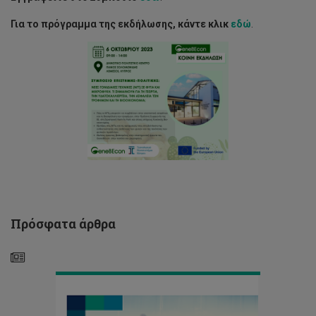
Για το πρόγραμμα της εκδήλωσης, κάντε κλικ
εδώ
.
Κενές
θέσεις
Ειδικών
Επιστημόνων
Πρόσφατα άρθρα
στο
ΤΕΠΑΚ