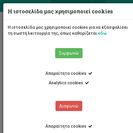
ΕΛ
EN
Η ιστοσελίδα μας χρησιμοποιεί cookies
Togg
Η ιστοσελίδα μας χρησιμοποιεί cookies για να εξασφαλίσει
navig
τη σωστή λειτουργία της, όπως καθορίζεται
εδώ
.
Συμφωνώ
Νέα και Ανακοινώσεις
Άρθρο
Απαραίτητα cookies
Analytics cookies
Διαφωνώ
ΚΑΤΗΓΟΡΙΕΣ
Νέα και Ανακοινώσεις
Απαραίτητα cookies
Συνέδρια