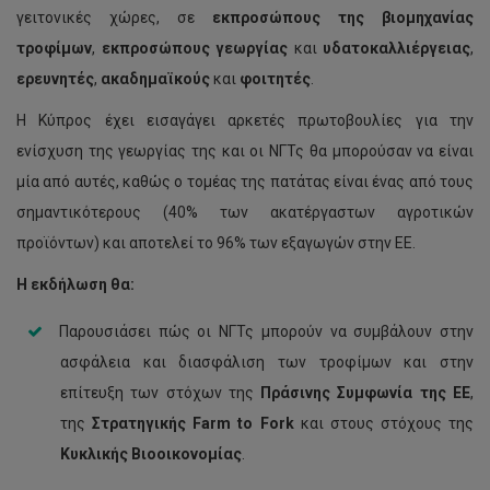
γειτονικές χώρες, σε
εκπροσώπους της βιομηχανίας
τροφίμων
,
εκπροσώπους γεωργίας
και
υδατοκαλλιέργειας
,
ερευνητές
,
ακαδημαϊκούς
και
φοιτητές
.
Η Κύπρος έχει εισαγάγει αρκετές πρωτοβουλίες για την
ενίσχυση της γεωργίας της και οι ΝΓΤς θα μπορούσαν να είναι
μία από αυτές, καθώς ο τομέας της πατάτας είναι ένας από τους
σημαντικότερους (40% των ακατέργαστων αγροτικών
προϊόντων) και αποτελεί το 96% των εξαγωγών στην ΕΕ.
Η εκδήλωση θα:
Παρουσιάσει πώς οι ΝΓΤς μπορούν να συμβάλουν στην
ασφάλεια και διασφάλιση των τροφίμων και στην
επίτευξη των στόχων της
Πράσινης Συμφωνία της ΕΕ
,
της
Στρατηγικής Farm to Fork
και στους στόχους της
Κυκλικής Βιοοικονομίας
.