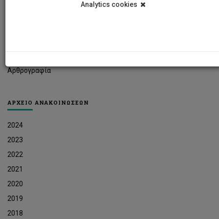
Analytics cookies
Φοιτητικά Νέα
Ερευνητικά Νέα
Ευκαιρίες Εργοδότησης
Δελτία Τύπου
Αρθρογραφία
ΑΡΧΕΙΟ ΑΝΑΚΟΙΝΩΣΕΩΝ
2024
2023
2022
2021
2020
2019
2018