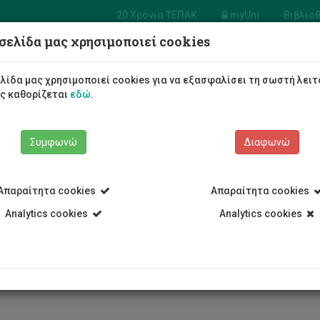
20 Χρόνια ΤΕΠΑΚ
myUni
Βιβλιο
σελίδα μας χρησιμοποιεί cookies
Φοιτητές/τριες
Σπουδές
λίδα μας χρησιμοποιεί cookies για να εξασφαλίσει τη σωστή λειτ
ως καθορίζεται
εδώ
.
Συμφωνώ
Διαφωνώ
Απαραίτητα cookies
Απαραίτητα cookies
ρω Νεοφύτου
Analytics cookies
Analytics cookies