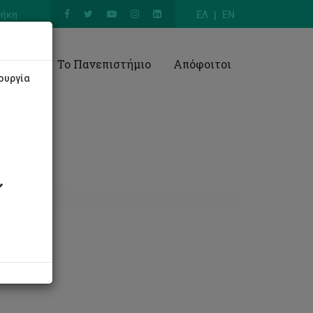
θήκη
ΕΛ
EN
Έρευνα
Το Πανεπιστήμιο
Απόφοιτοι
ουργία