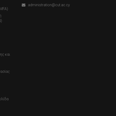
administration@cut.ac.cy
(MFA)
η
)
ης και
τασίας
ελίδα