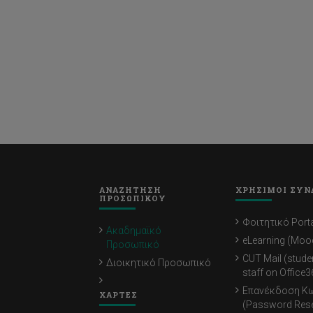
ΑΝΑΖΗΤΗΣΗ
ΧΡΗΣΙΜΟΙ ΣΥΝ
ΠΡΟΣΩΠΙΚΟΥ
Φοιτητικό Porta
Ακαδημαϊκό
eLearning (Moo
Προσωπικό
CUT Mail (stude
Διοικητικό Προσωπικό
staff on Office3
Επανέκδοση Κ
ΧΑΡΤΕΣ
(Password Rese