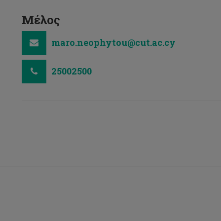
Μέλος
maro.neophytou@cut.ac.cy
25002500