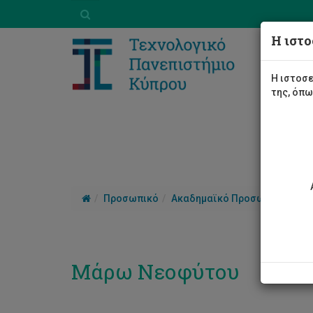
Η ιστο
Η ιστοσε
της, όπ
Προσωπικό
Ακαδημαϊκό Προσωπικό
Μά
Μάρω Νεοφύτου