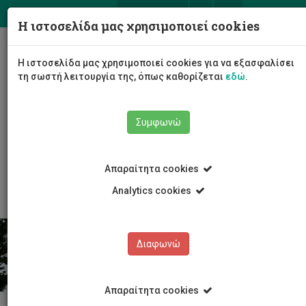
ΕΛ
EN
Η ιστοσελίδα μας χρησιμοποιεί cookies
Togg
Η ιστοσελίδα μας χρησιμοποιεί cookies για να εξασφαλίσει
navig
τη σωστή λειτουργία της, όπως καθορίζεται
εδώ
.
Συμφωνώ
Φοιτητές/τριες
Εξεύρεση Διαμονής
Απαραίτητα cookies
Συχνές ερωτήσεις
Analytics cookies
Διαφωνώ
Απαραίτητα cookies