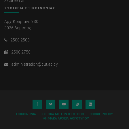
CareerLab
ΣΤΟΙΧΕΙΑ ΕΠΙΚΟΙΝΩΝΙΑΣ
Αρχ. Κυπριανού 30
3036 Λεμεσός
2500 2500
2500 2750
administration@cut.ac.cy
ΕΠΙΚΟΙΝΩΝΊΑ
ΣΧΕΤΙΚΆ ΜΕ ΤΟΝ ΙΣΤΌΤΟΠΟ
COOKIE POLICY
ΨΗΦΙΑΚΆ ΑΡΧΕΊΑ ΛΟΓΌΤΥΠΟΥ