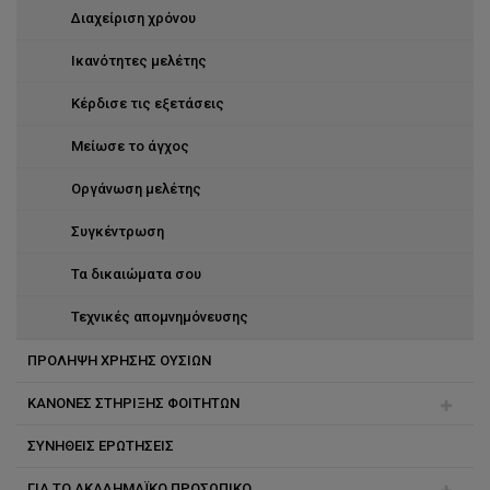
Εξάρτηση αλκοόλ
Διαχείριση χρόνου
Κατάθλιψη
Ικανότητες μελέτης
Σχέσεις
Κέρδισε τις εξετάσεις
Μείωσε το άγχος
Οργάνωση μελέτης
Συγκέντρωση
Τα δικαιώματα σου
Τεχνικές απομνημόνευσης
ΠΡΟΛΗΨΗ ΧΡΗΣΗΣ ΟΥΣΙΩΝ
ΚΑΝΟΝΕΣ ΣΤΗΡΙΞΗΣ ΦΟΙΤΗΤΩΝ
ΣΥΝΗΘΕΙΣ ΕΡΩΤΗΣΕΙΣ
Ακαδημαϊκός στήριξης
ΓΙΑ ΤΟ ΑΚΑΔΗΜΑΪΚΟ ΠΡΟΣΩΠΙΚΟ
Διαχείριση κονδυλίου για στήριξη φοιτητών