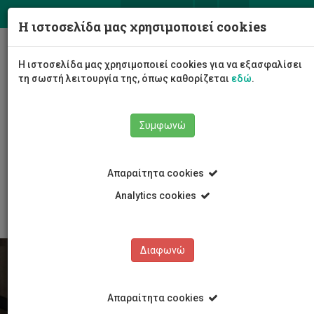
ΕΛ
EN
Η ιστοσελίδα μας χρησιμοποιεί cookies
Togg
Η ιστοσελίδα μας χρησιμοποιεί cookies για να εξασφαλίσει
navig
τη σωστή λειτουργία της, όπως καθορίζεται
εδώ
.
Συμφωνώ
Φοιτητές/τριες
Απαραίτητα cookies
Συμβουλευτική και Ανάπτυξη Φοιτητών/τριών
Ακαδημαϊκή επιτυχία - tips
Αναβλητικότητα
Analytics cookies
Διαφωνώ
Απαραίτητα cookies