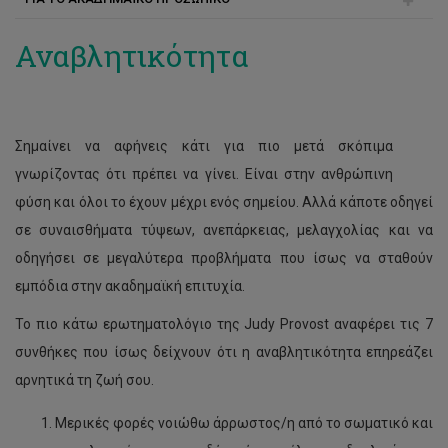
Παρεχόμενες υπηρεσίες
Βίαιοι και επιθετικοί φοιτητές
Αναβλητικότητα
Στήριξη φοιτητών από το Κέντρο Μάθησης
Διαβούλευση και παραπομπή
Στήριξη φοιτητών με ειδικές ανάγκες
Φοιτητές και χρήση ουσιών
Σημαίνει να αφήνεις κάτι για πιο μετά σκόπιμα
Συνεργάτες και αμοιβές
Φοιτητές με άγχος και αγωνία
γνωρίζοντας ότι πρέπει να γίνει. Είναι στην ανθρώπινη
Χρήση αιθουσών στο Κέντρο Φοιτητικής Ανάπτυξης
Φοιτητές με ειδικές ανάγκες
φύση και όλοι το έχουν μέχρι ενός σημείου. Αλλά κάποτε οδηγεί
σε συναισθήματα τύψεων, ανεπάρκειας, μελαγχολίας και να
Φοιτητές με κατάθλιψη
οδηγήσει σε μεγαλύτερα προβλήματα που ίσως να σταθούν
Φοιτητές με προβληματισμούς
εμπόδια στην ακαδημαϊκή επιτυχία.
Το πιο κάτω ερωτηματολόγιο της Judy Provost αναφέρει τις 7
συνθήκες που ίσως δείχνουν ότι η αναβλητικότητα επηρεάζει
αρνητικά τη ζωή σου.
Μερικές φορές νοιώθω άρρωστος/η από το σωματικό και