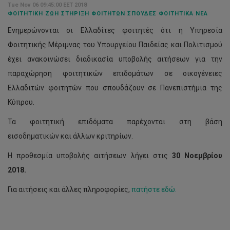
Tue Nov 06 09:45:00 EET 2018
ΦΟΙΤΗΤΙΚΉ ΖΩΉ ΣΤΉΡΙΞΗ ΦΟΙΤΗΤΏΝ ΣΠΟΥΔΈΣ ΦΟΙΤΗΤΙΚΆ ΝΈΑ
Ενημερώνονται οι Ελλαδίτες φοιτητές ότι η Υπηρεσία
Φοιτητικής Μέριμνας του Υπουργείου Παιδείας και Πολιτισμού
έχει ανακοινώσει διαδικασία υποβολής αιτήσεων για την
παραχώρηση φοιτητικών επιδομάτων σε οικογένειες
Ελλαδιτών φοιτητών που σπουδάζουν σε Πανεπιστήμια της
Κύπρου.
Τα φοιτητική επιδόματα παρέχονται στη βάση
εισοδηματικών και άλλων κριτηρίων.
Η προθεσμία υποβολής αιτήσεων λήγει στις
30 Νοεμβρίου
2018.
Για αιτήσεις και άλλες πληροφορίες,
πατήστε εδώ.
Νέα
Ανακοίνωση