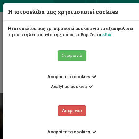
ΕΛ
EN
Η ιστοσελίδα μας χρησιμοποιεί cookies
Togg
Η ιστοσελίδα μας χρησιμοποιεί cookies για να εξασφαλίσει
navig
τη σωστή λειτουργία της, όπως καθορίζεται
εδώ
.
Συμφωνώ
Φοιτητές/τριες
Νέα & Εκδηλώσεις
Άρθρο
Απαραίτητα cookies
Analytics cookies
Διαφωνώ
Απαραίτητα cookies