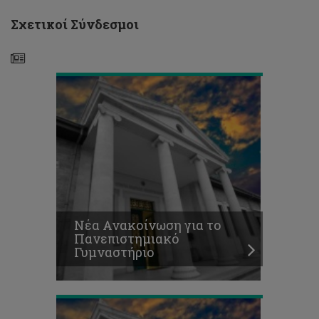
για
το
Σχετικοί Σύνδεσμοι
Πανεπιστημιακό
Γυμναστήριο
«Τρέχουμε
μαζί
Νέα Ανακοίνωση για το
με
Πανεπιστημιακό
την
Γυμναστήριο
Εθνική
μας!»