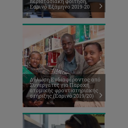
περιστασιακή φοίτηση,
στήριξης
Εαρινό Εξάμηνο 2019-20
(Εαρινό
2019/20)
Δήλωση Ενδιαφέροντος από
Πρόγραμμα
Συνεργάτες για Παροχή
Εγγραφών
ατομικής φροντιστηριακής
Εαρινού
στήριξης (Εαρινό 2019/20)
Εξαμήνου
2019/20