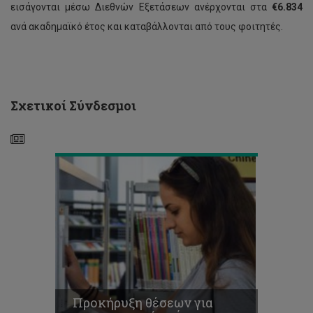
εισάγονται μέσω Διεθνών Εξετάσεων ανέρχονται στα
€6.834
Προκήρυξη
ανά ακαδημαϊκό έτος και καταβάλλονται από τους φοιτητές.
θέσεων
για
περιστασιακή
φοίτηση,
Εαρινό
Εξάμηνο
Σχετικοί Σύνδεσμοι
2019-
20
Δήλωση
Ενδιαφέροντος
από
Συνεργάτες
για
Παροχή
ατομικής
Προκήρυξη θέσεων για
φροντιστηριακής