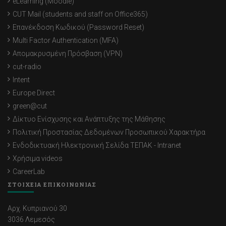
eLearning (Moodle)
CUT Mail (students and staff on Office365)
Επανέκδοση Κωδικού (Password Reset)
Multi Factor Authentication (MFA)
Απομακρυσμένη Πρόσβαση (VPN)
cut-radio
Intent
Europe Direct
green@cut
Δίκτυο Ενίσχυσης και Ανάπτυξης της Μάθησης
Πολιτική Προστασίας Δεδομένων Προσωπικού Χαρακτήρα
Ενδοδικτυακή Ηλεκτρονική Σελίδα ΤΕΠΑΚ - Intranet
Χρήσιμα videos
CareerLab
ΣΤΟΙΧΕΙΑ ΕΠΙΚΟΙΝΩΝΙΑΣ
Αρχ. Κυπριανού 30
3036 Λεμεσός