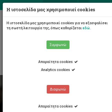
ΕΛ
EN
Η ιστοσελίδα μας χρησιμοποιεί cookies
Togg
Η ιστοσελίδα μας χρησιμοποιεί cookies για να εξασφαλίσει
navig
τη σωστή λειτουργία της, όπως καθορίζεται
εδώ
.
Συμφωνώ
Φοιτητές/τριες
Νέα & Εκδηλώσεις
Άρθρο
Απαραίτητα cookies
Analytics cookies
Διαφωνώ
Απαραίτητα cookies