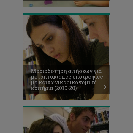
20)
Μοριοδότηση
αιτήσεων
για
οικονομικά
βοηθήματα
Μοριοδότηση αιτήσεων για
Σωματείου
μεταπτυχιακές υποτροφίες
Ευημερίας
με κοινωνικοοικονομικά
Φοιτητών
κριτήρια (2019-20)
(2019-
20)