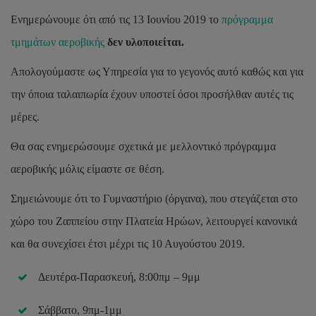
Ενημερώνουμε ότι από τις 13 Ιουνίου 2019 το
πρόγραμμα
τμημάτων αεροβικής
δεν υλοποιείται.
Απολογούμαστε ως Υπηρεσία για το γεγονός αυτό καθώς και για
την όποια ταλαιπωρία έχουν υποστεί όσοι προσήλθαν αυτές τις
μέρες.
Θα σας ενημερώσουμε σχετικά με μελλοντικό πρόγραμμα
αεροβικής μόλις είμαστε σε θέση.
Σημειώνουμε ότι το Γυμναστήριο (όργανα), που στεγάζεται στο
χώρο του Ζαππείου στην Πλατεία Ηρώων, λειτουργεί κανονικά
και θα συνεχίσει έτσι μέχρι τις 10 Αυγούστου 2019.
Δευτέρα-Παρασκευή, 8:00πμ – 9μμ
Κατανομή
οικονομικών
βοηθημάτων
Σάββατο, 9πμ-1μμ