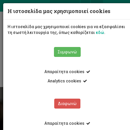
ΕΛ
EN
Η ιστοσελίδα μας χρησιμοποιεί cookies
Togg
Η ιστοσελίδα μας χρησιμοποιεί cookies για να εξασφαλίσει
navig
τη σωστή λειτουργία της, όπως καθορίζεται
εδώ
.
Συμφωνώ
Φοιτητές/τριες
Νέα & Εκδηλώσεις
Άρθρο
Απαραίτητα cookies
Analytics cookies
Διαφωνώ
Απαραίτητα cookies