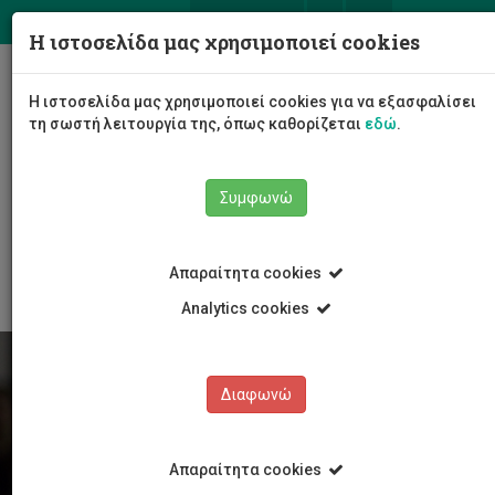
ΕΛ
EN
Η ιστοσελίδα μας χρησιμοποιεί cookies
Togg
Η ιστοσελίδα μας χρησιμοποιεί cookies για να εξασφαλίσει
navig
τη σωστή λειτουργία της, όπως καθορίζεται
εδώ
.
Συμφωνώ
Φοιτητές/τριες
Νέα & Εκδηλώσεις
Άρθρο
Απαραίτητα cookies
Analytics cookies
Διαφωνώ
Απαραίτητα cookies