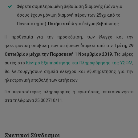
Φέρετε συμπληρωμένη βεβαίωση διαμονής (μόνο για
όσους έχουν μόνιμη διαμονή πέραν των 25χμ από το
Πανεπιστήμιο).
Πατήστε εδώ
για δείγμα βεβαίωσης
Η προθεσμία για την προσκόμιση, των έλεγχο και την
ηλεκτρονική υποβολή των αιτήσεων διαρκεί από την
Τρίτη, 29
Οκτωβρίου μέχρι την Παρασκευή 1 Νοεμβρίου 2019.
Τις μέρες
αυτές στο
Κέντρο Εξυπηρέτησης και Πληροφόρησης της ΥΣΦΜ
,
θα λειτουργήσουν σημεία ελέγχου και εξυπηρέτησης για την
ηλεκτρονική υποβολή των αιτήσεων.
Κατανομή
οικονομικών
Για περισσότερες πληροφορίες ή ερωτήσεις, επικοινωνήστε
βοηθημάτων
στα τηλέφωνα 25 002710/11.
και
επώνυμων
υποτροφιών
Σωματείου
Ευημερίας
Φοιτητών
Σχετικοί Σύνδεσμοι