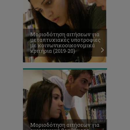
Μοριοδότηση
αιτήσεων
για
οικονομικά
βοηθήματα
Μοριοδότηση αιτήσεων για
Σωματείου
μεταπτυχιακές υποτροφίες
Ευημερίας
με κοινωνικοοικονομικά
Φοιτητών
κριτήρια (2019-20)
(2019-
20)
Μοριοδότηση αιτήσεων για