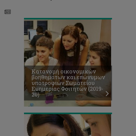
(2019-
20)
Μοριοδότηση
αιτήσεων
για
μεταπτυχιακές
Κατανομή οικονομικών
υποτροφίες
βοηθημάτων και επώνυμων
με
υποτροφιών Σωματείου
κοινωνικοοικονομικά
Ευημερίας Φοιτητών (2019-
κριτήρια
20)
(2019-
20)