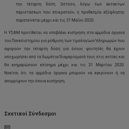
την τέταρτη δόση. Ωστόσο, λόγω των έκτακτων
περιστάσεων που επικρατούν, η προθεσμία εξόφλησης
παρατείνεται μέχρι και τις 31 Μαΐου 2020.
Η ΥΣΦΜ προτίθεται να υποβάλει εισήγηση στα αρμόδια όργανα
του Πανεπιστημίου για ρύθμιση των τιμολογίων/πληρωμών που
αφορούν την τέταρτη δόση για όσους φοιτητές θα έχουν
αποχωρήσει από τα δωμάτια/διαμερίσματά τους στις εστίες και
θα ενημερώσουν επίσημα μέχρι και τις 31 Μαρτίου 2020.
Αιτήσεις
για
Νοείται ότι τα αρμόδια όργανα μπορούν να εγκρίνουν ή να
Βοηθούς
απορρίψουν την όποια εισήγηση.
Διαμονής
στις
Φοιτητικές
Εστίες
του
Πανεπιστημίου
Σχετικοί Σύνδεσμοι
(2020-
21)