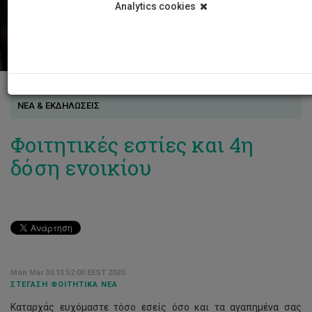
Analytics cookies
ΝΕΑ & ΕΚΔΗΛΩΣΕΙΣ
Φοιτητικές εστίες και 4η
δόση ενοικίου
Mon Mar 30 13:52:00 EEST 2020
ΣΤΈΓΑΣΗ ΦΟΙΤΗΤΙΚΆ ΝΈΑ
Καταρχάς ευχόμαστε τόσο εσείς όσο και τα αγαπημένα σας