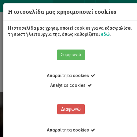
ΕΛ
EN
Η ιστοσελίδα μας χρησιμοποιεί cookies
Togg
Η ιστοσελίδα μας χρησιμοποιεί cookies για να εξασφαλίσει
navig
τη σωστή λειτουργία της, όπως καθορίζεται
εδώ
.
Συμφωνώ
Φοιτητές/τριες
Νέα & Εκδηλώσεις
Άρθρο
Απαραίτητα cookies
Analytics cookies
Διαφωνώ
Απαραίτητα cookies