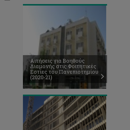
Αιτήσεις για Βοηθούς
Παράδοση
Διαμονής στις Φοιτητικές
διαμερισμάτων
Εστίες του Πανεπιστημίου
στο
(2020-21)
κτίριο
ΑΠΟΛΛΩΝΙΑ