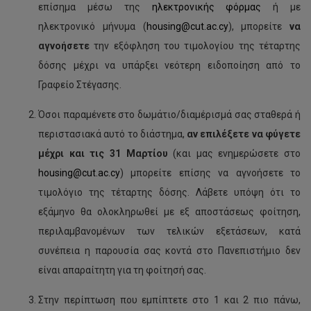
επίσημα μέσω της
ηλεκτρονικής φόρμας
ή με
ηλεκτρονικό μήνυμα (
housing@cut.ac.cy
), μπορείτε
να
αγνοήσετε
την εξόφληση του τιμολογίου της τέταρτης
δόσης μέχρι να υπάρξει νεότερη ειδοποίηση από το
Γραφείο Στέγασης.
Όσοι παραμένετε στο δωμάτιο/διαμέρισμά σας σταθερά ή
περιστασιακά αυτό το διάστημα,
αν επιλέξετε να φύγετε
μέχρι και τις 31 Μαρτίου
(και μας ενημερώσετε στο
housing@cut.ac.cy
) μπορείτε επίσης να αγνοήσετε το
τιμολόγιο της τέταρτης δόσης. Λάβετε υπόψη ότι το
εξάμηνο θα ολοκληρωθεί με εξ αποστάσεως φοίτηση,
περιλαμβανομένων των τελικών εξετάσεων, κατά
συνέπεια η παρουσία σας κοντά στο Πανεπιστήμιο δεν
είναι απαραίτητη για τη φοίτησή σας.
Στην περίπτωση που εμπίπτετε στο 1 και 2 πιο πάνω,