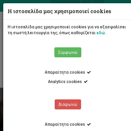
ΕΛ
EN
Η ιστοσελίδα μας χρησιμοποιεί cookies
Togg
Η ιστοσελίδα μας χρησιμοποιεί cookies για να εξασφαλίσει
navig
τη σωστή λειτουργία της, όπως καθορίζεται
εδώ
.
Συμφωνώ
Φοιτητές/τριες
Νέα & Εκδηλώσεις
Άρθρο
Απαραίτητα cookies
Analytics cookies
Διαφωνώ
Απαραίτητα cookies