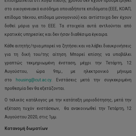
Επισημαίνεται ότι λόγω πίεσης χρόνου δεν έχουν προσμετρηθεί
στο οικογενειακό εισόδημα οποιαδήποτε επιδόματα (ΕΕΕ, ΚΟΑΠ,
επίδομα τέκνου, επίδομα μονογονιού) και αντίστοιχα δεν έχουν
δοθεί μόρια για το ΕΕΕ. Τα στοιχεία αυτά αντλούνται από
κρατικές υπηρεσίες και δεν ήσαν διαθέσιμα έγκαιρα.
Κάθε αιτητής/τρια μπορεί να ζητήσει και να λάβει διευκρινήσεις
για τη δική του/της αίτηση. Μπορεί επίσης να υποβάλει
γραπτώς τεκμηριωμένη ένσταση, μέχρι την Τετάρτη, 12
Αυγούστου, ώρα 9πμ., με ηλεκτρονικό μήνυμα
στο
housing@cut.ac.cy
. Ενστάσεις μετά την συγκεκριμένη
προθεσμία δεν θα εξετάζονται.
Ο τελικός κατάλογος με την κατάταξη μοριοδότησης, μετά την
εξέταση τυχόν ενστάσεων, θα ανακοινωθεί την Τετάρτη, 12
Αυγούστου 2020, στις 1μμ.
Κατανομή δωματίων