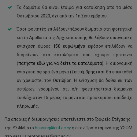
Τα δωμάτια θα είναι έτοιμα για κατοίκηση από τα μέσα
Οκτωβρίου 2020, όχι από την 1η Σεπτεμβρίου.
Όσοι φοιτητές επιλέξουν/πάρουν δωμάτιο στη φοιτητική
εστία Apollonia της Αρχιεπισκοπής θα λάβουν οικονομική
ενίσχυση ύψους
150 ευρώ/μήνα
εφόσον επιλέξουν να
διαμείνουν στα καταλύματα που έχουμε προτείνει
(
πατήστε εδώ για να δείτε τα καταλύματα
). Η οικονομική
ενίσχυση αφορά ένα μήνα (Σεπτέμβρης) και θα επεκταθεί
αν χρειαστεί τον Οκτώβρη. Η ενίσχυση θα δοθεί εκ των
υστέρων, νοουμένου ότι ο/η φοιτητής/τρια διαμείνει
τουλάχιστον 15 μέρες το μήνα και προσκομίσει απόδειξη
πληρωμής.
Για απορίες ή διευκρινήσεις αποτείνεστε στο Γραφείο Στέγασης
Αιτήσεις
για
της ΥΣΦΜ, στο
housing@cut.ac.cy
ή στον Προϊστάμενο της ΥΣΦΜ
Βοηθούς
στο vassilis.protopapas@cut.ac.cy