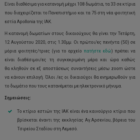
Είναι διαθέσιμα για κατανομή μέχρι 108 δωμάτια, τα 33 σε κτίρια
που διαχειρίζεται το Πανεπιστήμιο και τα 75 στη νέα φοιτητική
εστία Apollonia της ΙΑΚ.
Η κατανομή δωματίων στους δικαιούχους θα γίνει την Τετάρτη,
12 Αυγούστου 2020, στις 1.30μμ. Οι πρώτοι/ες πενήντα (50) σε
μόρια φοιτητές/τριες (για το αρχείο
πατήστε εδώ
) πρέπει να
είναι διαθέσιμοι/ες τη συγκεκριμένη μέρα και ώρα καθώς
θα κληθούν σε εξ αποστάσεως συναντήσεις μέσω zoom ώστε
να κάνουν επιλογή. Όλοι /ες οι δικαιούχοι θα ενημερωθούν για
το δωμάτιο που τους κατανέμεται με ηλεκτρονικό μήνυμα.
Σημειώσεις:
Το κτίριο εστιών της ΙΑΚ είναι ένα καινούργιο κτίριο που
βρίσκεται έναντι της εκκλησίας Αγ.Αρσενίου, βόρεια του
Τσιρείου Σταδίου στη Λεμεσό.