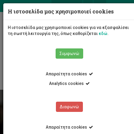
ΕΛ
EN
Η ιστοσελίδα μας χρησιμοποιεί cookies
Togg
Η ιστοσελίδα μας χρησιμοποιεί cookies για να εξασφαλίσει
navig
τη σωστή λειτουργία της, όπως καθορίζεται
εδώ
.
Συμφωνώ
Φοιτητές/τριες
Νέα & Εκδηλώσεις
Άρθρο
Απαραίτητα cookies
Analytics cookies
Διαφωνώ
Απαραίτητα cookies