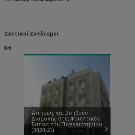
Διαμονής
στις
Φοιτητικές
Εστίες
του
Πανεπιστημίου
Σχετικοί Σύνδεσμοι
(2020-
21)
Αιτήσεις για Βοηθούς
Παράδοση
Διαμονής στις Φοιτητικές
διαμερισμάτων
Εστίες του Πανεπιστημίου
στο
(2020-21)
κτίριο