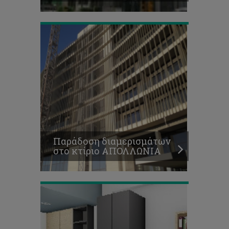
ΑΠΟΛΛΩΝΙΑ
Εστία
Απολλώνια:
υπογραφή
συμβολαίων
Παράδοση διαμερισμάτων
και
στο κτίριο ΑΠΟΛΛΩΝΙΑ
άλλα
θέματα