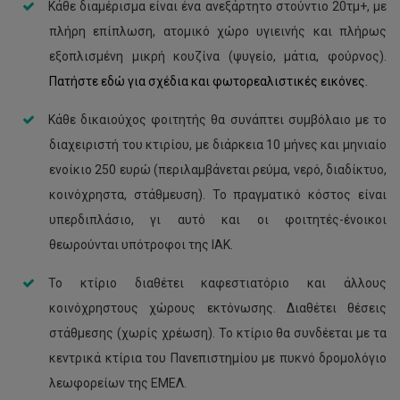
Κάθε διαμέρισμα είναι ένα ανεξάρτητο στούντιο 20τμ+, με
πλήρη επίπλωση, ατομικό χώρο υγιεινής και πλήρως
εξοπλισμένη μικρή κουζίνα (ψυγείο, μάτια, φούρνος).
Πατήστε εδώ για σχέδια και φωτορεαλιστικές εικόνες.
Κάθε δικαιούχος φοιτητής θα συνάπτει συμβόλαιο με το
διαχειριστή του κτιρίου, με διάρκεια 10 μήνες και μηνιαίο
ενοίκιο 250 ευρώ (περιλαμβάνεται ρεύμα, νερό, διαδίκτυο,
κοινόχρηστα, στάθμευση). Το πραγματικό κόστος είναι
υπερδιπλάσιο, γι αυτό και οι φοιτητές-ένοικοι
θεωρούνται υπότροφοι της ΙΑΚ.
Το κτίριο διαθέτει καφεστιατόριο και άλλους
κοινόχρηστους χώρους εκτόνωσης. Διαθέτει θέσεις
στάθμεσης (χωρίς χρέωση). Το κτίριο θα συνδέεται με τα
κεντρικά κτίρια του Πανεπιστημίου με πυκνό δρομολόγιο
λεωφορείων της ΕΜΕΛ.