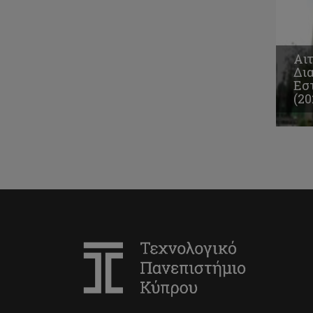
Αιτ
Δια
Εσ
(20