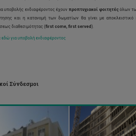
α υποβολής ενδιαφέροντος έχουν
προπτυχιακοί φοιτητές
όλων των
τησης και η κατανομή των δωματίων θα γίνει με αποκλειστικό 
σεως διαθεσιμότητας (
first come, first served
).
ήσεις
 εδώ για υποβολή ενδιαφέροντος
ηθούς
αμονής
ς
τητικές
ίες
Παράδοση
υ
διαμερισμάτων
επιστημίου
στο
κοί Σύνδεσμοι
20-
κτίριο
ΑΠΟΛΛΩΝΙΑ