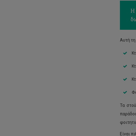
Η
δω
Αυτή τη
Κτ
Κτ
Κτ
Φο
Τα στού
παράδο
φοιτητι
Είναι π