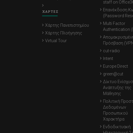
staff on Office3
Επανέκδοση Κ
ΧΑΡΤΕΣ
(Password Rese
Multi Factor
Χάρτης Πανεπιστημίου
Authentication 
Χάρτης Πλοήγησης
Απομακρυσμέν
Virtual Tour
Πρόσβαση (VPN
cut-radio
Intent
Europe Direct
green@cut
Δίκτυο Ενίσχυσ
Ανάπτυξης της
Μάθησης
Πολιτική Προσ
Δεδομένων
Προσωπικού
Χαρακτήρα
Ενδοδικτυακή
Ηλεκτρονική Σ