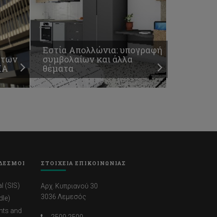
Εστία Απολλώνια: υπογραφή
άτων
συμβολαίων και άλλα
ΙΑ
θέματα
ΔΕΣΜΟΙ
ΣΤΟΙΧΕΙΑ ΕΠΙΚΟΙΝΩΝΙΑΣ
l (SIS)
Αρχ. Κυπριανού 30
3036 Λεμεσός
dle)
nts and
2500 2500