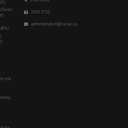
65)
ωδικού
2500 2750
t)
administration@cut.ac.cy
(MFA)
η
)
ης και
τασίας
ελίδα