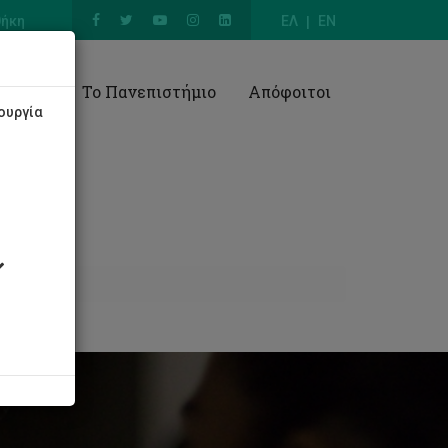
θήκη
ΕΛ
EN
Έρευνα
Το Πανεπιστήμιο
Απόφοιτοι
ουργία