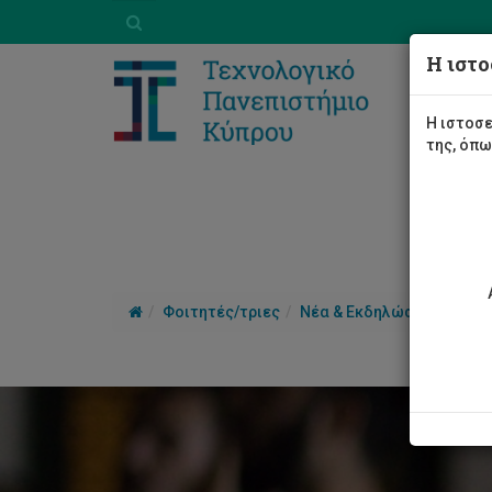
Η ιστο
Η ιστοσε
της, όπ
Φοιτητές/τριες
Νέα & Εκδηλώσεις
Άρθ