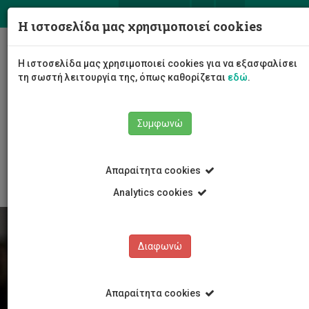
ΕΛ
EN
Η ιστοσελίδα μας χρησιμοποιεί cookies
Togg
Η ιστοσελίδα μας χρησιμοποιεί cookies για να εξασφαλίσει
navig
τη σωστή λειτουργία της, όπως καθορίζεται
εδώ
.
Συμφωνώ
Φοιτητές/τριες
Νέα & Εκδηλώσεις
Άρθρο
Απαραίτητα cookies
Analytics cookies
Διαφωνώ
Απαραίτητα cookies