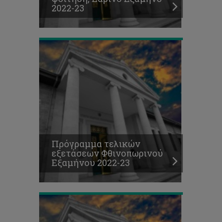
2022-23
2022-
23
Προκήρυξη
θέσεων
για
μεταπτυχιακές
σπουδές
διδακτορικού
επιπέδου
-
Πρόγραμμα τελικών
Έναρξη
εξετάσεων Φθινοπωρινού
σπουδών
Εξαμήνου 2022-23
Ιανουάριος
2023