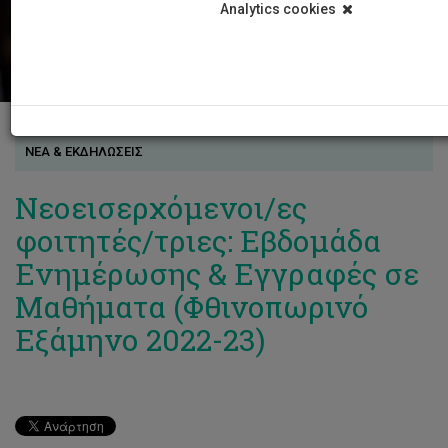
Analytics cookies
ΝΕΑ & ΕΚΔΗΛΩΣΕΙΣ
Νεοεισερχόμενοι/ες
φοιτητές/τριες: Εβδομάδα
Ενημέρωσης & Εγγραφές σε
Μαθήματα (Φθινοπωρινό
Εξάμηνο 2022-23)