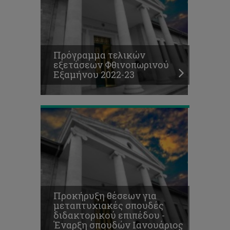
μεταπτυχιακές
σπουδές
διδακτορικού
επιπέδου
-
Πρόγραμμα τελικών
Έναρξη
εξετάσεων Φθινοπωρινού
σπουδών
Εξαμήνου 2022-23
Ιανουάριος
2023
Προκήρυξη θέσεων για
μεταπτυχιακές σπουδές
διδακτορικού επιπέδου -
Έναρξη σπουδών Ιανουάριος