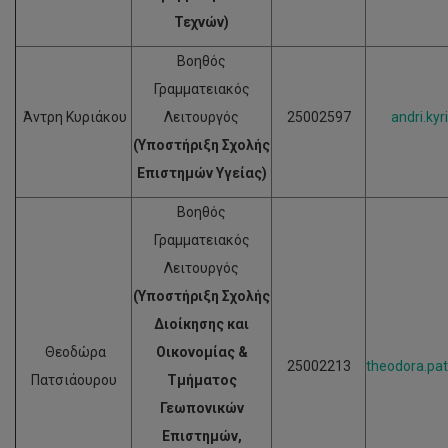
Τεχνών)
Βοηθός
Γραμματειακός
Άντρη Κυριάκου
Λειτουργός
25002597
andri.ky
(Υποστήριξη Σχολής
Επιστημών Υγείας)
Βοηθός
Γραμματειακός
Λειτουργός
(Υποστήριξη Σχολής
Διοίκησης και
Θεοδώρα
Οικονομίας &
25002213
theodora.pat
Πατσιάουρου
Τμήματος
Γεωπονικών
Επιστημών,