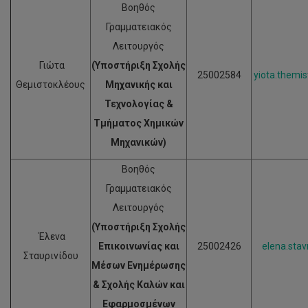
Βοηθός
Γραμματειακός
Λειτουργός
Γιώτα
(Υποστήριξη Σχολής
25002584
yiota.themi
Θεμιστοκλέους
Μηχανικής και
Τεχνολογίας &
Τμήματος Χημικών
Μηχανικών)
Βοηθός
Γραμματειακός
Λειτουργός
(Υποστήριξη Σχολής
Έλενα
Επικοινωνίας και
25002426
elena.stav
Σταυρινίδου
Μέσων Ενημέρωσης
& Σχολής Καλών και
Εφαρμοσμένων