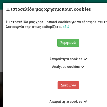
ΕΛ
EN
Η ιστοσελίδα μας χρησιμοποιεί cookies
Togg
Η ιστοσελίδα μας χρησιμοποιεί cookies για να εξασφαλίσει 
navig
λειτουργία της, όπως καθορίζεται
εδώ
.
Συμφωνώ
Φοιτητές/τριες
Νέα & Εκδηλώσεις
Άρθρο
Απαραίτητα cookies
Analytics cookies
Διαφωνώ
Απαραίτητα cookies