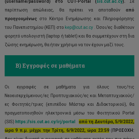
(username/password) στο CUT-Portal (
sis.cut.ac.cy
).
Σε
περίπτωση απώλειας, θα πρέπει να αποταθούν
από
προηγουμένως
στο Κέντρο Ενημέρωσης και Πληροφόρησης
του Πανεπιστημίου (ΚΕΠ) στο
kep@cut.ac.cy
. Όσοι/ες διαθέτουν
φορητό υπολογιστή (laptop ή tablet) και θα συμμετέχουν στη δια
ζώσης ενημέρωση, θα ήταν χρήσιμο να τον έχουν μαζί τους.
Β) Εγγραφές σε μαθήματα
Οι εγγραφές σε μαθήματα για όλους τους/τις
Νεοεισερχόμενους/ες Προπτυχιακούς/ες και Μεταπτυχιακούς/
ες Φοιτητές/τριες (επιπέδου Μάστερ και Διδακτορικού), θα
πραγματοποιηθούν ηλεκτρονικά μέσω του Φοιτητικού Portal
(SIS)
https
://
sis
.
cut
.
ac
.
cy
/
irj
/
portal
από τη Δευτέρα, 5/9/2022,
ώρα 9 π.μ. μέχρι την Τρίτη, 6/9/2022, ώρα 23:59
(
ΠΡΟΣΟΧΗ:
Δεν είναι δυνατή η εγγραφή σε μαθήματα εκτός του πιο πάνω