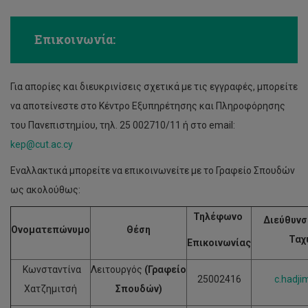
Επικοινωνία:
Για απορίες και διευκρινίσεις σχετικά με τις εγγραφές, μπορείτε
να αποτείνεστε στο Κέντρο Εξυπηρέτησης και Πληροφόρησης
του Πανεπιστημίου, τηλ. 25 002710/11 ή στο email:
kep@cut.ac.cy
Εναλλακτικά μπορείτε να επικοινωνείτε με το Γραφείο Σπουδών
ως ακολούθως:
Τηλέφωνο
Διεύθυνσ
Ονοματεπώνυμο
Θέση
Ταχ
Επικοινωνίας
Κωνσταντίνα
Λειτουργός
(Γραφείο
25002416
c.hadji
Χατζημιτσή
Σπουδών)