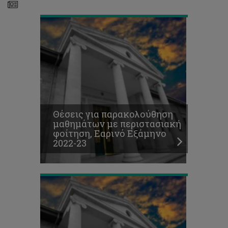
Πρόγραμμα
τελικών
Θέσεις για παρακολούθηση
εξετάσεων
μαθημάτων με περιστασιακή
Φθινοπωρινού
φοίτηση, Εαρινό Εξάμηνο
Εξαμήνου
2022-23
2022-
23
Προκήρυξη
θέσεων
για