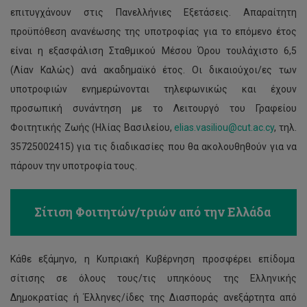
επιτυγχάνουν στις Πανελλήνιες Εξετάσεις. Απαραίτητη
προϋπόθεση ανανέωσης της υποτροφίας για το επόμενο έτος
είναι η εξασφάλιση Σταθμικού Μέσου Όρου τουλάχιστο 6,5
(Λίαν Καλώς) ανά ακαδημαϊκό έτος. Οι δικαιούχοι/ες των
υποτροφιών ενημερώνονται τηλεφωνικώς και έχουν
προσωπική συνάντηση με το Λειτουργό του Γραφείου
Φοιτητικής Ζωής (Ηλίας Βασιλείου,
elias.vasiliou@cut.ac.cy
, τηλ.
35725002415) για τις διαδικασίες που θα ακολουθηθούν για να
πάρουν την υποτροφία τους.
Σίτιση Φοιτητών/τριών από την Ελλάδα
Κάθε εξάμηνο, η Κυπριακή Κυβέρνηση προσφέρει επίδομα
σίτισης σε όλους τους/τις υπηκόους της Ελληνικής
Δημοκρατίας ή Έλληνες/ίδες της Διασποράς ανεξάρτητα από