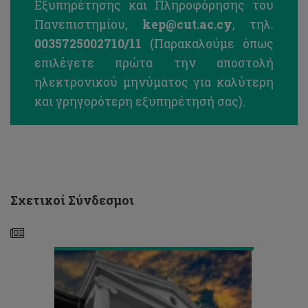
Εξυπηρέτησης και Πληροφόρησης του
Πανεπιστημίου,
kep@cut.ac.cy
, τηλ.
0035725002710/11
(Παρακαλούμε όπως
επιλέγετε πρώτα την αποστολή
ηλεκτρονικού μηνύματος για καλύτερη
Θέσεις
και γρηγορότερη εξυπηρέτησή σας).
για
παρακολούθηση
μαθημάτων
με
περιστασιακή
φοίτηση,
Εαρινό
Εξάμηνο
Σχετικοί Σύνδεσμοι
2022-
23