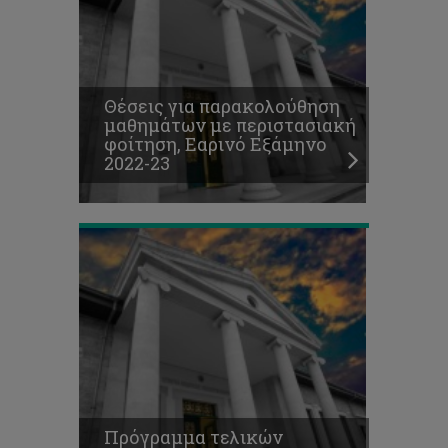
Πρόγραμμα
τελικών
Θέσεις για παρακολούθηση
εξετάσεων
μαθημάτων με περιστασιακή
Φθινοπωρινού
φοίτηση, Εαρινό Εξάμηνο
Εξαμήνου
2022-23
2022-
23
Προκήρυξη
θέσεων
για
μεταπτυχιακές
σπουδές
διδακτορικού
επιπέδου
-
Πρόγραμμα τελικών
Έναρξη