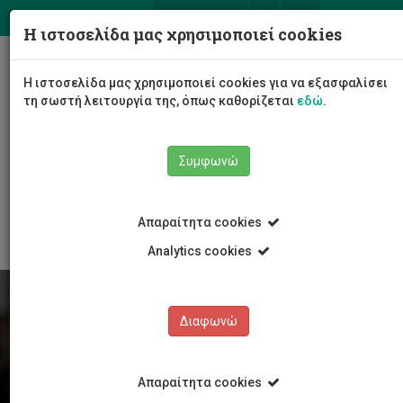
ΕΛ
EN
Η ιστοσελίδα μας χρησιμοποιεί cookies
Togg
Η ιστοσελίδα μας χρησιμοποιεί cookies για να εξασφαλίσει
navig
τη σωστή λειτουργία της, όπως καθορίζεται
εδώ
.
Συμφωνώ
Φοιτητές/τριες
Νέα & Εκδηλώσεις
Άρθρο
Απαραίτητα cookies
Analytics cookies
Διαφωνώ
Απαραίτητα cookies