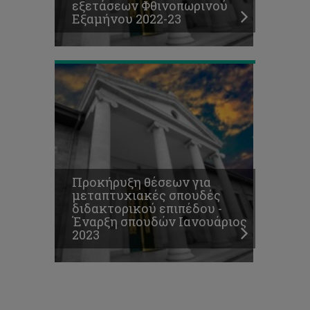
εξετάσεων Φθινοπωρινού
σπουδών
Εξαμήνου 2022-23
Ιανουάριος
2023
Προκήρυξη θέσεων για
μεταπτυχιακές σπουδές
διδακτορικού επιπέδου -
Έναρξη σπουδών Ιανουάριος
2023