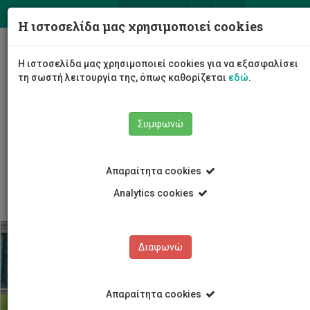
ΕΛ
EN
Η ιστοσελίδα μας χρησιμοποιεί cookies
Togg
Η ιστοσελίδα μας χρησιμοποιεί cookies για να εξασφαλίσει
navig
τη σωστή λειτουργία της, όπως καθορίζεται
εδώ
.
Συμφωνώ
Φοιτητές/τριες
Φοιτητική Ζωή
Απαραίτητα cookies
Καφεστιατόρια, εκπτώσεις και ωφελήματα
Analytics cookies
Διαφωνώ
Απαραίτητα cookies