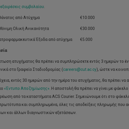
ν
εξαιρέσεις συμβολαίου
.
Θάνατος από Ατύχημα
€10.000
Μόνιμη Ολική Ανικανότητα
€30.000
Ιατροφαρμακευτικά Έξοδα από ατύχημα
€5.000
ασία
πτωση ατυχήματος θα πρέπει να συμπληρώσετε εντός 3 ημερών το έντ
νικά στο Γραφείο Σταδιοδρομίας (
careers@cut.ac.cy
), ώστε να κοινοπ
έχεια, εντός 30 ημερών από την ημέρα του ατυχήματος, θα πρέπει να
πο
«Έντυπο Αποζημίωσης»
. Η αποστολή θα πρέπει να γίνει με φάκελ
ρέωση από τα καταστήματα ACS Courier. Σημειώνουμε ότι στο φάκελο,
πρωτότυπα και συμπληρωμένα, όλες τις αποδείξεις πληρωμής που α
ων και άλλων διαγνωστικών εξετάσεων.