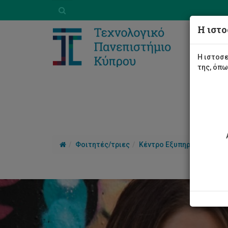
Η ιστο
Η ιστοσε
της, όπ
Φοιτητές/τριες
Κέντρο Εξυπηρέτησης κα