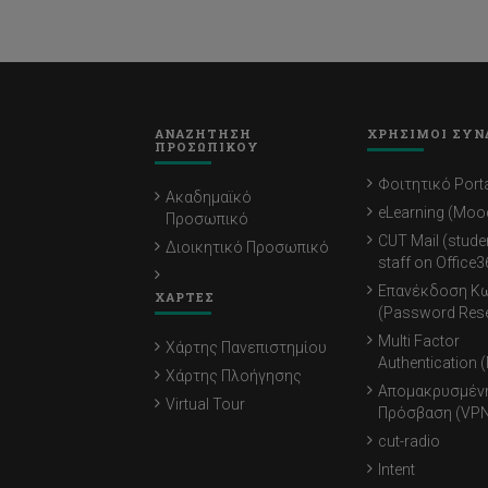
ΑΝΑΖΗΤΗΣΗ
ΧΡΗΣΙΜΟΙ ΣΥΝ
ΠΡΟΣΩΠΙΚΟΥ
Φοιτητικό Porta
Ακαδημαϊκό
eLearning (Moo
Προσωπικό
CUT Mail (stude
Διοικητικό Προσωπικό
staff on Office3
Επανέκδοση Κ
ΧΑΡΤΕΣ
(Password Rese
Multi Factor
Χάρτης Πανεπιστημίου
Authentication 
Χάρτης Πλοήγησης
Απομακρυσμέν
Virtual Tour
Πρόσβαση (VPN
cut-radio
Intent