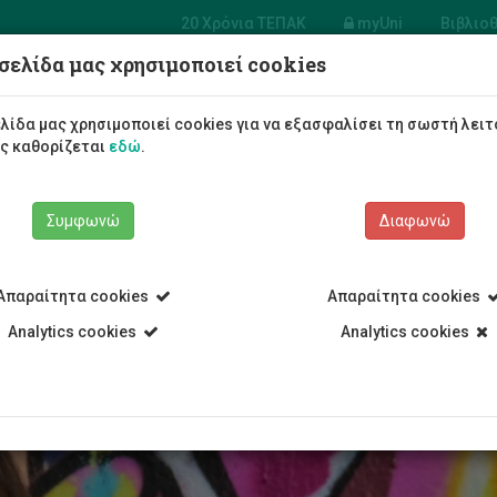
20 Χρόνια ΤΕΠΑΚ
myUni
Βιβλιο
σελίδα μας χρησιμοποιεί cookies
Φοιτητές/τριες
Σπουδές
λίδα μας χρησιμοποιεί cookies για να εξασφαλίσει τη σωστή λειτ
ως καθορίζεται
εδώ
.
Συμφωνώ
Διαφωνώ
Απαραίτητα cookies
Απαραίτητα cookies
ι Πληροφόρησης
Γενική ασφάλιση ατυχημάτων
Analytics cookies
Analytics cookies