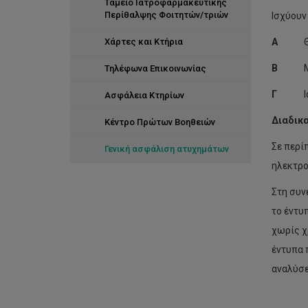
Ταμείο Ιατροφαρμακευτικής
Περίθαλψης Φοιτητών/τριών
Ισχύου
Χάρτες και Κτήρια
Α
Β
Τηλέφωνα Επικοινωνίας
Γ
Ασφάλεια Κτηρίων
Διαδικ
Κέντρο Πρώτων Βοηθειών
Σε περί
Γενική ασφάλιση ατυχημάτων
ηλεκτρο
Στη συν
το έντυ
χωρίς χ
έντυπα 
αναλύσε