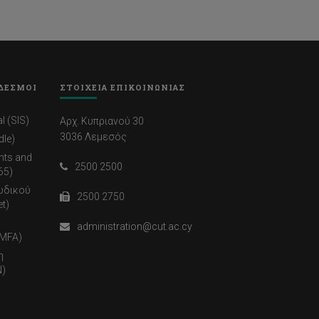
ΔΕΣΜΟΙ
ΣΤΟΙΧΕΙΑ ΕΠΙΚΟΙΝΩΝΙΑΣ
l (SIS)
Αρχ. Κυπριανού 30
3036 Λεμεσός
dle)
nts and
2500 2500
65)
ωδικού
2500 2750
t)
administration@cut.ac.cy
(MFA)
η
)