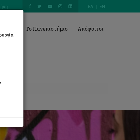
θήκη
ΕΛ
EN
Έρευνα
Το Πανεπιστήμιο
Απόφοιτοι
ουργία