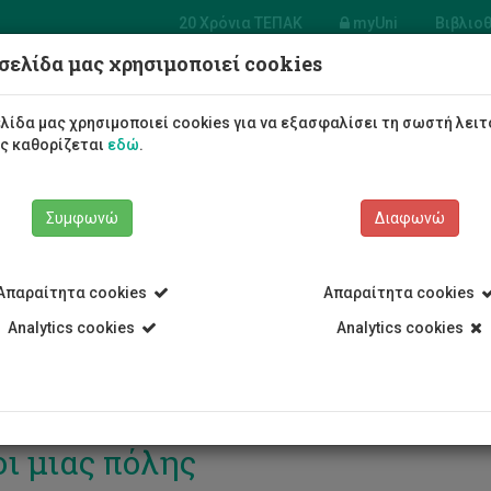
20 Χρόνια ΤΕΠΑΚ
myUni
Βιβλιο
σελίδα μας χρησιμοποιεί cookies
Φοιτητές/τριες
Σπουδές
λίδα μας χρησιμοποιεί cookies για να εξασφαλίσει τη σωστή λειτ
ως καθορίζεται
εδώ
.
Συμφωνώ
Διαφωνώ
Απαραίτητα cookies
Απαραίτητα cookies
3/11/2024 Επετειακή Συναυλία για τα 20 ΧΡΟΝΙΑ ΤΕΠΑΚ: Ήχοι μιας 
Analytics cookies
Analytics cookies
11/2024 Επετειακή Συναυλία γι
ι μιας πόλης