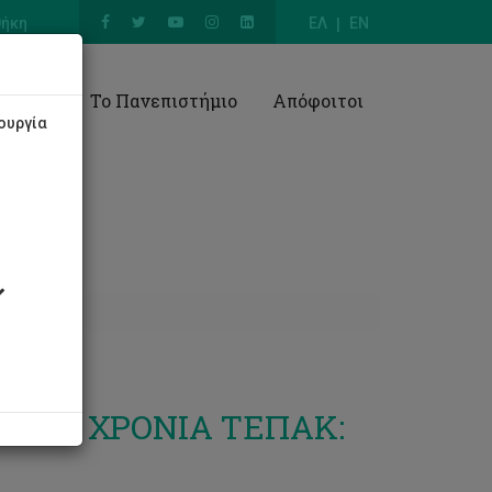
θήκη
ΕΛ
EN
Έρευνα
Το Πανεπιστήμιο
Απόφοιτοι
ουργία
πόλης
α τα 20 ΧΡΟΝΙΑ ΤΕΠΑΚ: