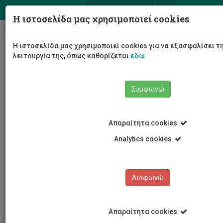
ΕΛ
EN
Η ιστοσελίδα μας χρησιμοποιεί cookies
Togg
Η ιστοσελίδα μας χρησιμοποιεί cookies για να εξασφαλίσει 
navig
λειτουργία της, όπως καθορίζεται
εδώ
.
Το Πανεπιστήμιο
Διοίκηση
Συμφωνώ
Διοικητικές Υπηρεσίες
Υπηρεσία Ανθρώπινου Δυναμικού
Οι Άνθρωποι μας
Γνωρίστε την ΥΑΔ
Προσωπικό
Στέλιος Α. Μάτσης
Απαραίτητα cookies
Analytics cookies
Στέλιος Α. Μάτσης
Διαφωνώ
Απαραίτητα cookies