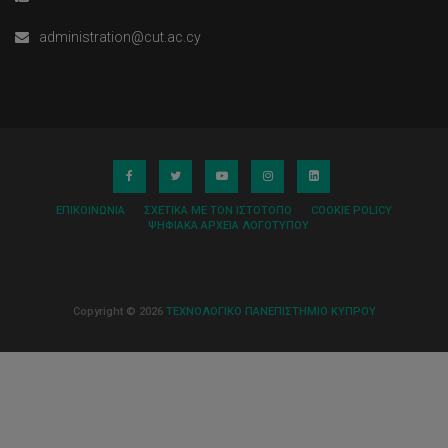
administration@cut.ac.cy
ΕΠΙΚΟΙΝΩΝΊΑ
ΣΧΕΤΙΚΆ ΜΕ ΤΟΝ ΙΣΤΌΤΟΠΟ
COOKIE POLICY
ΨΗΦΙΑΚΆ ΑΡΧΕΊΑ ΛΟΓΌΤΥΠΟΥ
Copyright © 2026
ΤΕΧΝΟΛΟΓΙΚΟ ΠΑΝΕΠΙΣΤΗΜΙΟ ΚΥΠΡΟΥ